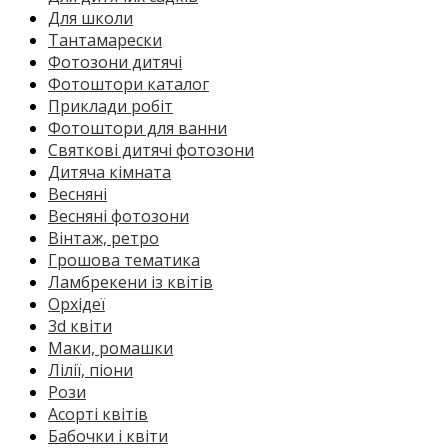
Для школи
Тантамарески
Фотозони дитячі
Фотоштори каталог
Приклади робіт
Фотоштори для ванни
Святкові дитячі фотозони
Дитяча кімната
Весняні
Весняні фотозони
Вінтаж, ретро
Грошова тематика
Ламбрекени із квітів
Орхідеї
3d квіти
Маки, ромашки
Лілії, піони
Рози
Асорті квітів
Бабочки і квіти