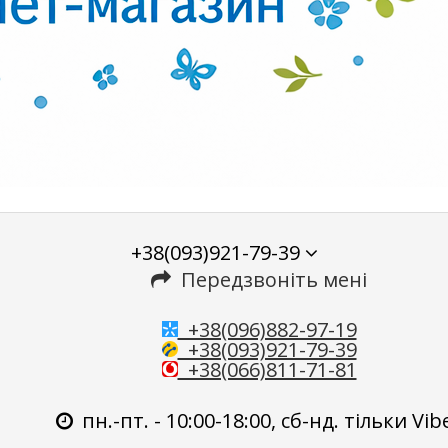
+38(093)921-79-39
Передзвоніть мені
+38(096)882-97-19
+38(093)921-79-39
+38(066)811-71-81
пн.-пт. - 10:00-18:00, сб-нд. тільки Vib