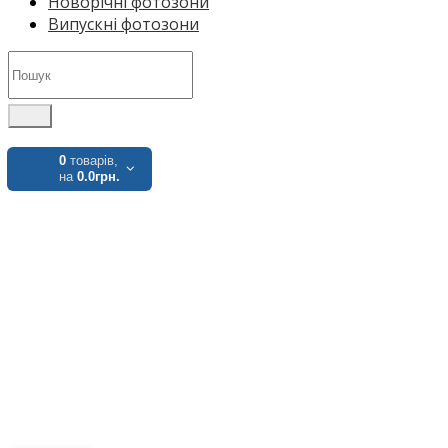
Новорічні фотозони
Випускні фотозони
0
товарів,
на
0.0грн.