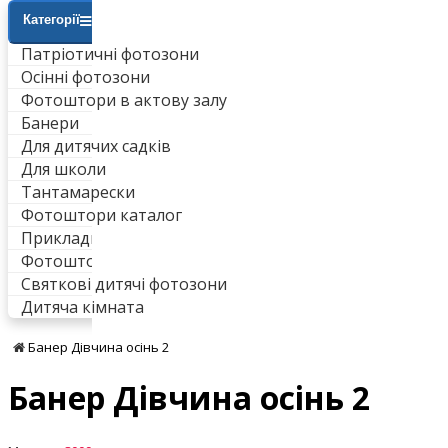
Категорії
Патріотичні фотозони
Осінні фотозони
Фотоштори в актову залу
Банери
Для дитячих садків
Для школи
Тантамарески
Фотоштори каталог
Приклади робіт
Фотоштори для ванни
Святкові дитячі фотозони
Дитяча кімната
Банер Дівчина осінь 2
Банер Дівчина осінь 2