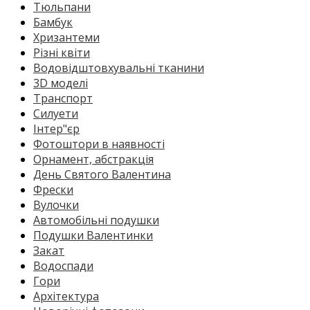
Тюльпани
Бамбук
Хризантеми
Різні квіти
Водовідштовхувальні тканини
3D моделі
Транспорт
Силуети
Інтер"єр
Фотоштори в наявності
Орнамент, абстракція
День Святого Валентина
Фрески
Вулочки
Автомобільні подушки
Подушки Валентинки
Закат
Водоспади
Гори
Архітектура