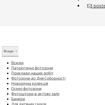
poste
Всюди
Всюди
Патріотичні фотозони
Приклади наших робіт
Фотозони до Дня Соборності
Новорічна колекція
Осінні фотозони
Фотоштори в актову залу
Банери
Для дитячих садків