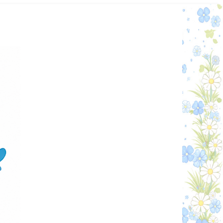
Графік работи
Особистий кабінет