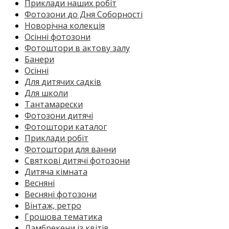
Приклади наших робіт
Фотозони до Дня Соборності
Новорічна колекція
Осінні фотозони
Фотоштори в актову залу
Банери
Осінні
Для дитячих садків
Для школи
Тантамарески
Фотозони дитячі
Фотоштори каталог
Приклади робіт
Фотоштори для ванни
Святкові дитячі фотозони
Дитяча кімната
Весняні
Весняні фотозони
Вінтаж, ретро
Грошова тематика
Ламбрекени із квітів