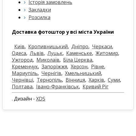
Історія замовлень
Закладки
Розсилка
Доставка фотоштор у всі міста України
Київ
,
Кропивницький
,
Дніпро
,
Черкаси
,
Одеса
,
Львів
,
Луцьк
,
Каменське
,
Житомир
,
Ужгород
,
Миколаїв
,
Біла Церква
,
Кременчук
,
Запоріжжя
,
Херсон
,
Рівне
,
Мариупіль
,
Чернігів
,
Хмельницький
,
Чернівці
,
Тернопіль
,
Вінниця
,
Харків
,
Суми
,
Полтава
,
Івано-Франківськ
,
Кривий Ріг
. Дизайн -
XDS