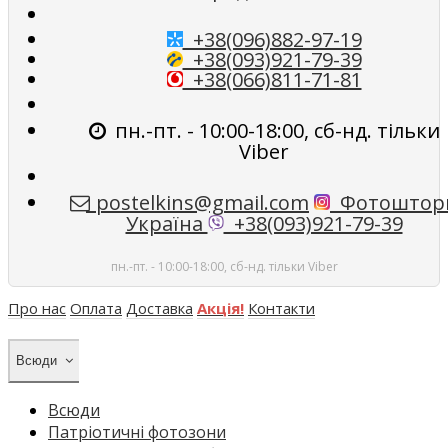
+38(096)882-97-19
+38(093)921-79-39
+38(066)811-71-81
пн.-пт. - 10:00-18:00, сб-нд. тільки
Viber
postelkins@gmail.com
Фотоштор
Україна
+38(093)921-79-39
пн.-пт. - 10:00-18:00, сб-нд. тільки Viber
Про нас
Оплата
Доставка
Акція!
Контакти
Всюди
Всюди
Патріотичні фотозони