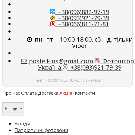
+38(096)882-97-19
+38(093)921-79-39
+38(066)811-71-81
пн.-пт. - 10:00-18:00, сб-нд. тільки
Viber
postelkins@gmail.com
Фотоштор
Україна
+38(093)921-79-39
пн.-пт. - 10:00-18:00, сб-нд. тільки Viber
Про нас
Оплата
Доставка
Акція!
Контакти
Всюди
Всюди
Патріотичні фотозони