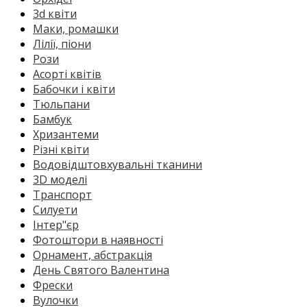
3d квіти
Маки, ромашки
Лілії, піони
Рози
Асорті квітів
Бабочки і квіти
Тюльпани
Бамбук
Хризантеми
Різні квіти
Водовідштовхувальні тканини
3D моделі
Транспорт
Силуети
Інтер"єр
Фотоштори в наявності
Орнамент, абстракція
День Святого Валентина
Фрески
Вулочки