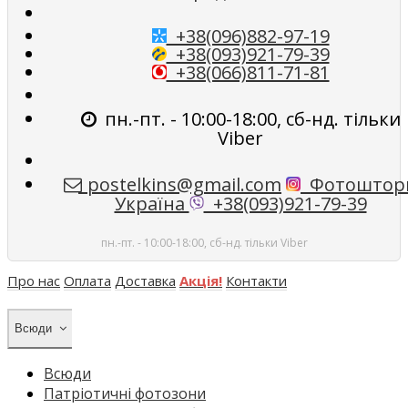
+38(096)882-97-19
+38(093)921-79-39
+38(066)811-71-81
пн.-пт. - 10:00-18:00, сб-нд. тільки
Viber
postelkins@gmail.com
Фотоштор
Україна
+38(093)921-79-39
пн.-пт. - 10:00-18:00, сб-нд. тільки Viber
Про нас
Оплата
Доставка
Акція!
Контакти
Всюди
Всюди
Патріотичні фотозони