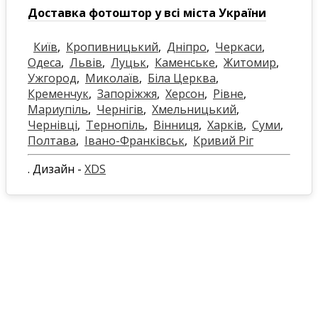
Доставка фотоштор у всі міста України
Київ
,
Кропивницький
,
Дніпро
,
Черкаси
,
Одеса
,
Львів
,
Луцьк
,
Каменське
,
Житомир
,
Ужгород
,
Миколаїв
,
Біла Церква
,
Кременчук
,
Запоріжжя
,
Херсон
,
Рівне
,
Мариупіль
,
Чернігів
,
Хмельницький
,
Чернівці
,
Тернопіль
,
Вінниця
,
Харків
,
Суми
,
Полтава
,
Івано-Франківськ
,
Кривий Ріг
. Дизайн -
XDS