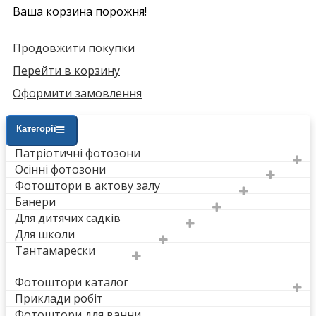
Ваша корзина порожня!
Продовжити покупки
Перейти в корзину
Оформити замовлення
Категорії
Патріотичні фотозони
Осінні фотозони
Фотоштори в актову залу
Банери
Для дитячих садків
Для школи
Тантамарески
Фотоштори каталог
Приклади робіт
Фотоштори для ванни