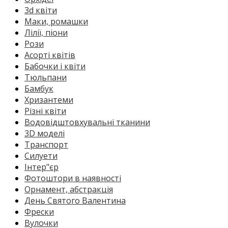
3d квіти
Маки, ромашки
Лілії, піони
Рози
Асорті квітів
Бабочки і квіти
Тюльпани
Бамбук
Хризантеми
Різні квіти
Водовідштовхувальні тканини
3D моделі
Транспорт
Силуети
Інтер"єр
Фотоштори в наявності
Орнамент, абстракція
День Святого Валентина
Фрески
Вулочки