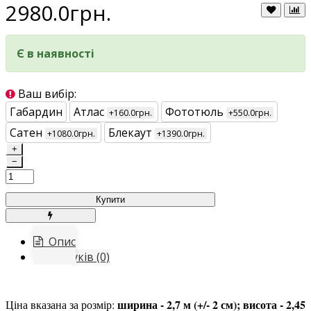
2980.0грн.
Є в наявності
Ваш вибір:
Габардин
Атлас
Фототюль
+160.0грн.
+550.0грн.
Сатен
Блекаут
+1080.0грн.
+1390.0грн.
+
−
Купити
Опис
Відгуків (0)
ширина - 2,7 м (+/- 2 см); висота - 2,45
Ціна вказана за розмір: