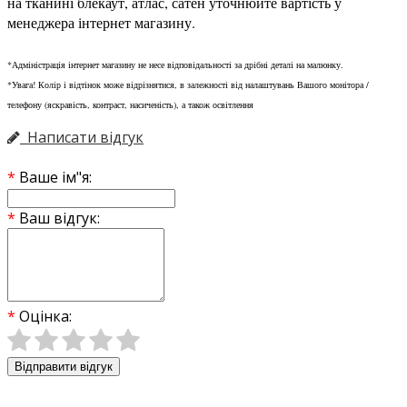
на тканині блекаут, атлас, сатен уточнюйте вартість у
менеджера інтернет магазину.
*Адміністрація інтернет магазину не несе відповідальності за дрібні деталі на малюнку.
*Увага! Колір і відтінок може відрізнятися, в залежності від налаштувань Вашого монітора /
телефону (яскравість, контраст, насиченість), а також освітлення
Написати відгук
Ваше ім"я:
Ваш відгук:
Оцінка:
Відправити відгук