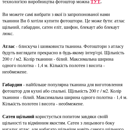
ТУТ
.
технологією виробництва фотоштор можна
Ви можете самі вибрати з якої із запропонованої нами
тканини Ви б хотіли купити фотоштори. Це може бути: атлас
щільний, габардин, сатен еліт, шифон, блекаут або блекаут
люкс.
Атлас
- блискуча і шовковиста тканина. Фотоштори з атласу
будуть виглядати прекрасно в будь-якому інтер'єрі. Щільність
200 г / м2. Колір тканини - білий. Максимальна ширина
одного полотна - 1,4 м. Кількість полотен і висота -
необмежене.
Габардин
- найбільше популярна тканина для виготовлення
фотоштор для кухні або спальні. Щільність 200 г / м2. Колір
тканини - білий. Максимальна ширина одного полотна - 1,4 м.
Кількість полотен і висота - необмежене.
Сатен щільний
користується попитом завдяки своїй
щільності та відмінним якостям. Сатен з лицьового боку
нагадує атлас, але набагато щільніше навіть самого щільного