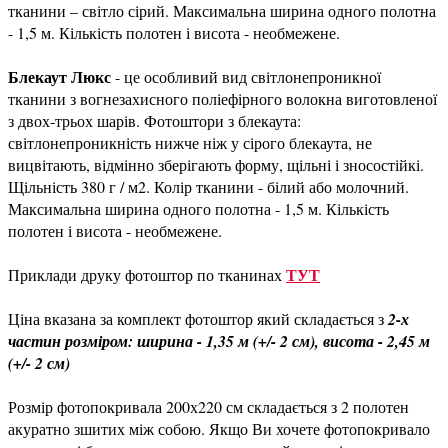
тканини – світло сірий. Максимальна ширина одного полотна
- 1,5 м. Кількість полотен і висота - необмежене.
Блекаут Люкс
- це особливий вид світлонепроникної
тканини з вогнезахисного поліефірного волокна виготовленої
з двох-трьох шарів. Фотоштори з блекаута:
світлонепроникність нижче ніж у сірого блекаута, не
вицвітають, відмінно зберігають форму, щільні і зносостійкі.
Щільність 380 г / м2. Колір тканини - білий або молочний.
Максимальна ширина одного полотна - 1,5 м. Кількість
полотен і висота - необмежене.
ТУТ
Приклади друку фотоштор по тканинах
Ціна вказана за комплект фотоштор який складається з
2-х
частин розміром: ширина - 1,35 м (+/- 2 см), висота - 2,45 м
(+/- 2 см)
Розмір фотопокривала 200х220 см складається з 2 полотен
акуратно зшитих між собою. Якщо Ви хочете фотопокривало