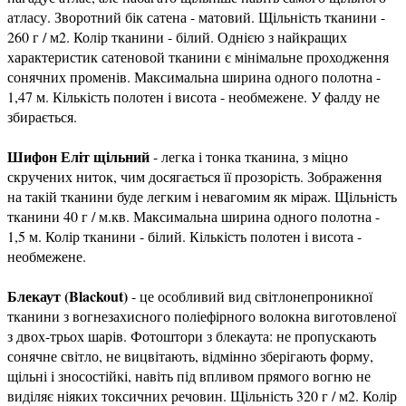
атласу. Зворотний бік сатена - матовий. Щільність тканини -
260 г / м2. Колір тканини - білий. Однією з найкращих
характеристик сатеновой тканини є мінімальне проходження
сонячних променів. Максимальна ширина одного полотна -
1,47 м. Кількість полотен і висота - необмежене. У фалду не
збирається.
Шифон Еліт щільний
- легка і тонка тканина, з міцно
скручених ниток, чим досягається її прозорість. Зображення
на такій тканини буде легким і невагомим як міраж. Щільність
тканини 40 г / м.кв. Максимальна ширина одного полотна -
1,5 м. Колір тканини - білий. Кількість полотен і висота -
необмежене.
Блекаут (Blackout)
- це особливий вид світлонепроникної
тканини з вогнезахисного поліефірного волокна виготовленої
з двох-трьох шарів. Фотоштори з блекаута: не пропускають
сонячне світло, не вицвітають, відмінно зберігають форму,
щільні і зносостійкі, навіть під впливом прямого вогню не
виділяє ніяких токсичних речовин. Щільність 320 г / м2. Колір