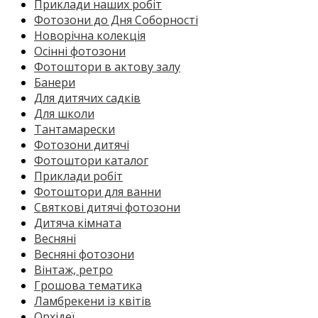
Приклади наших робіт
Фотозони до Дня Соборності
Новорічна колекція
Осінні фотозони
Фотоштори в актову залу
Банери
Для дитячих садків
Для школи
Тантамарески
Фотозони дитячі
Фотоштори каталог
Приклади робіт
Фотоштори для ванни
Святкові дитячі фотозони
Дитяча кімната
Весняні
Весняні фотозони
Вінтаж, ретро
Грошова тематика
Ламбрекени із квітів
Орхідеї