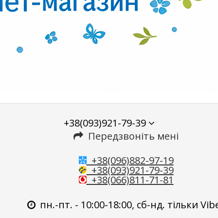
+38(093)921-79-39
Передзвоніть мені
+38(096)882-97-19
+38(093)921-79-39
+38(066)811-71-81
пн.-пт. - 10:00-18:00, сб-нд. тільки Vib