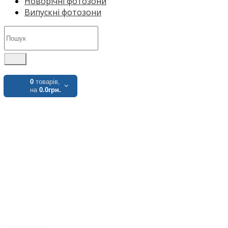
Новорічні фотозони
Випускні фотозони
0
товарів,
на
0.0грн.