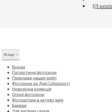
poste
Всюди
Всюди
Патріотичні фотозони
Приклади наших робіт
Фотозони до Дня Соборності
Новорічна колекція
Осінні фотозони
Фотоштори в актову залу
Банери
Для дитячих садків