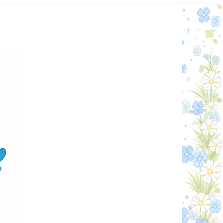
Графік работи
Особистий кабінет