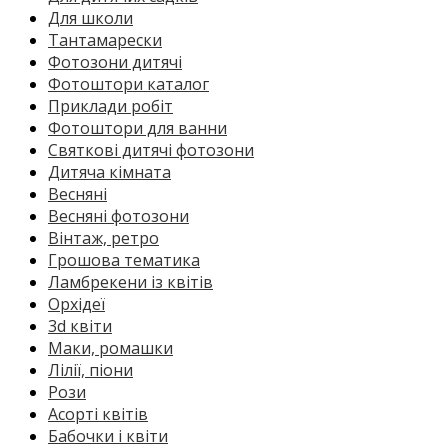
Для школи
Тантамарески
Фотозони дитячі
Фотоштори каталог
Приклади робіт
Фотоштори для ванни
Святкові дитячі фотозони
Дитяча кімната
Весняні
Весняні фотозони
Вінтаж, ретро
Грошова тематика
Ламбрекени із квітів
Орхідеї
3d квіти
Маки, ромашки
Лілії, піони
Рози
Асорті квітів
Бабочки і квіти