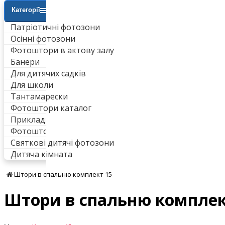
Категорії
Патріотичні фотозони
Осінні фотозони
Фотоштори в актову залу
Банери
Для дитячих садків
Для школи
Тантамарески
Фотоштори каталог
Приклади робіт
Фотоштори для ванни
Святкові дитячі фотозони
Дитяча кімната
Штори в спальню комплект 15
Штори в спальню комплек