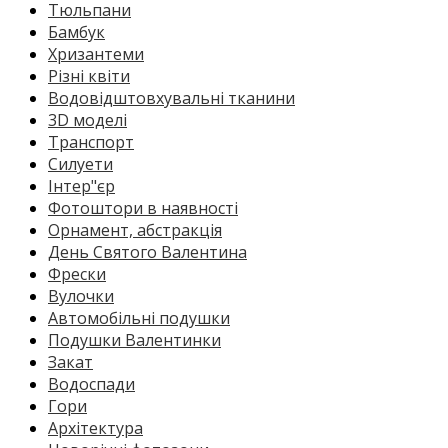
Тюльпани
Бамбук
Хризантеми
Різні квіти
Водовідштовхувальні тканини
3D моделі
Транспорт
Силуети
Інтер"єр
Фотоштори в наявності
Орнамент, абстракція
День Святого Валентина
Фрески
Вулочки
Автомобільні подушки
Подушки Валентинки
Закат
Водоспади
Гори
Архітектура