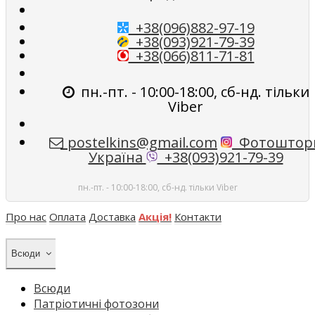
+38(096)882-97-19
+38(093)921-79-39
+38(066)811-71-81
пн.-пт. - 10:00-18:00, сб-нд. тільки
Viber
postelkins@gmail.com
Фотоштор
Україна
+38(093)921-79-39
пн.-пт. - 10:00-18:00, сб-нд. тільки Viber
Про нас
Оплата
Доставка
Акція!
Контакти
Всюди
Всюди
Патріотичні фотозони