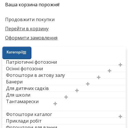
Ваша корзина порожня!
Продовжити покупки
Перейти в корзину
Оформити замовлення
Категорії
Патріотичні фотозони
Осінні фотозони
Фотоштори в актову залу
Банери
Для дитячих садків
Для школи
Тантамарески
Фотоштори каталог
Приклади робіт
Фотоштори для ванни