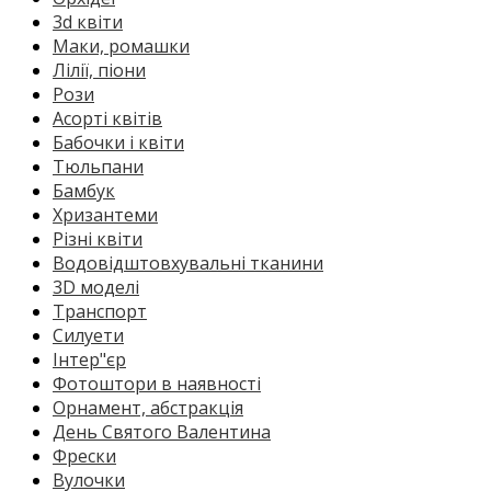
3d квіти
Маки, ромашки
Лілії, піони
Рози
Асорті квітів
Бабочки і квіти
Тюльпани
Бамбук
Хризантеми
Різні квіти
Водовідштовхувальні тканини
3D моделі
Транспорт
Силуети
Інтер"єр
Фотоштори в наявності
Орнамент, абстракція
День Святого Валентина
Фрески
Вулочки