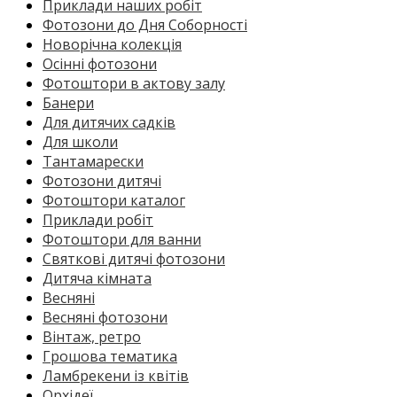
Приклади наших робіт
Фотозони до Дня Соборності
Новорічна колекція
Осінні фотозони
Фотоштори в актову залу
Банери
Для дитячих садків
Для школи
Тантамарески
Фотозони дитячі
Фотоштори каталог
Приклади робіт
Фотоштори для ванни
Святкові дитячі фотозони
Дитяча кімната
Весняні
Весняні фотозони
Вінтаж, ретро
Грошова тематика
Ламбрекени із квітів
Орхідеї