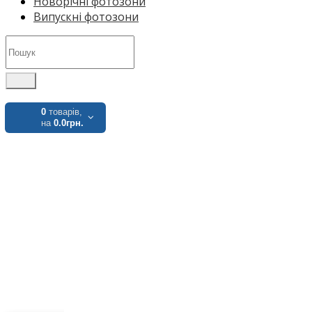
Новорічні фотозони
Випускні фотозони
0
товарів,
на
0.0грн.