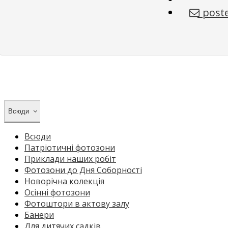
poste
Всюди
Всюди
Патріотичні фотозони
Приклади наших робіт
Фотозони до Дня Соборності
Новорічна колекція
Осінні фотозони
Фотоштори в актову залу
Банери
Для дитячих садків