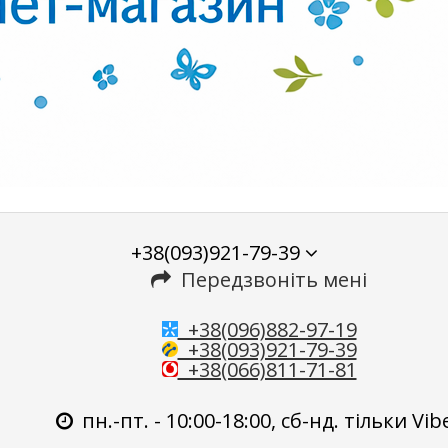
+38(093)921-79-39
Передзвоніть мені
+38(096)882-97-19
+38(093)921-79-39
+38(066)811-71-81
пн.-пт. - 10:00-18:00, сб-нд. тільки Vib