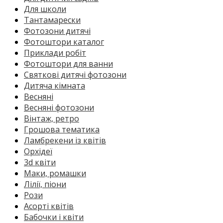
Для школи
Тантамарески
Фотозони дитячі
Фотоштори каталог
Приклади робіт
Фотоштори для ванни
Святкові дитячі фотозони
Дитяча кімната
Весняні
Весняні фотозони
Вінтаж, ретро
Грошова тематика
Ламбрекени із квітів
Орхідеї
3d квіти
Маки, ромашки
Лілії, піони
Рози
Асорті квітів
Бабочки і квіти