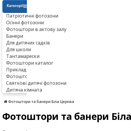
Категорії
Патріотичні фотозони
Осінні фотозони
Фотоштори в актову залу
Банери
Для дитячих садків
Для школи
Тантамарески
Фотоштори каталог
Приклади робіт
Фотоштори для ванни
Святкові дитячі фотозони
Дитяча кімната
Фотоштори та банери Біла Церква
Фотоштори та банери Біл