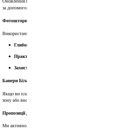
Оновлення інтер’єру або підготовка до значущої дати вимагає 
за допомогою сучасного друку на текстилі та спеціальних пол
Фотоштори Біла Церква: Новий вигляд ваших вікон
Використання персоналізованих принтів дозволяє кардинально
Глибока передача кольорів
– зображення виглядає живим
Практичність у побуті
– тканини не потребують складного
Захист від світла
– можливість обрати полотна з різним 
Банери Біла Церква: Яскраві акценти для будь–яких заходів
Якщо ви плануєте урочистість або хочете оригінально прикра
зону або виставковий куточок. Висока якість полотна гарантує
Пропозиції для дитячих закладів: Затишок та навчання
Ми активно допомагаємо створювати радісну атмосферу для вих