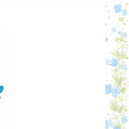
Графік работи
Особистий кабінет