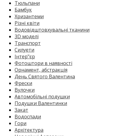
Тюльпани
Бамбук
Хризантеми
Різні квіти
Водовідштовхувальні тканини
3D моделі
Транспорт
Силуети
Інтер"єр
Фотоштори в наявності
Орнамент, абстракція
День Святого Валентина
Фрески
Вулочки
Автомобільні подушки
Подушки Валентинки
Закат
Водоспади
Гори
Архітектура