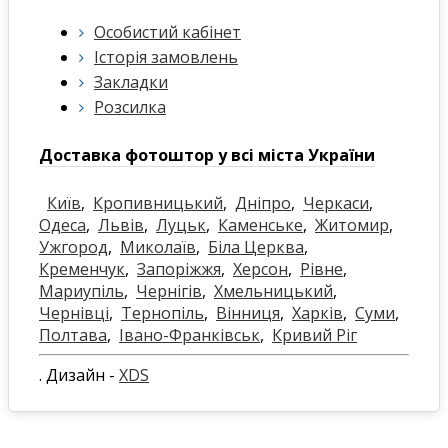
Особистий кабінет
Історія замовлень
Закладки
Розсилка
Доставка фотоштор у всі міста України
Київ
,
Кропивницький
,
Дніпро
,
Черкаси
,
Одеса
,
Львів
,
Луцьк
,
Каменське
,
Житомир
,
Ужгород
,
Миколаїв
,
Біла Церква
,
Кременчук
,
Запоріжжя
,
Херсон
,
Рівне
,
Мариупіль
,
Чернігів
,
Хмельницький
,
Чернівці
,
Тернопіль
,
Вінниця
,
Харків
,
Суми
,
Полтава
,
Івано-Франківськ
,
Кривий Ріг
. Дизайн -
XDS