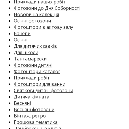
Приклади наших робіт
Фотозони до Дня Соборності
Новорічна колекція
Осінні фотозони
Фотоштори в актову залу
Банери
Осінні
Для дитячих садків
Для школи
Тантамарески
Фотозони дитячі
Фотоштори каталог
Приклади робіт
Фотоштори для ванни
Святкові дитячі фотозони
Дитяча кімната
Весняні
Весняні фотозони
Вінтаж, ретро
Грошова тематика
Ламбрекени із квітів