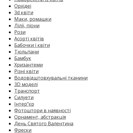
Орхідеї
3d квіти
Маки, ромашки
Лілії, піони
Рози
Асорті квітів
Бабочки і квіти
Тюльпани
Бамбук
Хризантеми
Різні квіти
Водовідштовхувальні тканини
3D моделі
Транспорт
Силуети
Інтер"єр
Фотоштори в наявності
Орнамент, абстракція
День Святого Валентина
Фрески