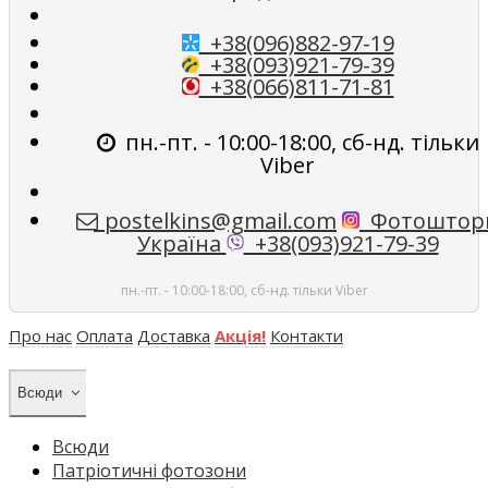
+38(096)882-97-19
+38(093)921-79-39
+38(066)811-71-81
пн.-пт. - 10:00-18:00, сб-нд. тільки
Viber
postelkins@gmail.com
Фотоштор
Україна
+38(093)921-79-39
пн.-пт. - 10:00-18:00, сб-нд. тільки Viber
Про нас
Оплата
Доставка
Акція!
Контакти
Всюди
Всюди
Патріотичні фотозони