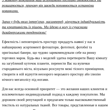
розширюється, причому він завжди поповнюється останніми
новинками.
Зараз у будь-яких інтер'єрах, насамперед, цінується індивідуальність
та креативність їх рішень. Ми йдемо в ногу із сучасними
дизайнерськими тенденціями!
Ефектність і неповторність простору придадуть наявні у нас в
найширшому асортименті фотоштори, фототюлі, фотобої та
оригінальні банери, що чудово зарекомендували себе на ринку
торгових марок. Будь-яка з моделей здатна перетворити Вашу кімнату
на загублений куточок планети, перенести Вас на вулички
стародавнього міста, візуально розсунути межі тісного приміщення,
створити в ній відчуття неозорого морського простору або ілюзію
нічного мегаполісу під ногами.
Для нас всегда основной приоритет — это желания наших клиентов и
исключительно индивидуальный подход к каждому покупателю. Мы
дорожим своей репутацией и предлагаем только высококачественный
текстиль из натуральных тканей. Все товары, представленные в нашем