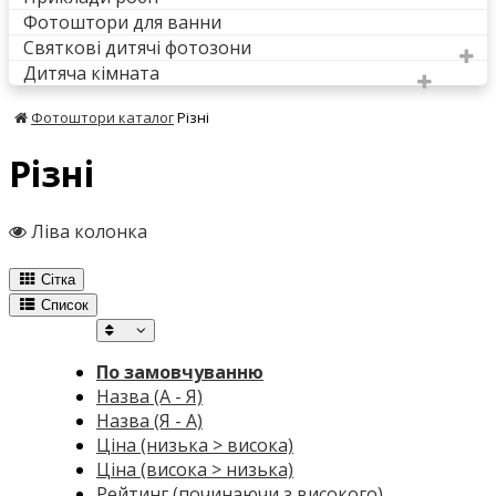
Фотоштори для ванни
Святкові дитячі фотозони
Дитяча кімната
Фотоштори каталог
Різні
Різні
Ліва колонка
Сітка
Список
По замовчуванню
Назва (А - Я)
Назва (Я - А)
Ціна (низька > висока)
Ціна (висока > низька)
Рейтинг (починаючи з високого)