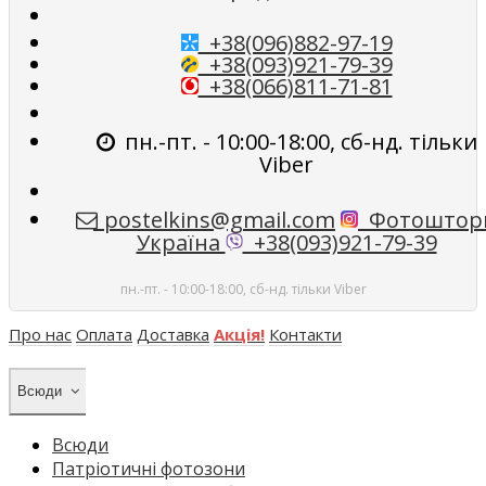
+38(096)882-97-19
+38(093)921-79-39
+38(066)811-71-81
пн.-пт. - 10:00-18:00, сб-нд. тільки
Viber
postelkins@gmail.com
Фотоштор
Україна
+38(093)921-79-39
пн.-пт. - 10:00-18:00, сб-нд. тільки Viber
Про нас
Оплата
Доставка
Акція!
Контакти
Всюди
Всюди
Патріотичні фотозони