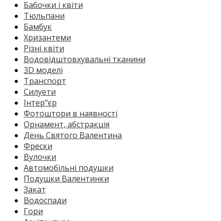
Бабочки і квіти
Тюльпани
Бамбук
Хризантеми
Різні квіти
Водовідштовхувальні тканини
3D моделі
Транспорт
Силуети
Інтер"єр
Фотоштори в наявності
Орнамент, абстракція
День Святого Валентина
Фрески
Вулочки
Автомобільні подушки
Подушки Валентинки
Закат
Водоспади
Гори