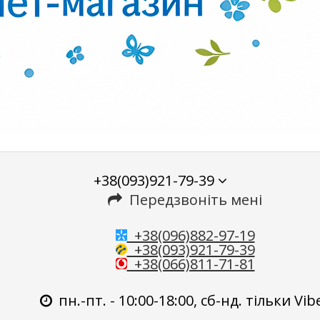
+38(093)921-79-39
Передзвоніть мені
+38(096)882-97-19
+38(093)921-79-39
+38(066)811-71-81
пн.-пт. - 10:00-18:00, сб-нд. тільки Vib