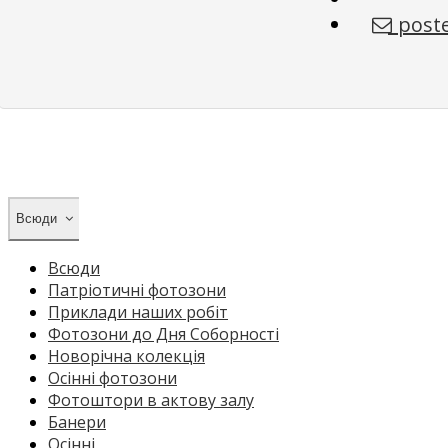
poste
Всюди
Всюди
Патріотичні фотозони
Приклади наших робіт
Фотозони до Дня Соборності
Новорічна колекція
Осінні фотозони
Фотоштори в актову залу
Банери
Осінні