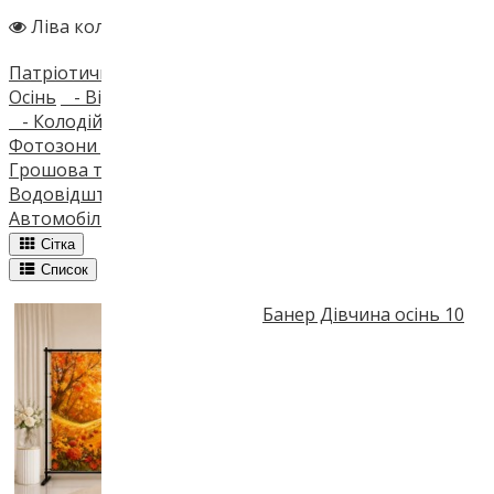
Ліва колонка
Патріотичні фотозони
Приклади наших робіт
Фотозони
Осінь
- Відомі діячі
- День Козацтва
- День села
- 
- Колодій/Масляна
- Банер Жіночий день
- Великде
Фотозони дитячі
Фотоштори каталог
Приклади робіт
Грошова тематика
Ламбрекени із квітів
Орхідеї
3d кві
Водовідштовхувальні тканини
3D моделі
Транспорт
С
Автомобільні подушки
Подушки Валентинки
Закат
Во
Сітка
Список
Банер Дівчина осінь 10
Термін виготовлення: 1-3 
750.0грн.
0 отзывов
Купити