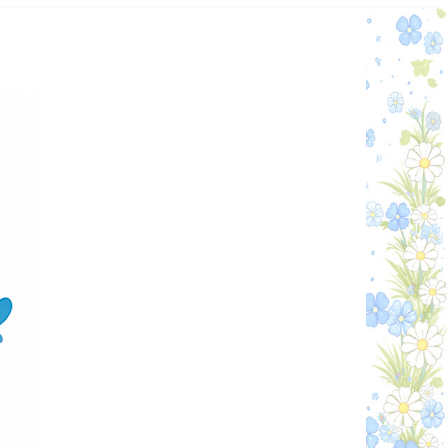
Графік работи
Особистий кабінет