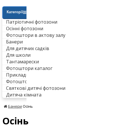
Категорії
Патріотичні фотозони
Осінні фотозони
Фотоштори в актову залу
Банери
Для дитячих садків
Для школи
Тантамарески
Фотоштори каталог
Приклади робіт
Фотоштори для ванни
Святкові дитячі фотозони
Дитяча кімната
Банери
Осінь
Осінь