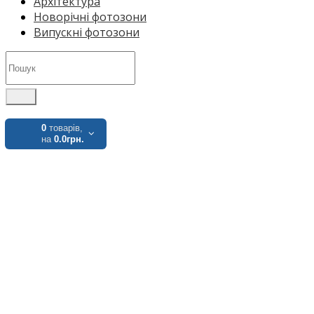
Архітектура
Новорічні фотозони
Випускні фотозони
0
товарів,
на
0.0грн.