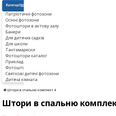
Категорії
Патріотичні фотозони
Осінні фотозони
Фотоштори в актову залу
Банери
Для дитячих садків
Для школи
Тантамарески
Фотоштори каталог
Приклади робіт
Фотоштори для ванни
Святкові дитячі фотозони
Дитяча кімната
Штори в спальню комплект 4
Штори в спальню комплек