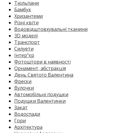
Тюльпани
Бамбук
Хризантеми
Різні квіти
Водовідштовхувальні тканини
3D моделі
Транспорт
Силуети
Інтер"єр
Фотоштори в наявності
Орнамент, абстракція
День Святого Валентина
Фрески
Вулочки
Автомобільні подушки
Подушки Валентинки
Закат
Водоспади
Гори
Архітектура