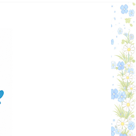
Графік работи
Особистий кабінет