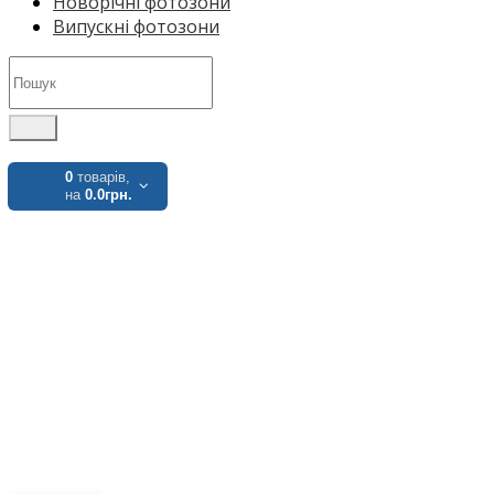
Новорічні фотозони
Випускні фотозони
0
товарів,
на
0.0грн.