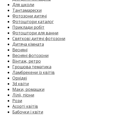
Для школи
Тантамарески
Фотозони дитячі
Фотоштори каталог
Приклади робіт
Фотоштори для ванни
Святкові дитячі фотозони
Дитяча кімната
Весняні
Весняні фотозони
Вінтаж, ретро
Грошова тематика
Ламбрекени із квітів
Орхідеї
3d квіти
Маки, ромашки
Лілії, піони
Рози
Асорті квітів
Бабочки і квіти