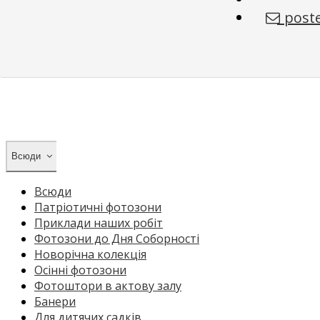
poste
Всюди
Всюди
Патріотичні фотозони
Приклади наших робіт
Фотозони до Дня Соборності
Новорічна колекція
Осінні фотозони
Фотоштори в актову залу
Банери
Для дитячих садків