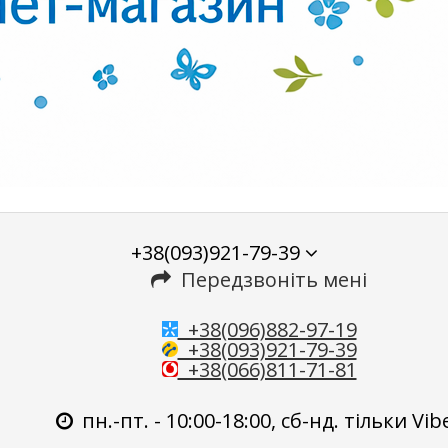
+38(093)921-79-39
Передзвоніть мені
+38(096)882-97-19
+38(093)921-79-39
+38(066)811-71-81
пн.-пт. - 10:00-18:00, сб-нд. тільки Vib