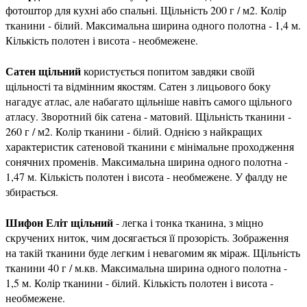
фотоштор для кухні або спальні. Щільність 200 г / м2. Колір
тканини - білий. Максимальна ширина одного полотна - 1,4 м.
Кількість полотен і висота - необмежене.
Сатен щільний
користується попитом завдяки своїй
щільності та відмінним якостям. Сатен з лицьового боку
нагадує атлас, але набагато щільніше навіть самого щільного
атласу. Зворотний бік сатена - матовий. Щільність тканини -
260 г / м2. Колір тканини - білий. Однією з найкращих
характеристик сатеновой тканини є мінімальне проходження
сонячних променів. Максимальна ширина одного полотна -
1,47 м. Кількість полотен і висота - необмежене. У фалду не
збирається.
Шифон Еліт щільний
- легка і тонка тканина, з міцно
скручених ниток, чим досягається її прозорість. Зображення
на такій тканини буде легким і невагомим як міраж. Щільність
тканини 40 г / м.кв. Максимальна ширина одного полотна -
1,5 м. Колір тканини - білий. Кількість полотен і висота -
необмежене.