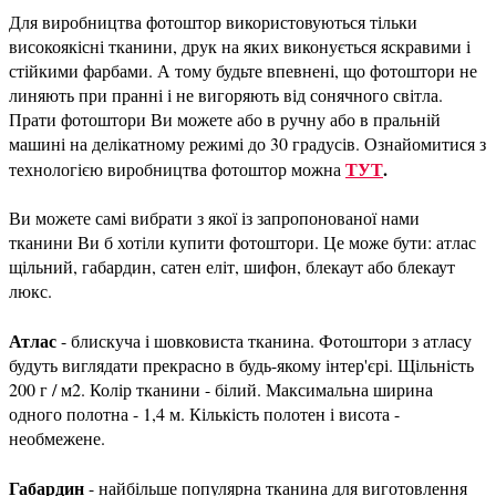
Для виробництва фотоштор використовуються тільки
високоякісні тканини, друк на яких виконується яскравими і
стійкими фарбами. А тому будьте впевнені, що фотоштори не
линяють при пранні і не вигоряють від сонячного світла.
Прати фотоштори Ви можете або в ручну або в пральній
машині на делікатному режимі до 30 градусів. Ознайомитися з
ТУТ
.
технологією виробництва фотоштор можна
Ви можете самі вибрати з якої із запропонованої нами
тканини Ви б хотіли купити фотоштори. Це може бути: атлас
щільний, габардин, сатен еліт, шифон, блекаут або блекаут
люкс.
Атлас
- блискуча і шовковиста тканина. Фотоштори з атласу
будуть виглядати прекрасно в будь-якому інтер'єрі. Щільність
200 г / м2. Колір тканини - білий. Максимальна ширина
одного полотна - 1,4 м. Кількість полотен і висота -
необмежене.
Габардин
- найбільше популярна тканина для виготовлення