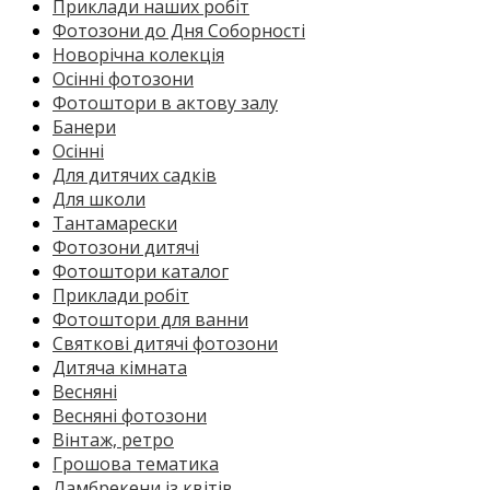
Приклади наших робіт
Фотозони до Дня Соборності
Новорічна колекція
Осінні фотозони
Фотоштори в актову залу
Банери
Осінні
Для дитячих садків
Для школи
Тантамарески
Фотозони дитячі
Фотоштори каталог
Приклади робіт
Фотоштори для ванни
Святкові дитячі фотозони
Дитяча кімната
Весняні
Весняні фотозони
Вінтаж, ретро
Грошова тематика
Ламбрекени із квітів