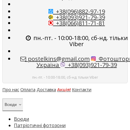
+38(096)882-97-19
+38(093)921-79-39
+38(066)811-71-81
пн.-пт. - 10:00-18:00, сб-нд. тільки
Viber
postelkins@gmail.com
Фотоштор
Україна
+38(093)921-79-39
пн.-пт. - 10:00-18:00, сб-нд. тільки Viber
Про нас
Оплата
Доставка
Акція!
Контакти
Всюди
Всюди
Патріотичні фотозони