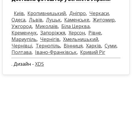
Київ
,
Кропивницький
,
Дніпро
,
Черкаси
,
Одеса
,
Львів
,
Луцьк
,
Каменське
,
Житомир
,
Ужгород
,
Миколаїв
,
Біла Церква
,
Кременчук
,
Запоріжжя
,
Херсон
,
Рівне
,
Мариупіль
,
Чернігів
,
Хмельницький
,
Чернівці
,
Тернопіль
,
Вінниця
,
Харків
,
Суми
,
Полтава
,
Івано-Франківськ
,
Кривий Ріг
. Дизайн -
XDS