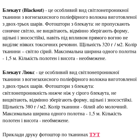
Блекаут (Blackout)
- це особливий вид світлонепроникної
тканини з вогнезахисного поліефірного волокна виготовленої
з двох-трьох шарів. Фотоштори з блекаута: не пропускають
сонячне світло, не вицвітають, відмінно зберігають форму,
щільні і зносостійкі, навіть під впливом прямого вогню не
виділяє ніяких токсичних речовин. Щільність 320 г / м2. Колір
тканини – світло сірий. Максимальна ширина одного полотна
- 1,5 м. Кількість полотен і висота - необмежене.
Блекаут Люкс
- це особливий вид світлонепроникної
тканини з вогнезахисного поліефірного волокна виготовленої
з двох-трьох шарів. Фотоштори з блекаута:
світлонепроникність нижче ніж у сірого блекаута, не
вицвітають, відмінно зберігають форму, щільні і зносостійкі.
Щільність 380 г / м2. Колір тканини - білий або молочний.
Максимальна ширина одного полотна - 1,5 м. Кількість
полотен і висота - необмежене.
ТУТ
Приклади друку фотоштор по тканинах