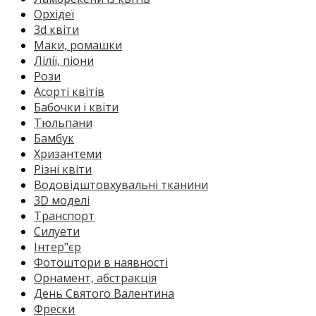
Орхідеї
3d квіти
Маки, ромашки
Лілії, піони
Рози
Асорті квітів
Бабочки і квіти
Тюльпани
Бамбук
Хризантеми
Різні квіти
Водовідштовхувальні тканини
3D моделі
Транспорт
Силуети
Інтер"єр
Фотоштори в наявності
Орнамент, абстракція
День Святого Валентина
Фрески