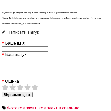
*Адміністрація інтернет магазину не несе відповідальності за дрібні деталі на малюнку.
*Увага! Колір і відтінок може відрізнятися, в залежності від налаштувань Вашого монітора / телефону (яскравість,
контраст, насиченість), а також освітлення
Написати відгук
Ваше ім"я:
Ваш відгук:
Оцінка:
Відправити відгук
Фотокомплект
,
комплект в спальню