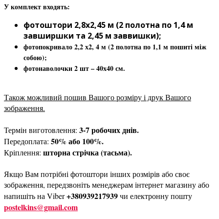
У комплект входять:
фотоштори 2,8х2,45 м (2 полотна по 1,4 м
завширшки та 2,45 м заввишки);
фотопокривало 2,2 х2, 4 м (2 полотна по 1,1 м пошиті між
собою);
фотонаволочки 2 шт – 40х40 см.
Також можливий пошив Вашого розміру і друк Вашого
зображення.
3-7 робочих днів.
Термін виготовлення:
50% або 100%.
Передоплата:
шторна стрічка (тасьма).
Кріплення:
Якщо Вам потрібні фотоштори інших розмірів або своє
зображення, передзвоніть менеджерам інтернет магазину або
+380939217939
напишіть на Viber
чи електронну пошту
postelkins@gmail.com