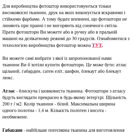
Для виробництва фотоштор використовуються тільки
високоякісні тканини, друк на яких виконується яскравими і
стійкими фарбами. А тому будьте впевнені, що фотоштори не
линяють при пранні і не вигоряють від сонячного світла.
Прати фотоштори Ви можете або в ручну або в пральній
машині на делікатному режимі до 30 градусів. Ознайомитися з
ТУТ
.
технологією виробництва фотоштор можна
Ви можете самі вибрати з якої із запропонованої нами
тканини Ви б хотіли купити фотоштори. Це може бути: атлас
щільний, габардин, сатен еліт, шифон, блекаут або блекаут
люкс.
Атлас
- блискуча і шовковиста тканина. Фотоштори з атласу
будуть виглядати прекрасно в будь-якому інтер'єрі. Щільність
200 г / м2. Колір тканини - білий. Максимальна ширина
одного полотна - 1,4 м. Кількість полотен і висота -
необмежене.
Габардин
- найбільше популярна тканина для виготовлення