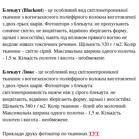
Блекаут (Blackout)
- це особливий вид світлонепроникної
тканини з вогнезахисного поліефірного волокна виготовленої
з двох-трьох шарів. Фотоштори з блекаута: не пропускають
сонячне світло, не вицвітають, відмінно зберігають форму,
щільні і зносостійкі, навіть під впливом прямого вогню не
виділяє ніяких токсичних речовин. Щільність 320 г / м2. Колір
тканини – світло сірий. Максимальна ширина одного полотна
- 1,5 м. Кількість полотен і висота - необмежене.
Блекаут Люкс
- це особливий вид світлонепроникної
тканини з вогнезахисного поліефірного волокна виготовленої
з двох-трьох шарів. Фотоштори з блекаута:
світлонепроникність нижче ніж у сірого блекаута, не
вицвітають, відмінно зберігають форму, щільні і зносостійкі.
Щільність 380 г / м2. Колір тканини - білий або молочний.
Максимальна ширина одного полотна - 1,5 м. Кількість
полотен і висота - необмежене.
ТУТ
Приклади друку фотоштор по тканинах