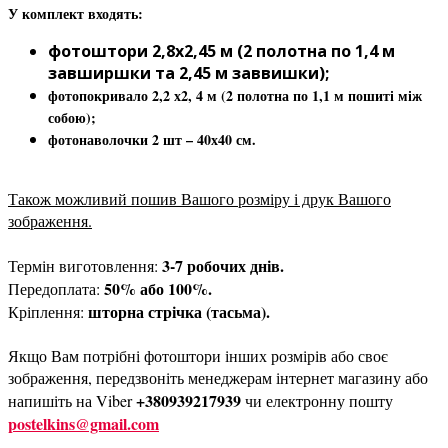
У комплект входять:
фотоштори 2,8х2,45 м (2 полотна по 1,4 м
завширшки та 2,45 м заввишки);
фотопокривало 2,2 х2, 4 м (2 полотна по 1,1 м пошиті між
собою);
фотонаволочки 2 шт – 40х40 см.
Також можливий пошив Вашого розміру і друк Вашого
зображення.
3-7 робочих днів.
Термін виготовлення:
50% або 100%.
Передоплата:
шторна стрічка (тасьма).
Кріплення:
Якщо Вам потрібні фотоштори інших розмірів або своє
зображення, передзвоніть менеджерам інтернет магазину або
+380939217939
напишіть на Viber
чи електронну пошту
postelkins@gmail.com