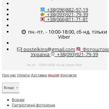
+38(096)882-97-19
+38(093)921-79-39
+38(066)811-71-81
пн.-пт. - 10:00-18:00, сб-нд. тільки
Viber
postelkins@gmail.com
Фотоштор
Україна
+38(093)921-79-39
пн.-пт. - 10:00-18:00, сб-нд. тільки Viber
Про нас
Оплата
Доставка
Акція!
Контакти
Всюди
Всюди
Патріотичні фотозони