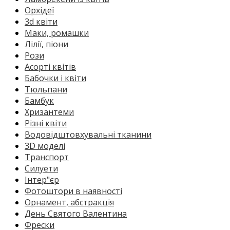
Орхідеї
3d квіти
Маки, ромашки
Лілії, піони
Рози
Асорті квітів
Бабочки і квіти
Тюльпани
Бамбук
Хризантеми
Різні квіти
Водовідштовхувальні тканини
3D моделі
Транспорт
Силуети
Інтер"єр
Фотоштори в наявності
Орнамент, абстракція
День Святого Валентина
Фрески