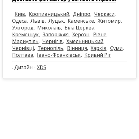
Київ
,
Кропивницький
,
Дніпро
,
Черкаси
,
Одеса
,
Львів
,
Луцьк
,
Каменське
,
Житомир
,
Ужгород
,
Миколаїв
,
Біла Церква
,
Кременчук
,
Запоріжжя
,
Херсон
,
Рівне
,
Мариупіль
,
Чернігів
,
Хмельницький
,
Чернівці
,
Тернопіль
,
Вінниця
,
Харків
,
Суми
,
Полтава
,
Івано-Франківськ
,
Кривий Ріг
. Дизайн -
XDS