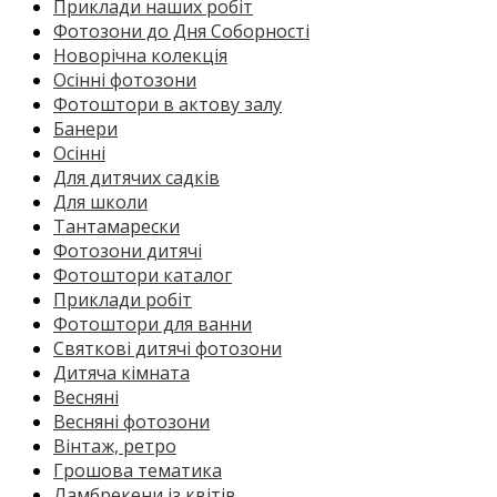
Приклади наших робіт
Фотозони до Дня Соборності
Новорічна колекція
Осінні фотозони
Фотоштори в актову залу
Банери
Осінні
Для дитячих садків
Для школи
Тантамарески
Фотозони дитячі
Фотоштори каталог
Приклади робіт
Фотоштори для ванни
Святкові дитячі фотозони
Дитяча кімната
Весняні
Весняні фотозони
Вінтаж, ретро
Грошова тематика
Ламбрекени із квітів