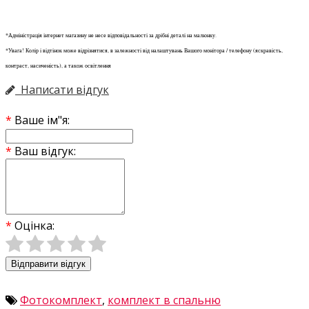
*Адміністрація інтернет магазину не несе відповідальності за дрібні деталі на малюнку.
*Увага! Колір і відтінок може відрізнятися, в залежності від налаштувань Вашого монітора / телефону (яскравість,
контраст, насиченість), а також освітлення
Написати відгук
Ваше ім"я:
Ваш відгук:
Оцінка:
Відправити відгук
Фотокомплект
,
комплект в спальню