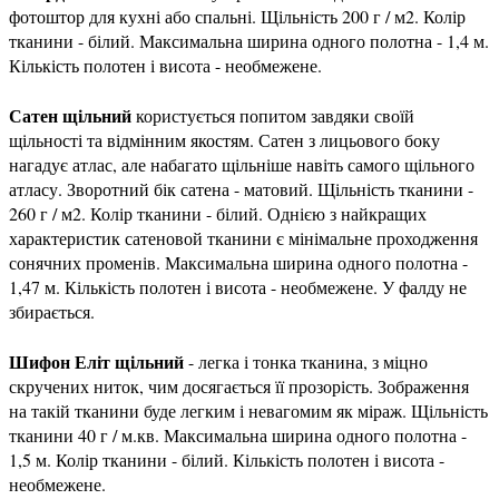
фотоштор для кухні або спальні. Щільність 200 г / м2. Колір
тканини - білий. Максимальна ширина одного полотна - 1,4 м.
Кількість полотен і висота - необмежене.
Сатен щільний
користується попитом завдяки своїй
щільності та відмінним якостям. Сатен з лицьового боку
нагадує атлас, але набагато щільніше навіть самого щільного
атласу. Зворотний бік сатена - матовий. Щільність тканини -
260 г / м2. Колір тканини - білий. Однією з найкращих
характеристик сатеновой тканини є мінімальне проходження
сонячних променів. Максимальна ширина одного полотна -
1,47 м. Кількість полотен і висота - необмежене. У фалду не
збирається.
Шифон Еліт щільний
- легка і тонка тканина, з міцно
скручених ниток, чим досягається її прозорість. Зображення
на такій тканини буде легким і невагомим як міраж. Щільність
тканини 40 г / м.кв. Максимальна ширина одного полотна -
1,5 м. Колір тканини - білий. Кількість полотен і висота -
необмежене.