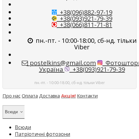
+38(096)882-97-19
+38(093)921-79-39
+38(066)811-71-81
пн.-пт. - 10:00-18:00, сб-нд. тільки
Viber
postelkins@gmail.com
Фотоштор
Україна
+38(093)921-79-39
пн.-пт. - 10:00-18:00, сб-нд. тільки Viber
Про нас
Оплата
Доставка
Акція!
Контакти
Всюди
Всюди
Патріотичні фотозони