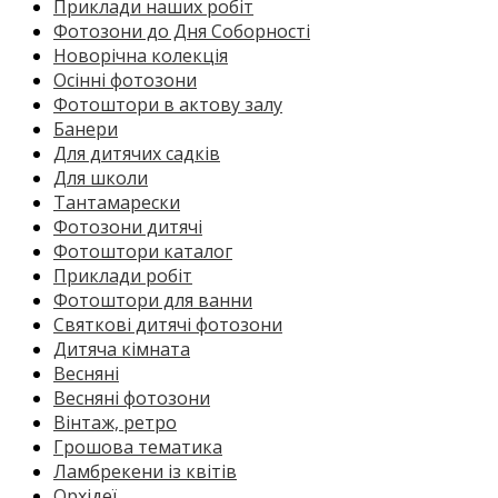
Приклади наших робіт
Фотозони до Дня Соборності
Новорічна колекція
Осінні фотозони
Фотоштори в актову залу
Банери
Для дитячих садків
Для школи
Тантамарески
Фотозони дитячі
Фотоштори каталог
Приклади робіт
Фотоштори для ванни
Святкові дитячі фотозони
Дитяча кімната
Весняні
Весняні фотозони
Вінтаж, ретро
Грошова тематика
Ламбрекени із квітів
Орхідеї