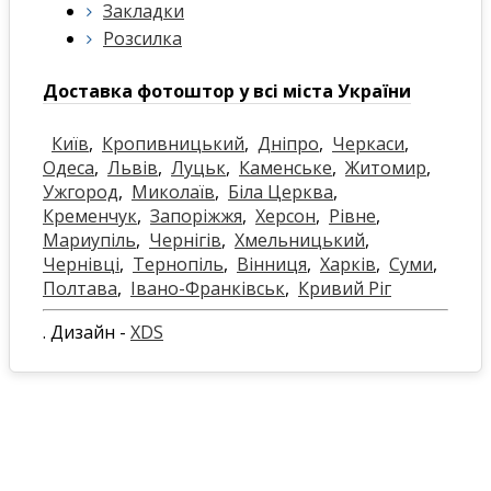
Закладки
Розсилка
Доставка фотоштор у всі міста України
Київ
,
Кропивницький
,
Дніпро
,
Черкаси
,
Одеса
,
Львів
,
Луцьк
,
Каменське
,
Житомир
,
Ужгород
,
Миколаїв
,
Біла Церква
,
Кременчук
,
Запоріжжя
,
Херсон
,
Рівне
,
Мариупіль
,
Чернігів
,
Хмельницький
,
Чернівці
,
Тернопіль
,
Вінниця
,
Харків
,
Суми
,
Полтава
,
Івано-Франківськ
,
Кривий Ріг
. Дизайн -
XDS