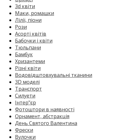
3d квіти
Маки, ромашки
Лілії, піони
Рози
Асорті квітів
Бабочки і квіти
Тюльпани
Бамбук
Хризантеми
Різні квіти
Водовідштовхувальні тканини
3D моделі
Транспорт
Силуети
Інтер"єр
Фотоштори в наявності
Орнамент, абстракція
День Святого Валентина
Фрески
Вулочки