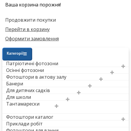
Ваша корзина порожня!
Продовжити покупки
Перейти в корзину
Оформити замовлення
Категорії
Патріотичні фотозони
Осінні фотозони
Фотоштори в актову залу
Банери
Для дитячих садків
Для школи
Тантамарески
Фотоштори каталог
Приклади робіт
Фотоштори для ванни