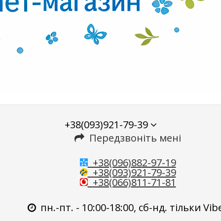
+38(093)921-79-39
Передзвоніть мені
+38(096)882-97-19
+38(093)921-79-39
+38(066)811-71-81
пн.-пт. - 10:00-18:00, сб-нд. тільки Vib