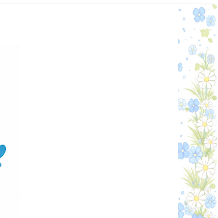
Графік работи
Особистий кабінет