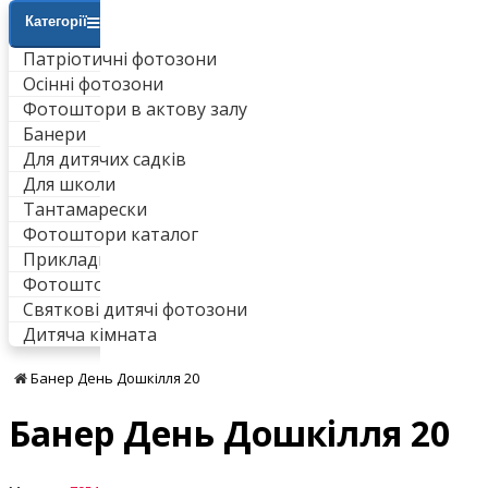
Категорії
Патріотичні фотозони
Осінні фотозони
Фотоштори в актову залу
Банери
Для дитячих садків
Для школи
Тантамарески
Фотоштори каталог
Приклади робіт
Фотоштори для ванни
Святкові дитячі фотозони
Дитяча кімната
Банер День Дошкілля 20
Банер День Дошкілля 20