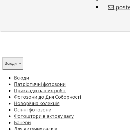
poste
Всюди
Всюди
Патріотичні фотозони
Приклади наших робіт
Фотозони до Дня Соборності
Новорічна колекція
Осінні фотозони
Фотоштори в актову залу
Банери
Для дитячих садків