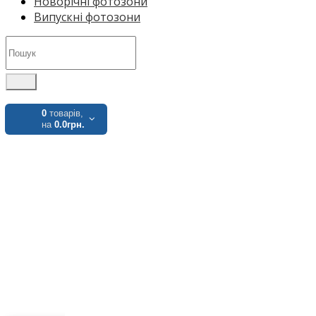
Новорічні фотозони
Випускні фотозони
0
товарів,
на
0.0грн.