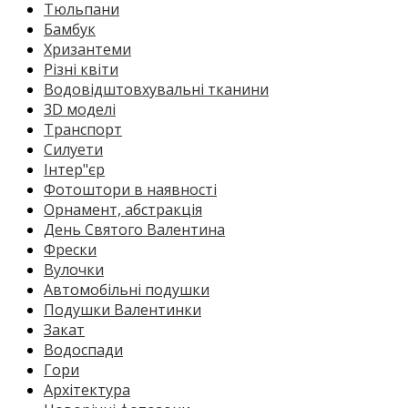
Тюльпани
Бамбук
Хризантеми
Різні квіти
Водовідштовхувальні тканини
3D моделі
Транспорт
Силуети
Інтер"єр
Фотоштори в наявності
Орнамент, абстракція
День Святого Валентина
Фрески
Вулочки
Автомобільні подушки
Подушки Валентинки
Закат
Водоспади
Гори
Архітектура