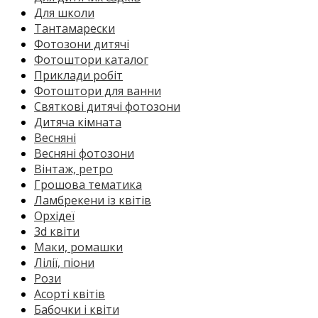
Для школи
Тантамарески
Фотозони дитячі
Фотоштори каталог
Приклади робіт
Фотоштори для ванни
Святкові дитячі фотозони
Дитяча кімната
Весняні
Весняні фотозони
Вінтаж, ретро
Грошова тематика
Ламбрекени із квітів
Орхідеї
3d квіти
Маки, ромашки
Лілії, піони
Рози
Асорті квітів
Бабочки і квіти