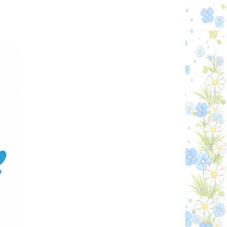
Графік работи
Особистий кабінет