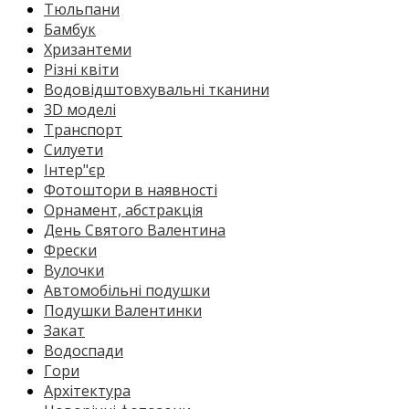
Тюльпани
Бамбук
Хризантеми
Різні квіти
Водовідштовхувальні тканини
3D моделі
Транспорт
Силуети
Інтер"єр
Фотоштори в наявності
Орнамент, абстракція
День Святого Валентина
Фрески
Вулочки
Автомобільні подушки
Подушки Валентинки
Закат
Водоспади
Гори
Архітектура