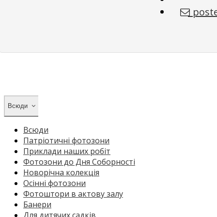
poste
Всюди
Всюди
Патріотичні фотозони
Приклади наших робіт
Фотозони до Дня Соборності
Новорічна колекція
Осінні фотозони
Фотоштори в актову залу
Банери
Для дитячих садків