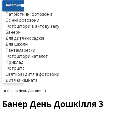
Категорії
Патріотичні фотозони
Осінні фотозони
Фотоштори в актову залу
Банери
Для дитячих садків
Для школи
Тантамарески
Фотоштори каталог
Приклади робіт
Фотоштори для ванни
Святкові дитячі фотозони
Дитяча кімната
Банер День Дошкілля 3
Банер День Дошкілля 3