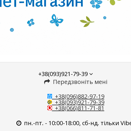
+38(093)921-79-39
Передзвоніть мені
+38(096)882-97-19
+38(093)921-79-39
+38(066)811-71-81
пн.-пт. - 10:00-18:00, сб-нд. тільки Vib