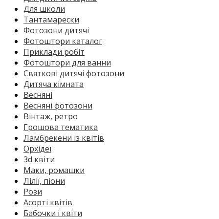
Для школи
Тантамарески
Фотозони дитячі
Фотоштори каталог
Приклади робіт
Фотоштори для ванни
Святкові дитячі фотозони
Дитяча кімната
Весняні
Весняні фотозони
Вінтаж, ретро
Грошова тематика
Ламбрекени із квітів
Орхідеї
3d квіти
Маки, ромашки
Лілії, піони
Рози
Асорті квітів
Бабочки і квіти