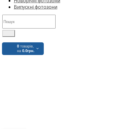
Новорічні фотозони
Випускні фотозони
0
товарів,
на
0.0грн.