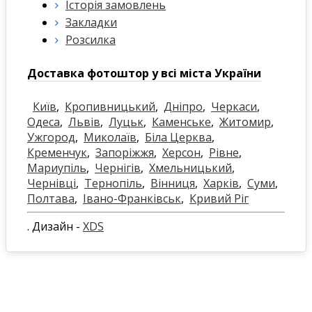
Історія замовлень
Закладки
Розсилка
Доставка фотоштор у всі міста України
Київ
,
Кропивницький
,
Дніпро
,
Черкаси
,
Одеса
,
Львів
,
Луцьк
,
Каменське
,
Житомир
,
Ужгород
,
Миколаїв
,
Біла Церква
,
Кременчук
,
Запоріжжя
,
Херсон
,
Рівне
,
Мариупіль
,
Чернігів
,
Хмельницький
,
Чернівці
,
Тернопіль
,
Вінниця
,
Харків
,
Суми
,
Полтава
,
Івано-Франківськ
,
Кривий Ріг
. Дизайн -
XDS