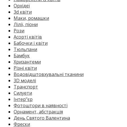
Орхідеї
3d квіти
Маки, ромашки
Лілії, піони
Рози
Асорті квітів
Бабочки і квіти
Тюльпани
Бамбук
Хризантеми
Різні квіти
Водовідштовхувальні тканини
3D моделі
Транспорт
Силуети
Інтер"єр
Фотоштори в наявності
Орнамент, абстракція
День Святого Валентина
Фрески