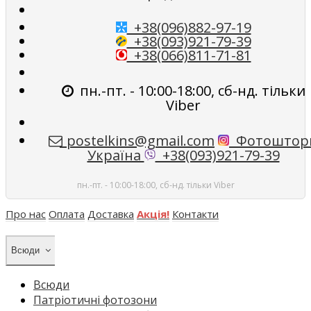
+38(096)882-97-19
+38(093)921-79-39
+38(066)811-71-81
пн.-пт. - 10:00-18:00, сб-нд. тільки
Viber
postelkins@gmail.com
Фотоштор
Україна
+38(093)921-79-39
пн.-пт. - 10:00-18:00, сб-нд. тільки Viber
Про нас
Оплата
Доставка
Акція!
Контакти
Всюди
Всюди
Патріотичні фотозони