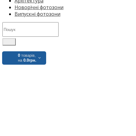
Архітектура
Новорічні фотозони
Випускні фотозони
0
товарів,
на
0.0грн.