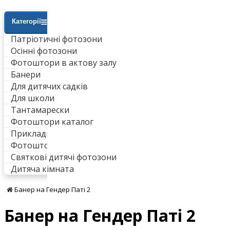
Категорії
Патріотичні фотозони
Осінні фотозони
Фотоштори в актову залу
Банери
Для дитячих садків
Для школи
Тантамарески
Фотоштори каталог
Приклади робіт
Фотоштори для ванни
Святкові дитячі фотозони
Дитяча кімната
Банер на Гендер Паті 2
Банер на Гендер Паті 2