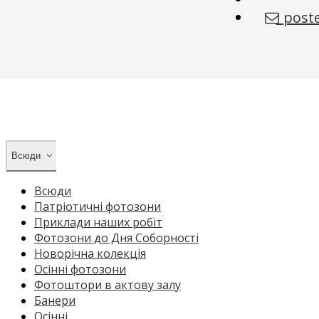
poste
Всюди
Всюди
Патріотичні фотозони
Приклади наших робіт
Фотозони до Дня Соборності
Новорічна колекція
Осінні фотозони
Фотоштори в актову залу
Банери
Осінні