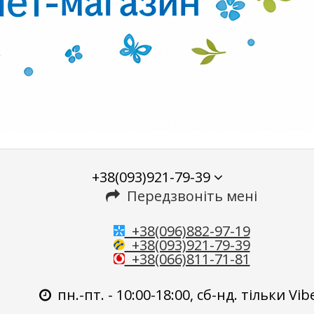
+38(093)921-79-39
Передзвоніть мені
+38(096)882-97-19
+38(093)921-79-39
+38(066)811-71-81
пн.-пт. - 10:00-18:00, сб-нд. тільки Vib