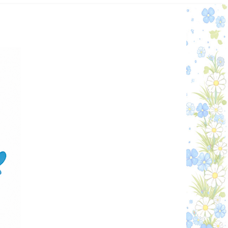
Графік работи
Особистий кабінет