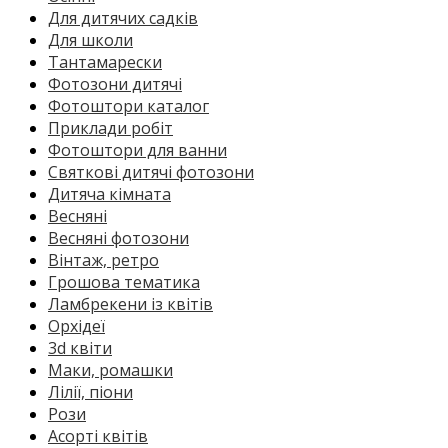
Для дитячих садків
Для школи
Тантамарески
Фотозони дитячі
Фотоштори каталог
Приклади робіт
Фотоштори для ванни
Святкові дитячі фотозони
Дитяча кімната
Весняні
Весняні фотозони
Вінтаж, ретро
Грошова тематика
Ламбрекени із квітів
Орхідеї
3d квіти
Маки, ромашки
Лілії, піони
Рози
Асорті квітів