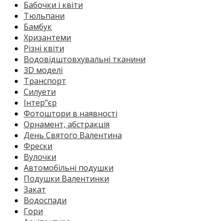
Бабочки і квіти
Тюльпани
Бамбук
Хризантеми
Різні квіти
Водовідштовхувальні тканини
3D моделі
Транспорт
Силуети
Інтер"єр
Фотоштори в наявності
Орнамент, абстракція
День Святого Валентина
Фрески
Вулочки
Автомобільні подушки
Подушки Валентинки
Закат
Водоспади
Гори