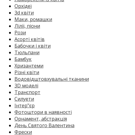
Орхідеї
3d квіти
Маки, ромашки
Лілії, піони
Рози
Асорті квітів
Бабочки і квіти
Тюльпани
Бамбук
Хризантеми
Різні квіти
Водовідштовхувальні тканини
3D моделі
Транспорт
Силуети
Інтер"єр
Фотоштори в наявності
Орнамент, абстракція
День Святого Валентина
Фрески