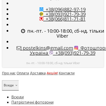
+38(096)882-97-19
+38(093)921-79-39
+38(066)811-71-81
пн.-пт. - 10:00-18:00, сб-нд. тільки
Viber
postelkins@gmail.com
Фотоштор
Україна
+38(093)921-79-39
пн.-пт. - 10:00-18:00, сб-нд. тільки Viber
Про нас
Оплата
Доставка
Акція!
Контакти
Всюди
Всюди
Патріотичні фотозони