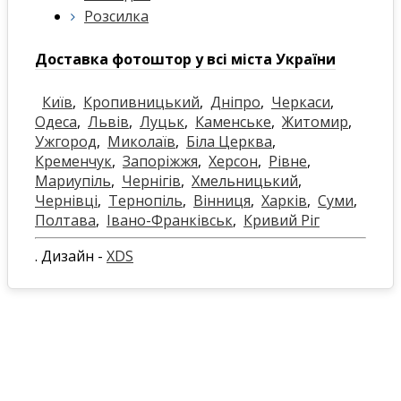
Розсилка
Доставка фотоштор у всі міста України
Київ
,
Кропивницький
,
Дніпро
,
Черкаси
,
Одеса
,
Львів
,
Луцьк
,
Каменське
,
Житомир
,
Ужгород
,
Миколаїв
,
Біла Церква
,
Кременчук
,
Запоріжжя
,
Херсон
,
Рівне
,
Мариупіль
,
Чернігів
,
Хмельницький
,
Чернівці
,
Тернопіль
,
Вінниця
,
Харків
,
Суми
,
Полтава
,
Івано-Франківськ
,
Кривий Ріг
. Дизайн -
XDS