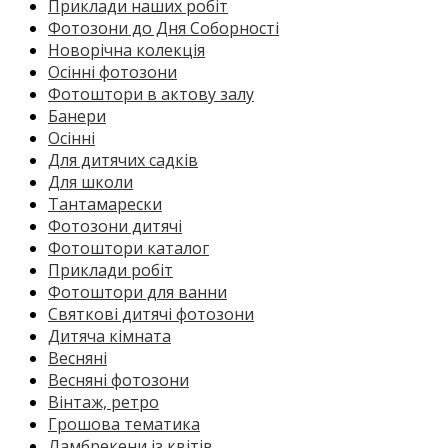
Приклади наших робіт
Фотозони до Дня Соборності
Новорічна колекція
Осінні фотозони
Фотоштори в актову залу
Банери
Осінні
Для дитячих садків
Для школи
Тантамарески
Фотозони дитячі
Фотоштори каталог
Приклади робіт
Фотоштори для ванни
Святкові дитячі фотозони
Дитяча кімната
Весняні
Весняні фотозони
Вінтаж, ретро
Грошова тематика
Ламбрекени із квітів