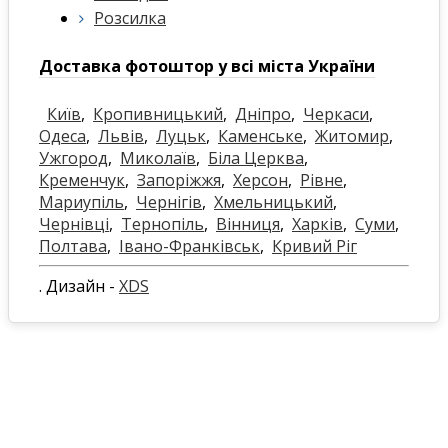
Розсилка
Доставка фотоштор у всі міста України
Київ
,
Кропивницький
,
Дніпро
,
Черкаси
,
Одеса
,
Львів
,
Луцьк
,
Каменське
,
Житомир
,
Ужгород
,
Миколаїв
,
Біла Церква
,
Кременчук
,
Запоріжжя
,
Херсон
,
Рівне
,
Мариупіль
,
Чернігів
,
Хмельницький
,
Чернівці
,
Тернопіль
,
Вінниця
,
Харків
,
Суми
,
Полтава
,
Івано-Франківськ
,
Кривий Ріг
. Дизайн -
XDS