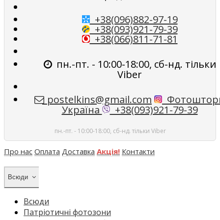
+38(096)882-97-19
+38(093)921-79-39
+38(066)811-71-81
пн.-пт. - 10:00-18:00, сб-нд. тільки
Viber
postelkins@gmail.com
Фотоштор
Україна
+38(093)921-79-39
пн.-пт. - 10:00-18:00, сб-нд. тільки Viber
Про нас
Оплата
Доставка
Акція!
Контакти
Всюди
Всюди
Патріотичні фотозони