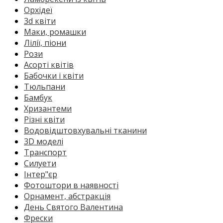
Орхідеї
3d квіти
Маки, ромашки
Лілії, піони
Рози
Асорті квітів
Бабочки і квіти
Тюльпани
Бамбук
Хризантеми
Різні квіти
Водовідштовхувальні тканини
3D моделі
Транспорт
Силуети
Інтер"єр
Фотоштори в наявності
Орнамент, абстракція
День Святого Валентина
Фрески