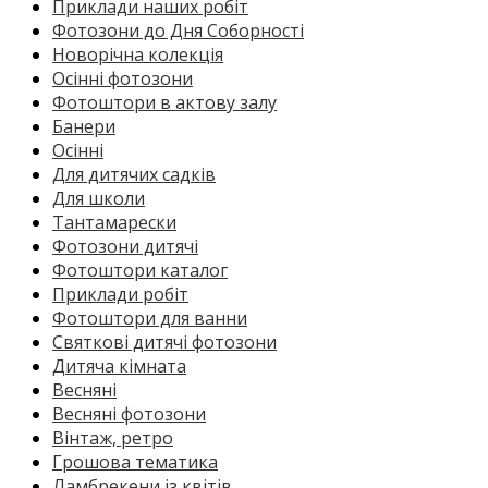
Приклади наших робіт
Фотозони до Дня Соборності
Новорічна колекція
Осінні фотозони
Фотоштори в актову залу
Банери
Осінні
Для дитячих садків
Для школи
Тантамарески
Фотозони дитячі
Фотоштори каталог
Приклади робіт
Фотоштори для ванни
Святкові дитячі фотозони
Дитяча кімната
Весняні
Весняні фотозони
Вінтаж, ретро
Грошова тематика
Ламбрекени із квітів