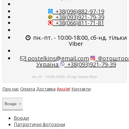
+38(096)882-97-19
+38(093)921-79-39
+38(066)811-71-81
пн.-пт. - 10:00-18:00, сб-нд. тільки
Viber
postelkins@gmail.com
Фотоштор
Україна
+38(093)921-79-39
пн.-пт. - 10:00-18:00, сб-нд. тільки Viber
Про нас
Оплата
Доставка
Акція!
Контакти
Всюди
Всюди
Патріотичні фотозони