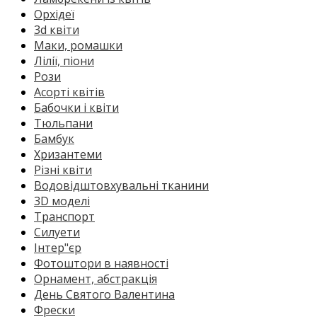
Орхідеї
3d квіти
Маки, ромашки
Лілії, піони
Рози
Асорті квітів
Бабочки і квіти
Тюльпани
Бамбук
Хризантеми
Різні квіти
Водовідштовхувальні тканини
3D моделі
Транспорт
Силуети
Інтер"єр
Фотоштори в наявності
Орнамент, абстракція
День Святого Валентина
Фрески