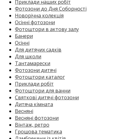
Приклади наших робіт
Фотозони до Дня Соборності
Новорічна колекція
Осінні фотозони
Фотоштори в актову залу
Банери
Осінні
Для дитячих садків
Для школи
Тантамарески
Фотозони дитячі
Фотоштори каталог
Приклади робіт
Фотоштори для ванни
Святкові дитячі фотозони
Дитяча кімната
Весняні
Весняні фотозони
Вінтаж, ретро
Грошова тематика
Ламбрекени із квітів