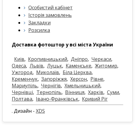
Особистий кабінет
Історія замовлень
Закладки
Розсилка
Доставка фотоштор у всі міста України
Київ
,
Кропивницький
,
Дніпро
,
Черкаси
,
Одеса
,
Львів
,
Луцьк
,
Каменське
,
Житомир
,
Ужгород
,
Миколаїв
,
Біла Церква
,
Кременчук
,
Запоріжжя
,
Херсон
,
Рівне
,
Мариупіль
,
Чернігів
,
Хмельницький
,
Чернівці
,
Тернопіль
,
Вінниця
,
Харків
,
Суми
,
Полтава
,
Івано-Франківськ
,
Кривий Ріг
. Дизайн -
XDS