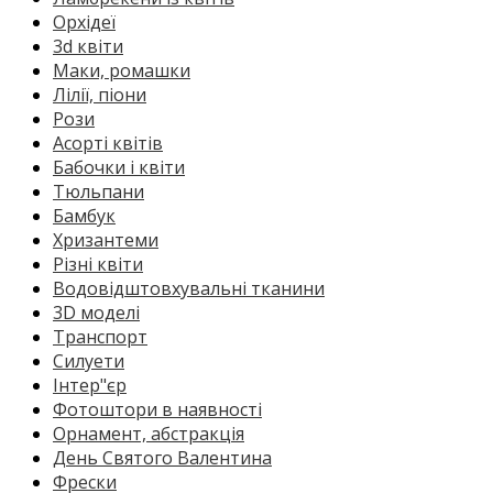
Орхідеї
3d квіти
Маки, ромашки
Лілії, піони
Рози
Асорті квітів
Бабочки і квіти
Тюльпани
Бамбук
Хризантеми
Різні квіти
Водовідштовхувальні тканини
3D моделі
Транспорт
Силуети
Інтер"єр
Фотоштори в наявності
Орнамент, абстракція
День Святого Валентина
Фрески