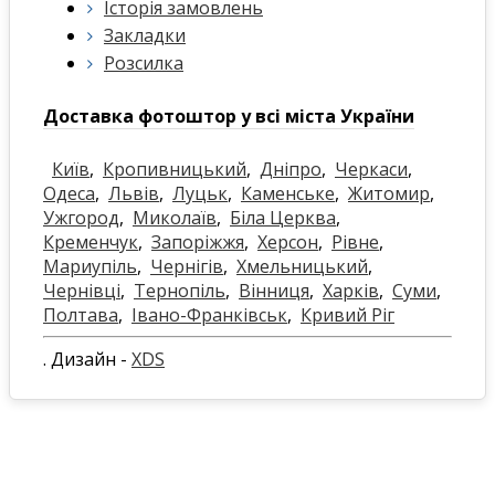
Історія замовлень
Закладки
Розсилка
Доставка фотоштор у всі міста України
Київ
,
Кропивницький
,
Дніпро
,
Черкаси
,
Одеса
,
Львів
,
Луцьк
,
Каменське
,
Житомир
,
Ужгород
,
Миколаїв
,
Біла Церква
,
Кременчук
,
Запоріжжя
,
Херсон
,
Рівне
,
Мариупіль
,
Чернігів
,
Хмельницький
,
Чернівці
,
Тернопіль
,
Вінниця
,
Харків
,
Суми
,
Полтава
,
Івано-Франківськ
,
Кривий Ріг
. Дизайн -
XDS