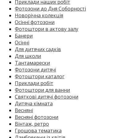
Приклади наших робіт
Фотозони до Дня Соборності
Новорічна колекція
Осінні фотозони
Фотоштори в актову залу
Банери
Осінні
Для дитячих садків
Для школи
Тантамарески
Фотозони дитячі
Фотоштори каталог
Приклади робіт
Фотоштори для ванни
Святкові дитячі фотозони
Дитяча кімната
Весняні
Весняні фотозони
Вінтаж, ретро
Грошова тематика
Ламбрекени із квітів