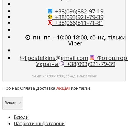
+38(096)882-97-19
+38(093)921-79-39
+38(066)811-71-81
пн.-пт. - 10:00-18:00, сб-нд. тільки
Viber
postelkins@gmail.com
Фотоштор
Україна
+38(093)921-79-39
пн.-пт. - 10:00-18:00, сб-нд. тільки Viber
Про нас
Оплата
Доставка
Акція!
Контакти
Всюди
Всюди
Патріотичні фотозони