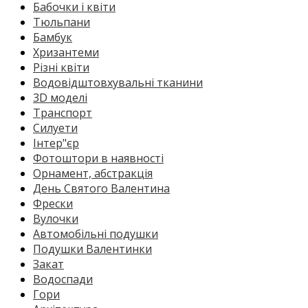
Бабочки і квіти
Тюльпани
Бамбук
Хризантеми
Різні квіти
Водовідштовхувальні тканини
3D моделі
Транспорт
Силуети
Інтер"єр
Фотоштори в наявності
Орнамент, абстракція
День Святого Валентина
Фрески
Вулочки
Автомобільні подушки
Подушки Валентинки
Закат
Водоспади
Гори