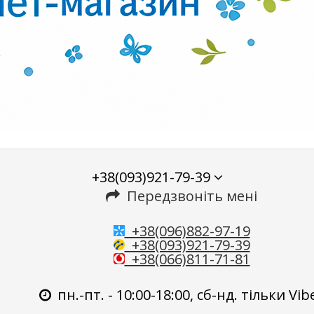
+38(093)921-79-39
Передзвоніть мені
+38(096)882-97-19
+38(093)921-79-39
+38(066)811-71-81
пн.-пт. - 10:00-18:00, сб-нд. тільки Vib