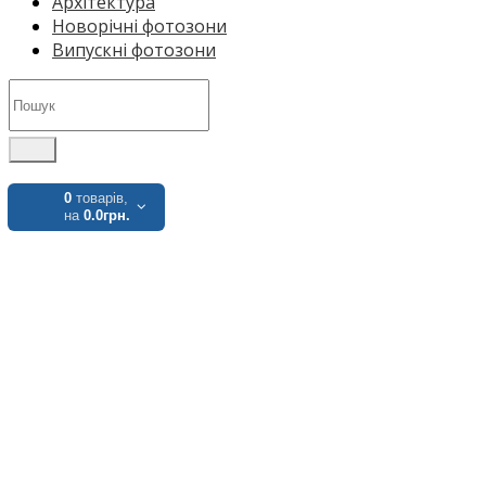
Архітектура
Новорічні фотозони
Випускні фотозони
0
товарів,
на
0.0грн.