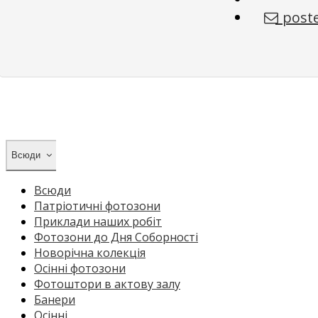
poste
Всюди
Всюди
Патріотичні фотозони
Приклади наших робіт
Фотозони до Дня Соборності
Новорічна колекція
Осінні фотозони
Фотоштори в актову залу
Банери
Осінні