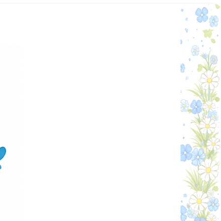
Графік работи
Особистий кабінет