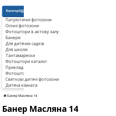
Категорії
Патріотичні фотозони
Осінні фотозони
Фотоштори в актову залу
Банери
Для дитячих садків
Для школи
Тантамарески
Фотоштори каталог
Приклади робіт
Фотоштори для ванни
Святкові дитячі фотозони
Дитяча кімната
Банер Масляна 14
Банер Масляна 14