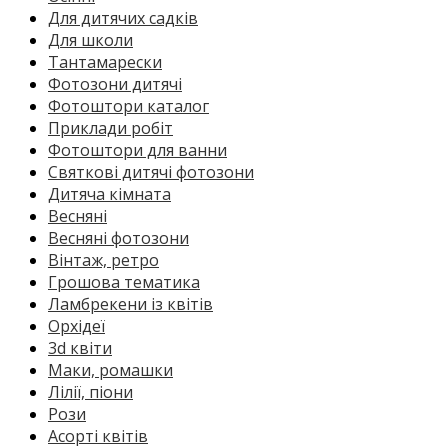
Для дитячих садків
Для школи
Тантамарески
Фотозони дитячі
Фотоштори каталог
Приклади робіт
Фотоштори для ванни
Святкові дитячі фотозони
Дитяча кімната
Весняні
Весняні фотозони
Вінтаж, ретро
Грошова тематика
Ламбрекени із квітів
Орхідеї
3d квіти
Маки, ромашки
Лілії, піони
Рози
Асорті квітів