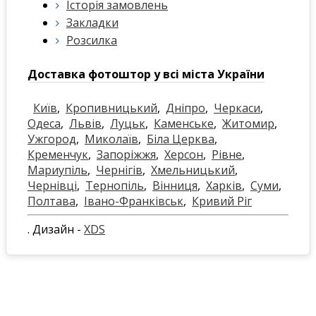
Історія замовлень
Закладки
Розсилка
Доставка фотоштор у всі міста України
Київ
,
Кропивницький
,
Дніпро
,
Черкаси
,
Одеса
,
Львів
,
Луцьк
,
Каменське
,
Житомир
,
Ужгород
,
Миколаїв
,
Біла Церква
,
Кременчук
,
Запоріжжя
,
Херсон
,
Рівне
,
Мариупіль
,
Чернігів
,
Хмельницький
,
Чернівці
,
Тернопіль
,
Вінниця
,
Харків
,
Суми
,
Полтава
,
Івано-Франківськ
,
Кривий Ріг
. Дизайн -
XDS