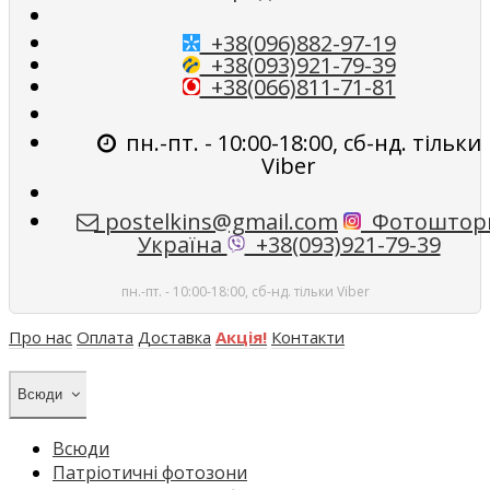
+38(096)882-97-19
+38(093)921-79-39
+38(066)811-71-81
пн.-пт. - 10:00-18:00, сб-нд. тільки
Viber
postelkins@gmail.com
Фотоштор
Україна
+38(093)921-79-39
пн.-пт. - 10:00-18:00, сб-нд. тільки Viber
Про нас
Оплата
Доставка
Акція!
Контакти
Всюди
Всюди
Патріотичні фотозони