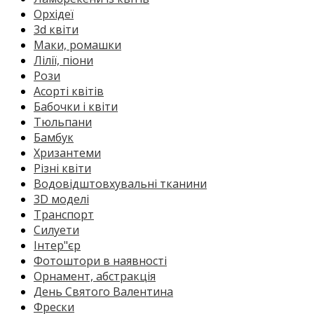
Орхідеї
3d квіти
Маки, ромашки
Лілії, піони
Рози
Асорті квітів
Бабочки і квіти
Тюльпани
Бамбук
Хризантеми
Різні квіти
Водовідштовхувальні тканини
3D моделі
Транспорт
Силуети
Інтер"єр
Фотоштори в наявності
Орнамент, абстракція
День Святого Валентина
Фрески