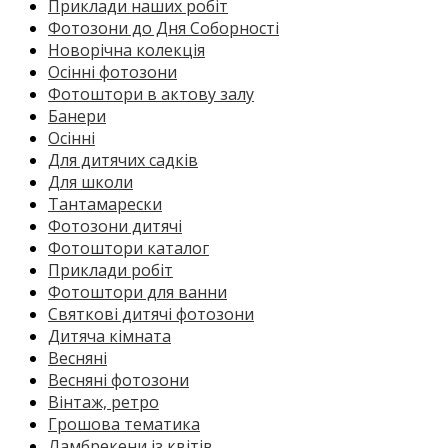
Приклади наших робіт
Фотозони до Дня Соборності
Новорічна колекція
Осінні фотозони
Фотоштори в актову залу
Банери
Осінні
Для дитячих садків
Для школи
Тантамарески
Фотозони дитячі
Фотоштори каталог
Приклади робіт
Фотоштори для ванни
Святкові дитячі фотозони
Дитяча кімната
Весняні
Весняні фотозони
Вінтаж, ретро
Грошова тематика
Ламбрекени із квітів