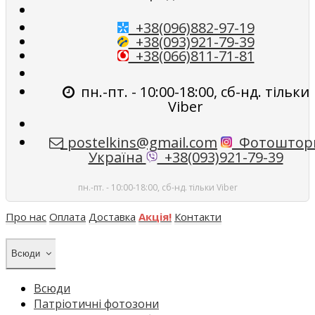
+38(096)882-97-19
+38(093)921-79-39
+38(066)811-71-81
пн.-пт. - 10:00-18:00, сб-нд. тільки
Viber
postelkins@gmail.com
Фотоштор
Україна
+38(093)921-79-39
пн.-пт. - 10:00-18:00, сб-нд. тільки Viber
Про нас
Оплата
Доставка
Акція!
Контакти
Всюди
Всюди
Патріотичні фотозони