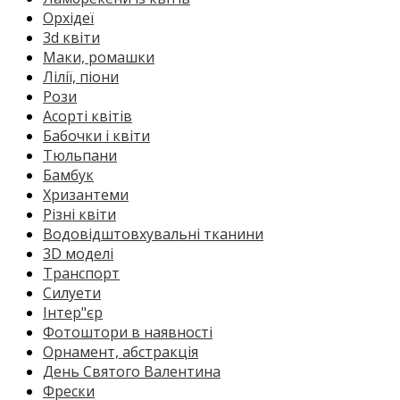
Орхідеї
3d квіти
Маки, ромашки
Лілії, піони
Рози
Асорті квітів
Бабочки і квіти
Тюльпани
Бамбук
Хризантеми
Різні квіти
Водовідштовхувальні тканини
3D моделі
Транспорт
Силуети
Інтер"єр
Фотоштори в наявності
Орнамент, абстракція
День Святого Валентина
Фрески