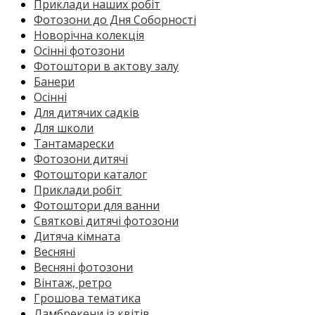
Приклади наших робіт
Фотозони до Дня Соборності
Новорічна колекція
Осінні фотозони
Фотоштори в актову залу
Банери
Осінні
Для дитячих садків
Для школи
Тантамарески
Фотозони дитячі
Фотоштори каталог
Приклади робіт
Фотоштори для ванни
Святкові дитячі фотозони
Дитяча кімната
Весняні
Весняні фотозони
Вінтаж, ретро
Грошова тематика
Ламбрекени із квітів