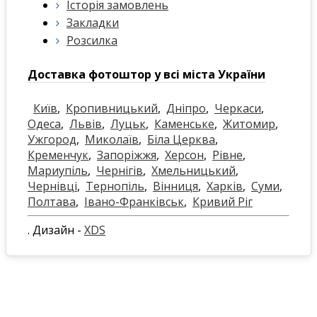
Історія замовлень
Закладки
Розсилка
Доставка фотоштор у всі міста України
Київ
,
Кропивницький
,
Дніпро
,
Черкаси
,
Одеса
,
Львів
,
Луцьк
,
Каменське
,
Житомир
,
Ужгород
,
Миколаїв
,
Біла Церква
,
Кременчук
,
Запоріжжя
,
Херсон
,
Рівне
,
Мариупіль
,
Чернігів
,
Хмельницький
,
Чернівці
,
Тернопіль
,
Вінниця
,
Харків
,
Суми
,
Полтава
,
Івано-Франківськ
,
Кривий Ріг
. Дизайн -
XDS