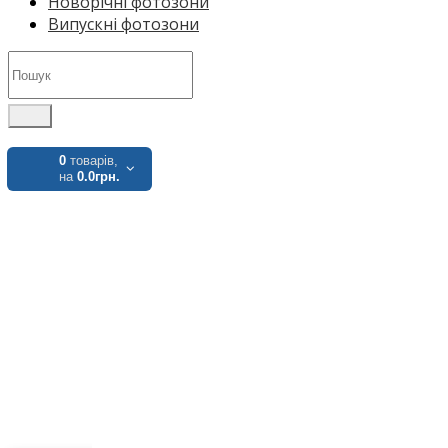
Новорічні фотозони
Випускні фотозони
0
товарів,
на
0.0грн.