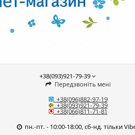
+38(093)921-79-39
Передзвоніть мені
+38(096)882-97-19
+38(093)921-79-39
+38(066)811-71-81
пн.-пт. - 10:00-18:00, сб-нд. тільки Vib