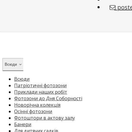
poste
Всюди
Всюди
Патріотичні фотозони
Приклади наших робіт
Фотозони до Дня Соборності
Новорічна колекція
Осінні фотозони
Фотоштори в актову залу
Банери
Для дитячих садків