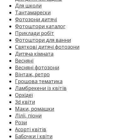
Для школи
Тантамарески
Фотозони дитячі
Фотоштори каталог
Приклади робіт
Фотоштори для ванни
Святкові дитячі фотозони
Дитяча кімната
Весняні
Весняні фотозони
Вінтаж, ретро
Грошова тематика
Ламбрекени із квітів
Орхідеї
3d квіти
Маки, ромашки
Лілії, піони
Рози
Асорті квітів
Бабочки і квіти