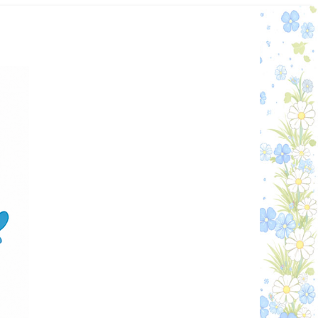
Графік работи
Особистий кабінет