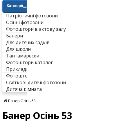
Категорії
Патріотичні фотозони
Осінні фотозони
Фотоштори в актову залу
Банери
Для дитячих садків
Для школи
Тантамарески
Фотоштори каталог
Приклади робіт
Фотоштори для ванни
Святкові дитячі фотозони
Дитяча кімната
Банер Осінь 53
Банер Осінь 53