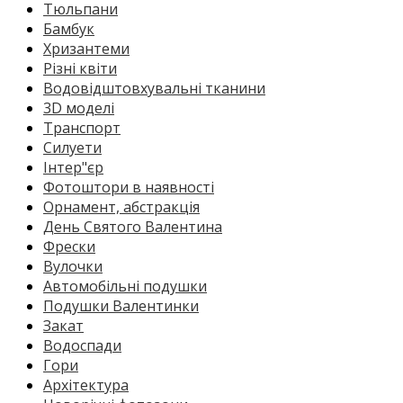
Тюльпани
Бамбук
Хризантеми
Різні квіти
Водовідштовхувальні тканини
3D моделі
Транспорт
Силуети
Інтер"єр
Фотоштори в наявності
Орнамент, абстракція
День Святого Валентина
Фрески
Вулочки
Автомобільні подушки
Подушки Валентинки
Закат
Водоспади
Гори
Архітектура