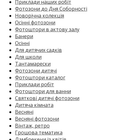
Приклади наших робіт
Фотозони до Дня Соборності
Новорічна колекція
Осінні фотозони
Фотоштори в актову залу
Банери
Осінні
Для дитячих садків
Для школи
Тантамарески
Фотозони дитячі
Фотоштори каталог
Приклади робіт
Фотоштори для ванни
Святкові дитячі фотозони
Дитяча кімната
Весняні
Весняні фотозони
Вінтаж, ретро
Грошова тематика
Ламбрекени із квітів