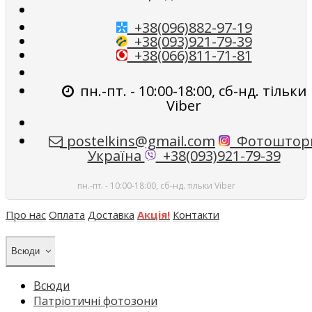
+38(096)882-97-19
+38(093)921-79-39
+38(066)811-71-81
пн.-пт. - 10:00-18:00, сб-нд. тільки
Viber
postelkins@gmail.com
Фотоштор
Україна
+38(093)921-79-39
пн.-пт. - 10:00-18:00, сб-нд. тільки Viber
Про нас
Оплата
Доставка
Акція!
Контакти
Всюди
Всюди
Патріотичні фотозони