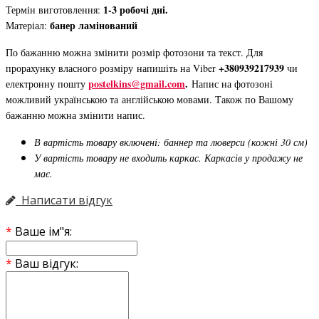
1-3 робочі дні.
Термін виготовлення:
банер ламінований
Матеріал:
По бажанню можна змінити розмір фотозони та текст. Для
+380939217939
прорахунку власного розміру напишіть на Viber
чи
postelkins@gmail.com
.
електронну пошту
Напис на фотозоні
можливий українською та англійською мовами. Також по Вашому
бажанню можна змінити напис.
В вартість товару включені: баннер та люверси (кожні 30 см)
У вартість товару не входить каркас. Каркасів у продажу не
має.
Написати відгук
Ваше ім"я:
Ваш відгук: