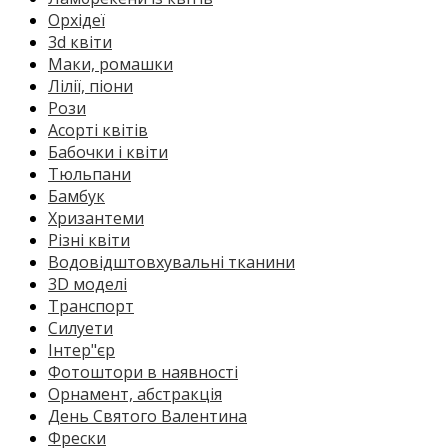
Орхідеї
3d квіти
Маки, ромашки
Лілії, піони
Рози
Асорті квітів
Бабочки і квіти
Тюльпани
Бамбук
Хризантеми
Різні квіти
Водовідштовхувальні тканини
3D моделі
Транспорт
Силуети
Інтер"єр
Фотоштори в наявності
Орнамент, абстракція
День Святого Валентина
Фрески