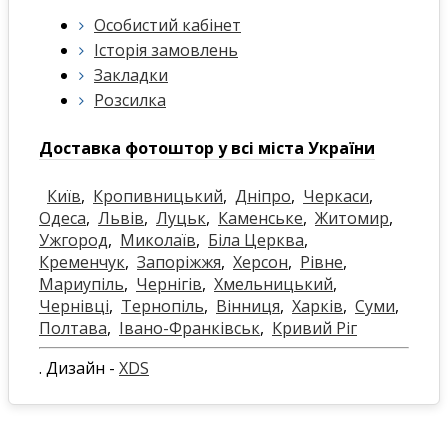
Особистий кабінет
Історія замовлень
Закладки
Розсилка
Доставка фотоштор у всі міста України
Київ
,
Кропивницький
,
Дніпро
,
Черкаси
,
Одеса
,
Львів
,
Луцьк
,
Каменське
,
Житомир
,
Ужгород
,
Миколаїв
,
Біла Церква
,
Кременчук
,
Запоріжжя
,
Херсон
,
Рівне
,
Мариупіль
,
Чернігів
,
Хмельницький
,
Чернівці
,
Тернопіль
,
Вінниця
,
Харків
,
Суми
,
Полтава
,
Івано-Франківськ
,
Кривий Ріг
. Дизайн -
XDS