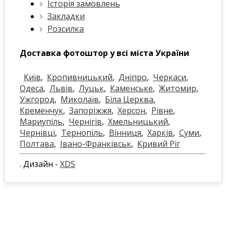
Історія замовлень
Закладки
Розсилка
Доставка фотоштор у всі міста України
Київ
,
Кропивницький
,
Дніпро
,
Черкаси
,
Одеса
,
Львів
,
Луцьк
,
Каменське
,
Житомир
,
Ужгород
,
Миколаїв
,
Біла Церква
,
Кременчук
,
Запоріжжя
,
Херсон
,
Рівне
,
Мариупіль
,
Чернігів
,
Хмельницький
,
Чернівці
,
Тернопіль
,
Вінниця
,
Харків
,
Суми
,
Полтава
,
Івано-Франківськ
,
Кривий Ріг
. Дизайн -
XDS