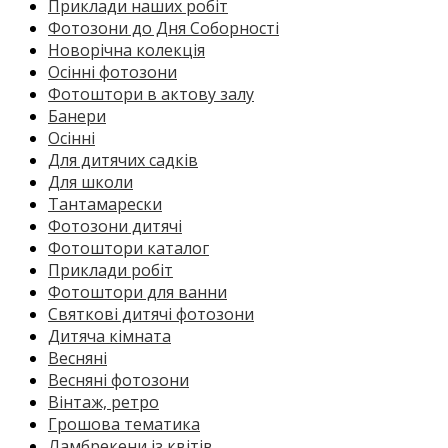
Приклади наших робіт
Фотозони до Дня Соборності
Новорічна колекція
Осінні фотозони
Фотоштори в актову залу
Банери
Осінні
Для дитячих садків
Для школи
Тантамарески
Фотозони дитячі
Фотоштори каталог
Приклади робіт
Фотоштори для ванни
Святкові дитячі фотозони
Дитяча кімната
Весняні
Весняні фотозони
Вінтаж, ретро
Грошова тематика
Ламбрекени із квітів