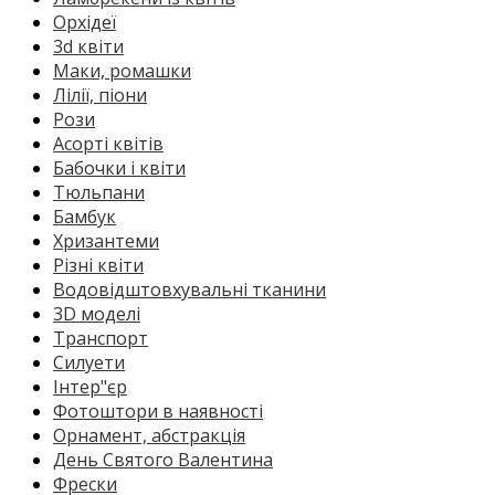
Орхідеї
3d квіти
Маки, ромашки
Лілії, піони
Рози
Асорті квітів
Бабочки і квіти
Тюльпани
Бамбук
Хризантеми
Різні квіти
Водовідштовхувальні тканини
3D моделі
Транспорт
Силуети
Інтер"єр
Фотоштори в наявності
Орнамент, абстракція
День Святого Валентина
Фрески