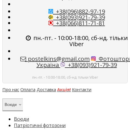
+38(096)882-97-19
+38(093)921-79-39
+38(066)811-71-81
пн.-пт. - 10:00-18:00, сб-нд. тільки
Viber
postelkins@gmail.com
Фотоштор
Україна
+38(093)921-79-39
пн.-пт. - 10:00-18:00, сб-нд. тільки Viber
Про нас
Оплата
Доставка
Акція!
Контакти
Всюди
Всюди
Патріотичні фотозони