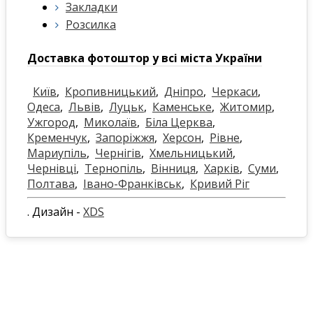
Закладки
Розсилка
Доставка фотоштор у всі міста України
Київ
,
Кропивницький
,
Дніпро
,
Черкаси
,
Одеса
,
Львів
,
Луцьк
,
Каменське
,
Житомир
,
Ужгород
,
Миколаїв
,
Біла Церква
,
Кременчук
,
Запоріжжя
,
Херсон
,
Рівне
,
Мариупіль
,
Чернігів
,
Хмельницький
,
Чернівці
,
Тернопіль
,
Вінниця
,
Харків
,
Суми
,
Полтава
,
Івано-Франківськ
,
Кривий Ріг
. Дизайн -
XDS