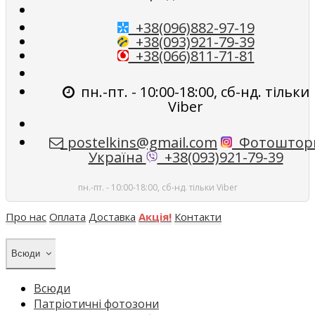
+38(096)882-97-19
+38(093)921-79-39
+38(066)811-71-81
пн.-пт. - 10:00-18:00, сб-нд. тільки
Viber
postelkins@gmail.com
Фотоштор
Україна
+38(093)921-79-39
пн.-пт. - 10:00-18:00, сб-нд. тільки Viber
Про нас
Оплата
Доставка
Акція!
Контакти
Всюди
Всюди
Патріотичні фотозони