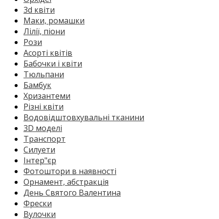
3d квіти
Маки, ромашки
Лілії, піони
Рози
Асорті квітів
Бабочки і квіти
Тюльпани
Бамбук
Хризантеми
Різні квіти
Водовідштовхувальні тканини
3D моделі
Транспорт
Силуети
Інтер"єр
Фотоштори в наявності
Орнамент, абстракція
День Святого Валентина
Фрески
Вулочки