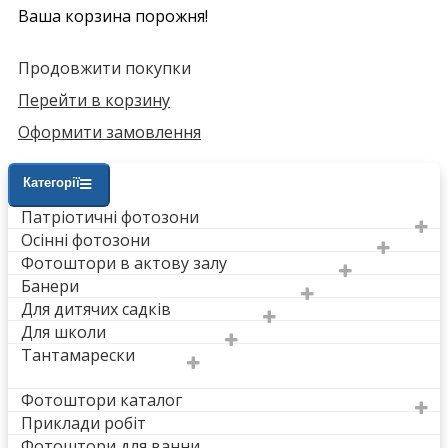
Ваша корзина порожня!
Продовжити покупки
Перейти в корзину
Оформити замовлення
Категорії
Патріотичні фотозони
Осінні фотозони
Фотоштори в актову залу
Банери
Для дитячих садків
Для школи
Тантамарески
Фотоштори каталог
Приклади робіт
Фотоштори для ванни