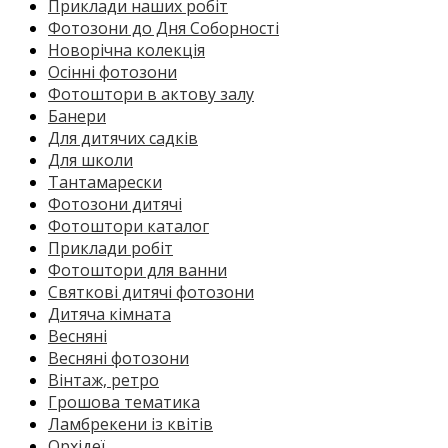
Приклади наших робіт
Фотозони до Дня Соборності
Новорічна колекція
Осінні фотозони
Фотоштори в актову залу
Банери
Для дитячих садків
Для школи
Тантамарески
Фотозони дитячі
Фотоштори каталог
Приклади робіт
Фотоштори для ванни
Святкові дитячі фотозони
Дитяча кімната
Весняні
Весняні фотозони
Вінтаж, ретро
Грошова тематика
Ламбрекени із квітів
Орхідеї