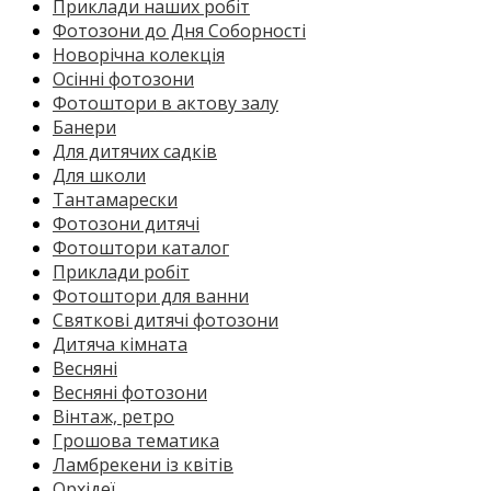
Приклади наших робіт
Фотозони до Дня Соборності
Новорічна колекція
Осінні фотозони
Фотоштори в актову залу
Банери
Для дитячих садків
Для школи
Тантамарески
Фотозони дитячі
Фотоштори каталог
Приклади робіт
Фотоштори для ванни
Святкові дитячі фотозони
Дитяча кімната
Весняні
Весняні фотозони
Вінтаж, ретро
Грошова тематика
Ламбрекени із квітів
Орхідеї