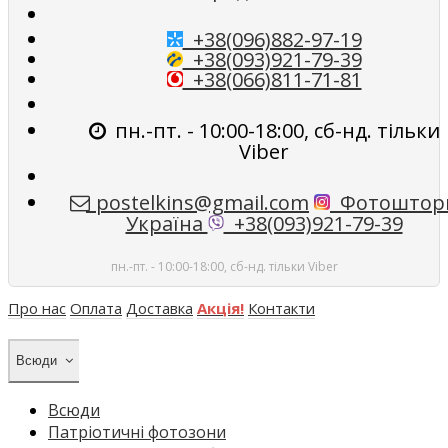
+38(096)882-97-19
+38(093)921-79-39
+38(066)811-71-81
пн.-пт. - 10:00-18:00, сб-нд. тільки
Viber
postelkins@gmail.com
Фотоштор
Україна
+38(093)921-79-39
пн.-пт. - 10:00-18:00, сб-нд. тільки Viber
Про нас
Оплата
Доставка
Акція!
Контакти
Всюди
Всюди
Патріотичні фотозони