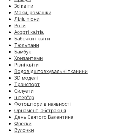
3d квіти
Маки, ромашки
Лілії, піони
Рози
Асорті квітів
Бабочки і квіти
Тюльпани
Бамбук
Хризантеми
Різні квіти
Водовідштовхувальні тканини
3D моделі
Транспорт
Силуети
Інтер"єр
Фотоштори в наявності
Орнамент, абстракція
День Святого Валентина
Фрески
Вулочки