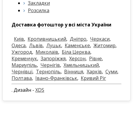
Закладки
Розсилка
Доставка фотоштор у всі міста України
Київ
,
Кропивницький
,
Дніпро
,
Черкаси
,
Одеса
,
Львів
,
Луцьк
,
Каменське
,
Житомир
,
Ужгород
,
Миколаїв
,
Біла Церква
,
Кременчук
,
Запоріжжя
,
Херсон
,
Рівне
,
Мариупіль
,
Чернігів
,
Хмельницький
,
Чернівці
,
Тернопіль
,
Вінниця
,
Харків
,
Суми
,
Полтава
,
Івано-Франківськ
,
Кривий Ріг
. Дизайн -
XDS