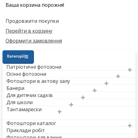
Ваша корзина порожня!
Продовжити покупки
Перейти в корзину
Оформити замовлення
Категорії
Патріотичні фотозони
Осінні фотозони
Фотоштори в актову залу
Банери
Для дитячих садків
Для школи
Тантамарески
Фотоштори каталог
Приклади робіт
Фотоштори для ванни