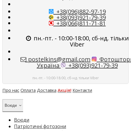
+38(096)882-97-19
+38(093)921-79-39
+38(066)811-71-81
пн.-пт. - 10:00-18:00, сб-нд. тільки
Viber
postelkins@gmail.com
Фотоштор
Україна
+38(093)921-79-39
пн.-пт. - 10:00-18:00, сб-нд. тільки Viber
Про нас
Оплата
Доставка
Акція!
Контакти
Всюди
Всюди
Патріотичні фотозони