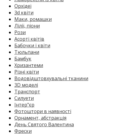
Орхідеї
3d квіти
Маки, ромашки
Лілії, піони
Рози
Асорті квітів
Бабочки і квіти
Тюльпани
Бамбук
Хризантеми
Різні квіти
Водовідштовхувальні тканини
3D моделі
Транспорт
Силуети
Інтер"єр
Фотоштори в наявності
Орнамент, абстракція
День Святого Валентина
Фрески