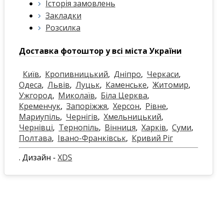
Історія замовлень
Закладки
Розсилка
Доставка фотоштор у всі міста України
Київ
,
Кропивницький
,
Дніпро
,
Черкаси
,
Одеса
,
Львів
,
Луцьк
,
Каменське
,
Житомир
,
Ужгород
,
Миколаїв
,
Біла Церква
,
Кременчук
,
Запоріжжя
,
Херсон
,
Рівне
,
Мариупіль
,
Чернігів
,
Хмельницький
,
Чернівці
,
Тернопіль
,
Вінниця
,
Харків
,
Суми
,
Полтава
,
Івано-Франківськ
,
Кривий Ріг
. Дизайн -
XDS