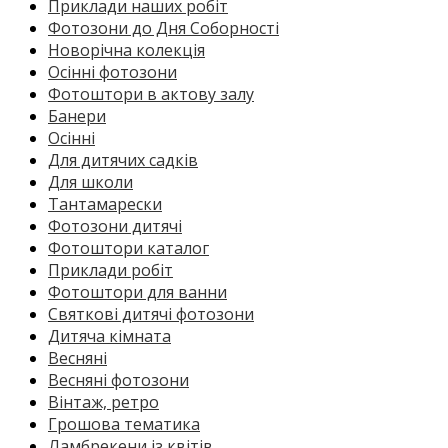
Приклади наших робіт
Фотозони до Дня Соборності
Новорічна колекція
Осінні фотозони
Фотоштори в актову залу
Банери
Осінні
Для дитячих садків
Для школи
Тантамарески
Фотозони дитячі
Фотоштори каталог
Приклади робіт
Фотоштори для ванни
Святкові дитячі фотозони
Дитяча кімната
Весняні
Весняні фотозони
Вінтаж, ретро
Грошова тематика
Ламбрекени із квітів