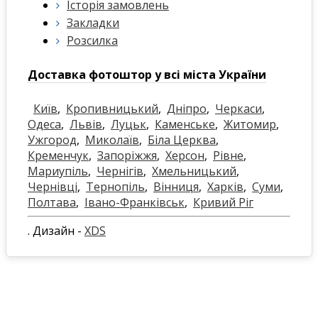
Історія замовлень
Закладки
Розсилка
Доставка фотоштор у всі міста України
Київ
,
Кропивницький
,
Дніпро
,
Черкаси
,
Одеса
,
Львів
,
Луцьк
,
Каменське
,
Житомир
,
Ужгород
,
Миколаїв
,
Біла Церква
,
Кременчук
,
Запоріжжя
,
Херсон
,
Рівне
,
Мариупіль
,
Чернігів
,
Хмельницький
,
Чернівці
,
Тернопіль
,
Вінниця
,
Харків
,
Суми
,
Полтава
,
Івано-Франківськ
,
Кривий Ріг
. Дизайн -
XDS