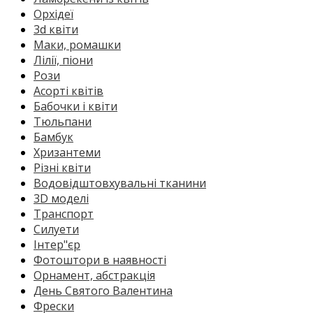
Орхідеї
3d квіти
Маки, ромашки
Лілії, піони
Рози
Асорті квітів
Бабочки і квіти
Тюльпани
Бамбук
Хризантеми
Різні квіти
Водовідштовхувальні тканини
3D моделі
Транспорт
Силуети
Інтер"єр
Фотоштори в наявності
Орнамент, абстракція
День Святого Валентина
Фрески