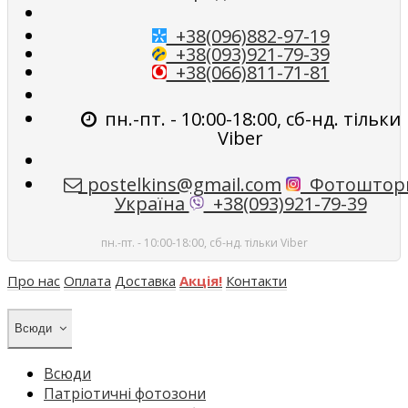
+38(096)882-97-19
+38(093)921-79-39
+38(066)811-71-81
пн.-пт. - 10:00-18:00, сб-нд. тільки
Viber
postelkins@gmail.com
Фотоштор
Україна
+38(093)921-79-39
пн.-пт. - 10:00-18:00, сб-нд. тільки Viber
Про нас
Оплата
Доставка
Акція!
Контакти
Всюди
Всюди
Патріотичні фотозони