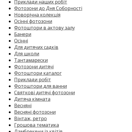
Приклади наших робіт
Фотозони до Дня Соборності
Новорічна колекція
Осінні фотозони
Фотоштори в актову залу
Банери
Осінні
Для дитячих садків
Для школи
Тантамарески
Фотозони дитячі
Фотоштори каталог
Приклади робіт
Фотоштори для ванни
Святкові дитячі фотозони
Дитяча кімната
Весняні
Весняні фотозони
Вінтаж, ретро
Грошова тематика
Ламбрекени із квітів