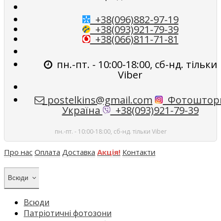
+38(096)882-97-19
+38(093)921-79-39
+38(066)811-71-81
пн.-пт. - 10:00-18:00, сб-нд. тільки
Viber
postelkins@gmail.com
Фотоштор
Україна
+38(093)921-79-39
пн.-пт. - 10:00-18:00, сб-нд. тільки Viber
Про нас
Оплата
Доставка
Акція!
Контакти
Всюди
Всюди
Патріотичні фотозони