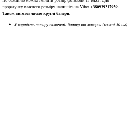
По бажанню можна змінити розмір фотозони та текст. Для
+380939217939.
прорахунку власного розміру напишіть на Viber
Також виготовляємо круглі банери.
У вартість товару включені: баннер та люверси (кожні 30 см)
патріотичний банер, патріотичний банер Україна, банер Україна, український банер,
банер у патріотичному стилі, банер з прапором України, банер з гербом України, банер
Слава Україні, банер Героям слава, банер Все буде Україна, банер Разом до перемоги,
банер Віримо в ЗСУ, банер Дякуємо ЗСУ, банер З Україною в серці, банер Україна понад
усе, банер Незламна Україна, банер Моя Україна, банер Єдина Україна, банер Україна
переможе, банер Слава нації, банер Козацькому роду нема переводу, банер Люблю
Україну, банер Україна починається з тебе, банер Україна починається зі знань, банер
День Незалежності України, банер День Конституції України, банер День Соборності
України, банер День Державного Прапора, банер до державних свят, фотозона Україна,
патріотична фотозона, фотозона в українському стилі, фотозона з прапором України,
фотозона до Дня Незалежності, фотозона до Дня Конституції, фотозона до Дня
Соборності, банер для школи Україна, банер для дитячого садка Україна, патріотичний
фон, український фон для фотозони, банер з соняшниками, банер з калиною, банер з
лелеками, банер з маками, банер у жовто-блакитних кольорах, банер у стилі
Петриківського розпису, банер вишиванка, український орнамент банер, фотобанер