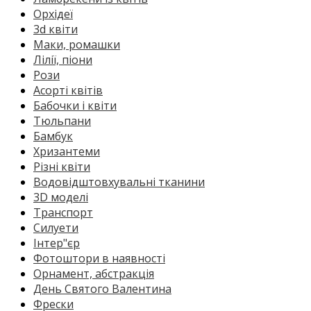
Орхідеї
3d квіти
Маки, ромашки
Лілії, піони
Рози
Асорті квітів
Бабочки і квіти
Тюльпани
Бамбук
Хризантеми
Різні квіти
Водовідштовхувальні тканини
3D моделі
Транспорт
Силуети
Інтер"єр
Фотоштори в наявності
Орнамент, абстракція
День Святого Валентина
Фрески