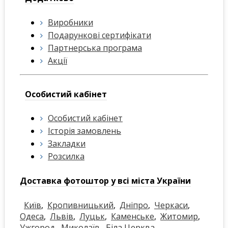
Виробники
Подарункові сертифікати
Партнерська програма
Акції
Особистий кабінет
Особистий кабінет
Історія замовлень
Закладки
Розсилка
Доставка фотоштор у всі міста України
Київ
,
Кропивницький
,
Дніпро
,
Черкаси
,
Одеса
,
Львів
,
Луцьк
,
Каменське
,
Житомир
,
Ужгород
,
Миколаїв
,
Біла Церква
,