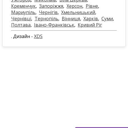
Кременчук
,
Запоріжжя
,
Херсон
,
Рівне
,
Мариупіль
,
Чернігів
,
Хмельницький
,
Чернівці
,
Тернопіль
,
Вінниця
,
Харків
,
Суми
,
Полтава
,
Івано-Франківськ
,
Кривий Ріг
. Дизайн -
XDS