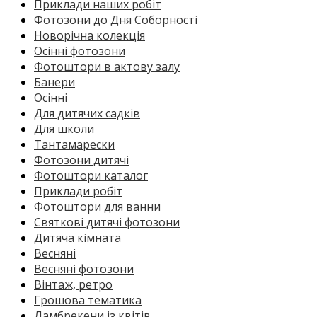
Приклади наших робіт
Фотозони до Дня Соборності
Новорічна колекція
Осінні фотозони
Фотоштори в актову залу
Банери
Осінні
Для дитячих садків
Для школи
Тантамарески
Фотозони дитячі
Фотоштори каталог
Приклади робіт
Фотоштори для ванни
Святкові дитячі фотозони
Дитяча кімната
Весняні
Весняні фотозони
Вінтаж, ретро
Грошова тематика
Ламбрекени із квітів