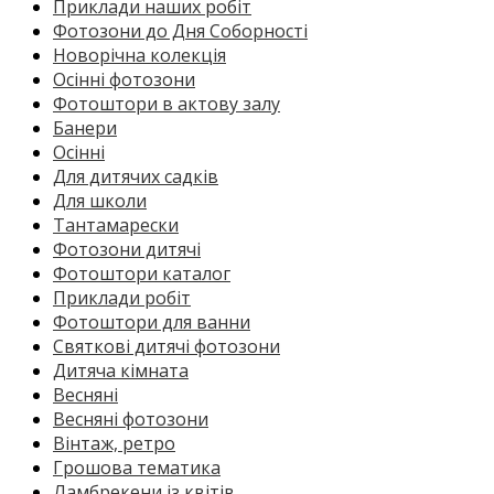
Приклади наших робіт
Фотозони до Дня Соборності
Новорічна колекція
Осінні фотозони
Фотоштори в актову залу
Банери
Осінні
Для дитячих садків
Для школи
Тантамарески
Фотозони дитячі
Фотоштори каталог
Приклади робіт
Фотоштори для ванни
Святкові дитячі фотозони
Дитяча кімната
Весняні
Весняні фотозони
Вінтаж, ретро
Грошова тематика
Ламбрекени із квітів