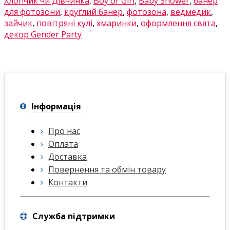
Хлопчик чи Дівчинка
,
Boy or Girl
,
Baby Shower
,
банер
для фотозони
,
круглий банер
,
фотозона
,
ведмедик
,
зайчик
,
повітряні кулі
,
хмаринки
,
оформлення свята
,
декор Gender Party
Інформація
Про нас
Оплата
Доставка
Повернення та обмін товару
Контакти
Служба підтримки