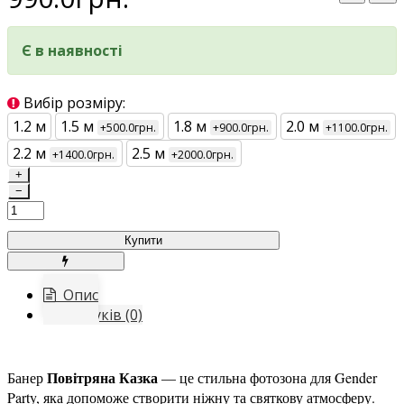
Є в наявності
Вибір розміру:
1.2 м
1.5 м
1.8 м
2.0 м
+500.0грн.
+900.0грн.
+1100.0грн.
2.2 м
2.5 м
+1400.0грн.
+2000.0грн.
+
−
Купити
Опис
Відгуків (0)
Повітряна Казка
Банер
— це стильна фотозона для Gender
Party, яка допоможе створити ніжну та святкову атмосферу.