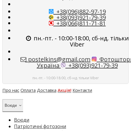
+38(096)882-97-19
+38(093)921-79-39
+38(066)811-71-81
пн.-пт. - 10:00-18:00, сб-нд. тільки
Viber
postelkins@gmail.com
Фотоштор
Україна
+38(093)921-79-39
пн.-пт. - 10:00-18:00, сб-нд. тільки Viber
Про нас
Оплата
Доставка
Акція!
Контакти
Всюди
Всюди
Патріотичні фотозони