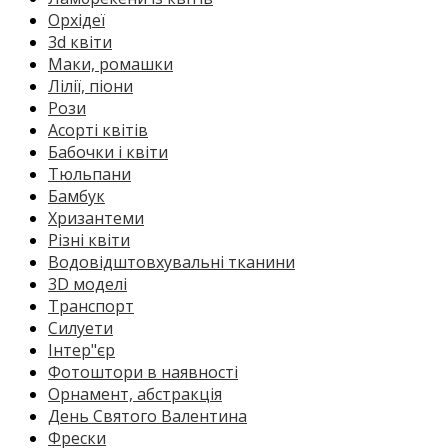
Орхідеї
3d квіти
Маки, ромашки
Лілії, піони
Рози
Асорті квітів
Бабочки і квіти
Тюльпани
Бамбук
Хризантеми
Різні квіти
Водовідштовхувальні тканини
3D моделі
Транспорт
Силуети
Інтер"єр
Фотоштори в наявності
Орнамент, абстракція
День Святого Валентина
Фрески