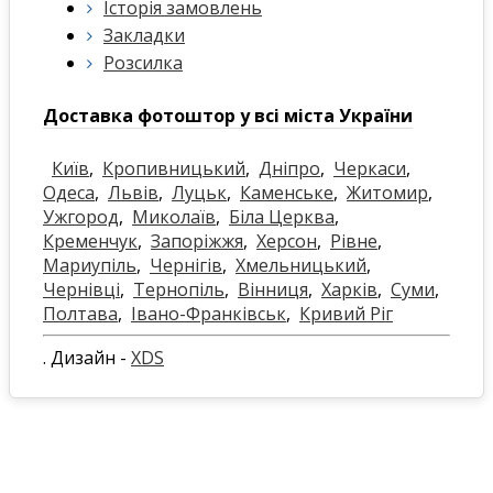
Історія замовлень
Закладки
Розсилка
Доставка фотоштор у всі міста України
Київ
,
Кропивницький
,
Дніпро
,
Черкаси
,
Одеса
,
Львів
,
Луцьк
,
Каменське
,
Житомир
,
Ужгород
,
Миколаїв
,
Біла Церква
,
Кременчук
,
Запоріжжя
,
Херсон
,
Рівне
,
Мариупіль
,
Чернігів
,
Хмельницький
,
Чернівці
,
Тернопіль
,
Вінниця
,
Харків
,
Суми
,
Полтава
,
Івано-Франківськ
,
Кривий Ріг
. Дизайн -
XDS