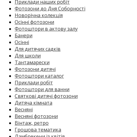
Приклади наших робіт
Фотозони до Дня Соборності
Новорічна колекція
Осінні фотозони
Фотоштори в актову залу
Банери
Осінні
Для дитячих садків
Для школи
Тантамарески
Фотозони дитячі
Фотоштори каталог
Приклади робіт
Фотоштори для ванни
Святкові дитячі фотозони
Дитяча кімната
Весняні
Весняні фотозони
Вінтаж, ретро
Грошова тематика
Ламбрекени із квітів