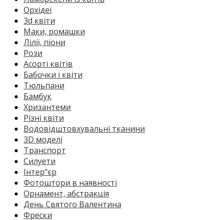
Орхідеї
3d квіти
Маки, ромашки
Лілії, піони
Рози
Асорті квітів
Бабочки і квіти
Тюльпани
Бамбук
Хризантеми
Різні квіти
Водовідштовхувальні тканини
3D моделі
Транспорт
Силуети
Інтер"єр
Фотоштори в наявності
Орнамент, абстракція
День Святого Валентина
Фрески