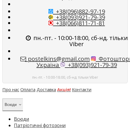
+38(096)882-97-19
+38(093)921-79-39
+38(066)811-71-81
пн.-пт. - 10:00-18:00, сб-нд. тільки
Viber
postelkins@gmail.com
Фотоштор
Україна
+38(093)921-79-39
пн.-пт. - 10:00-18:00, сб-нд. тільки Viber
Про нас
Оплата
Доставка
Акція!
Контакти
Всюди
Всюди
Патріотичні фотозони