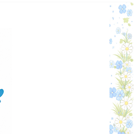
Графік работи
Особистий кабінет