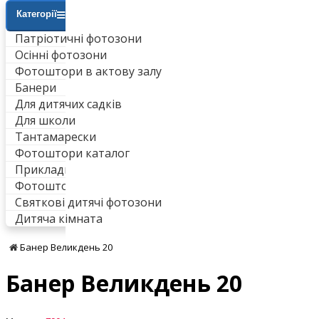
Категорії
Патріотичні фотозони
Осінні фотозони
Фотоштори в актову залу
Банери
Для дитячих садків
Для школи
Тантамарески
Фотоштори каталог
Приклади робіт
Фотоштори для ванни
Святкові дитячі фотозони
Дитяча кімната
Банер Великдень 20
Банер Великдень 20