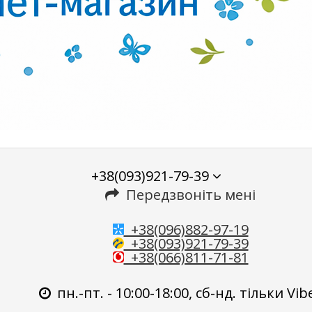
+38(093)921-79-39
Передзвоніть мені
+38(096)882-97-19
+38(093)921-79-39
+38(066)811-71-81
пн.-пт. - 10:00-18:00, сб-нд. тільки Vib