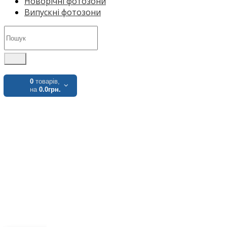
Новорічні фотозони
Випускні фотозони
0
товарів,
на
0.0грн.