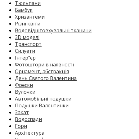
Тюльпани
Бамбук
Хризантеми
Різні квіти
Водовідштовхувальні тканини
3D моделі
Транспорт
Силуети
Інтер"єр
Фотоштори в наявності
Орнамент, абстракція
День Святого Валентина
Фрески
Вулочки
Автомобільні подушки
Подушки Валентинки
Закат
Водоспади
Гори
Архітектура