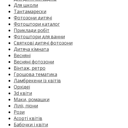
Для школи
Тантамарески
Фотозони дитячі
Фотоштори каталог
Приклади робіт
Фотоштори для ванни
Святкові дитячі фотозони
Дитяча кімната
Весняні
Весняні фотозони
Вінтаж, ретро
Грошова тематика
Ламбрекени із квітів
Орхідеї
3d квіти
Маки, ромашки
Лілії, піони
Рози
Асорті квітів
Бабочки і квіти