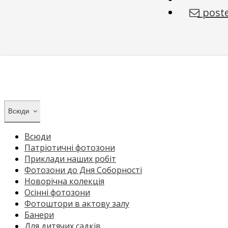
poste
Всюди
Всюди
Патріотичні фотозони
Приклади наших робіт
Фотозони до Дня Соборності
Новорічна колекція
Осінні фотозони
Фотоштори в актову залу
Банери
Для дитячих садків