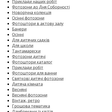
Приклади наших робіт
Фотозони до Дня Соборності
Новорічна колекція
Осінні фотозони
Фотоштори в актову залу
Банери
Осінні
Для дитячих садків
Для школи
Тантамарески
Фотозони дитячі
Фотоштори каталог
Приклади робіт
Фотоштори для ванни
Святкові дитячі фотозони
Дитяча кімната
Весняні
Весняні фотозони
Вінтаж, ретро
Грошова тематика
Ламбрекени із квітів