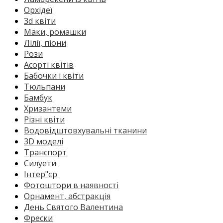
Орхідеї
3d квіти
Маки, ромашки
Лілії, піони
Рози
Асорті квітів
Бабочки і квіти
Тюльпани
Бамбук
Хризантеми
Різні квіти
Водовідштовхувальні тканини
3D моделі
Транспорт
Силуети
Інтер"єр
Фотоштори в наявності
Орнамент, абстракція
День Святого Валентина
Фрески