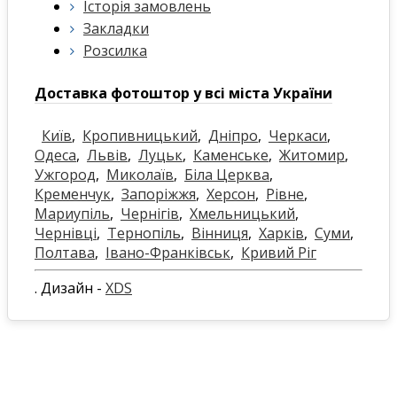
Історія замовлень
Закладки
Розсилка
Доставка фотоштор у всі міста України
Київ
,
Кропивницький
,
Дніпро
,
Черкаси
,
Одеса
,
Львів
,
Луцьк
,
Каменське
,
Житомир
,
Ужгород
,
Миколаїв
,
Біла Церква
,
Кременчук
,
Запоріжжя
,
Херсон
,
Рівне
,
Мариупіль
,
Чернігів
,
Хмельницький
,
Чернівці
,
Тернопіль
,
Вінниця
,
Харків
,
Суми
,
Полтава
,
Івано-Франківськ
,
Кривий Ріг
. Дизайн -
XDS