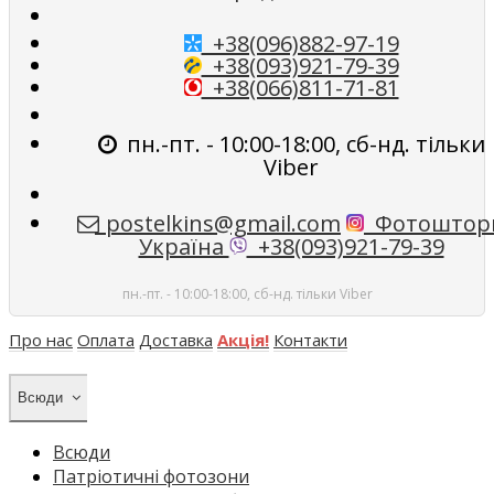
+38(096)882-97-19
+38(093)921-79-39
+38(066)811-71-81
пн.-пт. - 10:00-18:00, сб-нд. тільки
Viber
postelkins@gmail.com
Фотоштор
Україна
+38(093)921-79-39
пн.-пт. - 10:00-18:00, сб-нд. тільки Viber
Про нас
Оплата
Доставка
Акція!
Контакти
Всюди
Всюди
Патріотичні фотозони