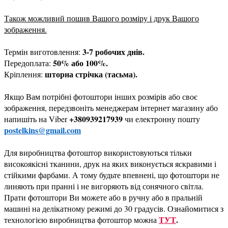
Також можливий пошив Вашого розміру і друк Вашого
зображення.
3-7 робочих днів.
Термін виготовлення:
50% або 100%.
Передоплата:
шторна стрічка (тасьма).
Кріплення:
Якщо Вам потрібні фотоштори інших розмірів або своє
зображення, передзвоніть менеджерам інтернет магазину або
+380939217939
напишіть на Viber
чи електронну пошту
postelkins@gmail.com
Для виробництва фотоштор використовуються тільки
високоякісні тканини, друк на яких виконується яскравими і
стійкими фарбами. А тому будьте впевнені, що фотоштори не
линяють при пранні і не вигоряють від сонячного світла.
Прати фотоштори Ви можете або в ручну або в пральній
машині на делікатному режимі до 30 градусів. Ознайомитися з
ТУТ
.
технологією виробництва фотоштор можна