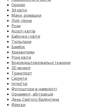
Орхідеї
3d квіти
Маки, ромашки
Лілії, піони
Рози
Асорті квітів
Бабочки і квіти
Тюльпани
Бамбук
Хризантеми
Різні квіти
Водовідштовхувальні тканини
3D моделі
Транспорт
Силуети
Інтер"єр
Фотоштори в наявності
Орнамент, абстракція
День Святого Валентина
Фрески