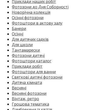
Приклади наших робіт
Фотозони до Дня Соборності
Новорічна колекція
Осінні фотозони
Фотоштори в актову залу
Банери
Осінні
Для дитячих садків
Для школи
Тантамарески
Фотозони дитячі
Фотоштори каталог
Приклади робіт
Фотоштори для ванни
Святкові дитячі фотозони
Дитяча кімната
Весняні
Весняні фотозони
Вінтаж, ретро
Грошова тематика
Ламбрекени із квітів