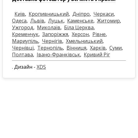
Київ
,
Кропивницький
,
Дніпро
,
Черкаси
,
Одеса
,
Львів
,
Луцьк
,
Каменське
,
Житомир
,
Ужгород
,
Миколаїв
,
Біла Церква
,
Кременчук
,
Запоріжжя
,
Херсон
,
Рівне
,
Мариупіль
,
Чернігів
,
Хмельницький
,
Чернівці
,
Тернопіль
,
Вінниця
,
Харків
,
Суми
,
Полтава
,
Івано-Франківськ
,
Кривий Ріг
. Дизайн -
XDS