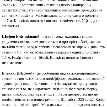
260 г / м2. Колір тканини - білий. Однією з найкращих
характеристик сатеновой тканини є мінімальне проходження
сонячних променів. Максимальна ширина одного полотна -
1,47 м. Кількість полотен і висота - необмежене. У фалду не
збирається.
Шифон Еліт щільний
- легка і тонка тканина, з міцно
скручених ниток, чим досягається її прозорість. Зображення
на такій тканини буде легким і невагомим як міраж. Щільність
тканини 40 г / м.кв. Максимальна ширина одного полотна -
1,5 м. Колір тканини - білий. Кількість полотен і висота -
необмежене.
Блекаут (Blackout)
- це особливий вид світлонепроникної
тканини з вогнезахисного поліефірного волокна виготовленої
з двох-трьох шарів. Фотоштори з блекаута: не пропускають
сонячне світло, не вицвітають, відмінно зберігають форму,
щільні і зносостійкі, навіть під впливом прямого вогню не
виділяє ніяких токсичних речовин. Щільність 320 г / м2. Колір
тканини – світло сірий. Максимальна ширина одного полотна