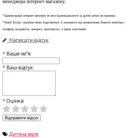
менеджера інтернет магазину.
*Адміністрація інтернет магазину не несе відповідальності за дрібні деталі на малюнку.
*Увага! Колір і відтінок може відрізнятися, в залежності від налаштувань Вашого монітора /
телефону (яскравість, контраст, насиченість), а також освітлення
Написати відгук
Ваше ім"я:
Ваш відгук:
Оцінка:
Відправити відгук
Дитяча мрія