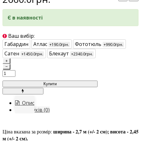
Є в наявності
Ваш вибір:
Габардин
Атлас
Фототюль
+190.0грн.
+990.0грн.
Сатен
Блекаут
+1450.0грн.
+2340.0грн.
+
−
Купити
Опис
Відгуків (0)
ширина - 2,7 м (+/- 2 см); висота - 2,45
Ціна вказана за розмір:
м (+/- 2 см).