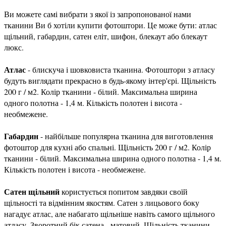
Ви можете самі вибрати з якої із запропонованої нами
тканини Ви б хотіли купити фотоштори. Це може бути: атлас
щільний, габардин, сатен еліт, шифон, блекаут або блекаут
люкс.
Атлас
- блискуча і шовковиста тканина. Фотоштори з атласу
будуть виглядати прекрасно в будь-якому інтер'єрі. Щільність
200 г / м2. Колір тканини - білий. Максимальна ширина
одного полотна - 1,4 м. Кількість полотен і висота -
необмежене.
Габардин
- найбільше популярна тканина для виготовлення
фотоштор для кухні або спальні. Щільність 200 г / м2. Колір
тканини - білий. Максимальна ширина одного полотна - 1,4 м.
Кількість полотен і висота - необмежене.
Сатен щільний
користується попитом завдяки своїй
щільності та відмінним якостям. Сатен з лицьового боку
нагадує атлас, але набагато щільніше навіть самого щільного
атласу. Зворотний бік сатена - матовий. Щільність тканини -