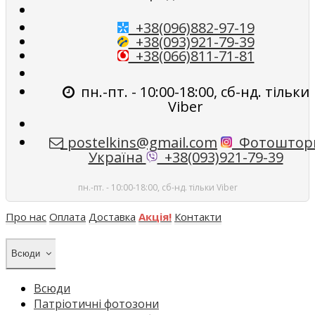
+38(096)882-97-19
+38(093)921-79-39
+38(066)811-71-81
пн.-пт. - 10:00-18:00, сб-нд. тільки
Viber
postelkins@gmail.com
Фотоштор
Україна
+38(093)921-79-39
пн.-пт. - 10:00-18:00, сб-нд. тільки Viber
Про нас
Оплата
Доставка
Акція!
Контакти
Всюди
Всюди
Патріотичні фотозони