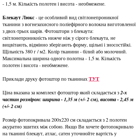
- 1,5 м. Кількість полотен і висота - необмежене.
Блекаут Люкс
- це особливий вид світлонепроникної
тканини з вогнезахисного поліефірного волокна виготовленої
з двох-трьох шарів. Фотоштори з блекаута:
світлонепроникність нижче ніж у сірого блекаута, не
вицвітають, відмінно зберігають форму, щільні і зносостійкі.
Щільність 380 г / м2. Колір тканини - білий або молочний.
Максимальна ширина одного полотна - 1,5 м. Кількість
полотен і висота - необмежене.
ТУТ
Приклади друку фотоштор по тканинах
Ціна вказана за комплект фотоштор який складається з
2-х
частин розміром: ширина - 1,35 м (+/- 2 см), висота - 2,45 м
(+/- 2 см)
Розмір фотопокривала 200х220 см складається з 2 полотен
акуратно зшитих між собою. Якщо Ви хочете фотопокривало
на тканині блекаут, атлас, сатен уточнюйте вартість у