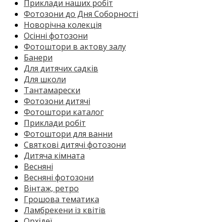
Приклади наших робіт
Фотозони до Дня Соборності
Новорічна колекція
Осінні фотозони
Фотоштори в актову залу
Банери
Для дитячих садків
Для школи
Тантамарески
Фотозони дитячі
Фотоштори каталог
Приклади робіт
Фотоштори для ванни
Святкові дитячі фотозони
Дитяча кімната
Весняні
Весняні фотозони
Вінтаж, ретро
Грошова тематика
Ламбрекени із квітів
Орхідеї