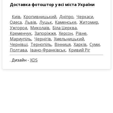
Доставка фотоштор у всі міста України
Київ
,
Кропивницький
,
Дніпро
,
Черкаси
,
Одеса
,
Львів
,
Луцьк
,
Каменське
,
Житомир
,
Ужгород
,
Миколаїв
,
Біла Церква
,
Кременчук
,
Запоріжжя
,
Херсон
,
Рівне
,
Мариупіль
,
Чернігів
,
Хмельницький
,
Чернівці
,
Тернопіль
,
Вінниця
,
Харків
,
Суми
,
Полтава
,
Івано-Франківськ
,
Кривий Ріг
. Дизайн -
XDS