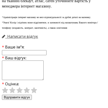
на тканині блекаут, атлас, сатен уточнюйте вартість у
менеджера інтернет магазину.
*Адміністрація інтернет магазину не несе відповідальності за дрібні деталі на малюнку.
*Увага! Колір і відтінок може відрізнятися, в залежності від налаштувань Вашого монітора /
телефону (яскравість, контраст, насиченість), а також освітлення
Написати відгук
Ваше ім"я:
Ваш відгук:
Оцінка:
Відправити відгук