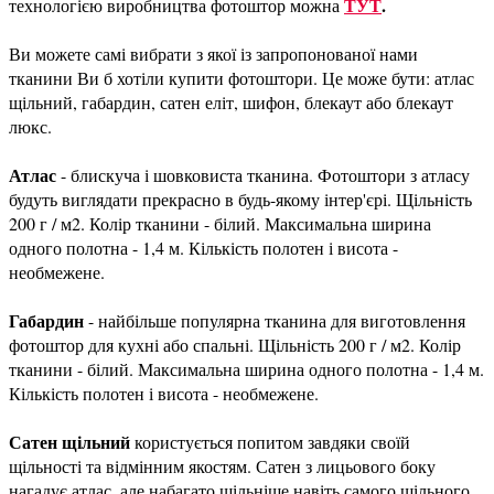
ТУТ
.
технологією виробництва фотоштор можна
Ви можете самі вибрати з якої із запропонованої нами
тканини Ви б хотіли купити фотоштори. Це може бути: атлас
щільний, габардин, сатен еліт, шифон, блекаут або блекаут
люкс.
Атлас
- блискуча і шовковиста тканина. Фотоштори з атласу
будуть виглядати прекрасно в будь-якому інтер'єрі. Щільність
200 г / м2. Колір тканини - білий. Максимальна ширина
одного полотна - 1,4 м. Кількість полотен і висота -
необмежене.
Габардин
- найбільше популярна тканина для виготовлення
фотоштор для кухні або спальні. Щільність 200 г / м2. Колір
тканини - білий. Максимальна ширина одного полотна - 1,4 м.
Кількість полотен і висота - необмежене.
Сатен щільний
користується попитом завдяки своїй
щільності та відмінним якостям. Сатен з лицьового боку
нагадує атлас, але набагато щільніше навіть самого щільного