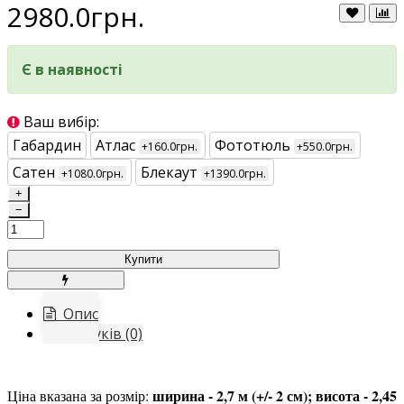
2980.0грн.
Є в наявності
Ваш вибір:
Габардин
Атлас
Фототюль
+160.0грн.
+550.0грн.
Сатен
Блекаут
+1080.0грн.
+1390.0грн.
+
−
Купити
Опис
Відгуків (0)
ширина - 2,7 м (+/- 2 см); висота - 2,45
Ціна вказана за розмір: