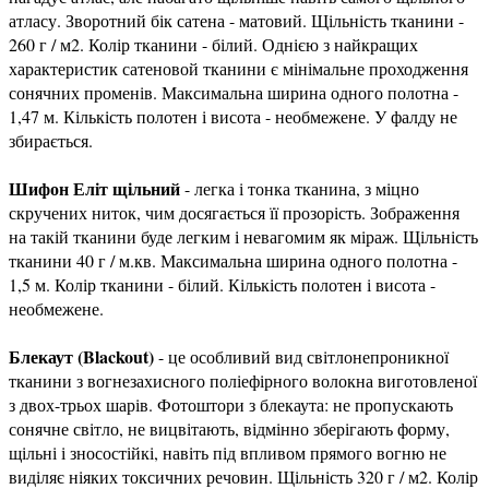
атласу. Зворотний бік сатена - матовий. Щільність тканини -
260 г / м2. Колір тканини - білий. Однією з найкращих
характеристик сатеновой тканини є мінімальне проходження
сонячних променів. Максимальна ширина одного полотна -
1,47 м. Кількість полотен і висота - необмежене. У фалду не
збирається.
Шифон Еліт щільний
- легка і тонка тканина, з міцно
скручених ниток, чим досягається її прозорість. Зображення
на такій тканини буде легким і невагомим як міраж. Щільність
тканини 40 г / м.кв. Максимальна ширина одного полотна -
1,5 м. Колір тканини - білий. Кількість полотен і висота -
необмежене.
Блекаут (Blackout)
- це особливий вид світлонепроникної
тканини з вогнезахисного поліефірного волокна виготовленої
з двох-трьох шарів. Фотоштори з блекаута: не пропускають
сонячне світло, не вицвітають, відмінно зберігають форму,
щільні і зносостійкі, навіть під впливом прямого вогню не
виділяє ніяких токсичних речовин. Щільність 320 г / м2. Колір