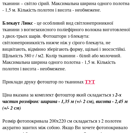
тканини – світло сірий. Максимальна ширина одного полотна
- 1,5 м. Кількість полотен і висота - необмежене.
Блекаут Люкс
- це особливий вид світлонепроникної
тканини з вогнезахисного поліефірного волокна виготовленої
з двох-трьох шарів. Фотоштори з блекаута:
світлонепроникність нижче ніж у сірого блекаута, не
вицвітають, відмінно зберігають форму, щільні і зносостійкі.
Щільність 380 г / м2. Колір тканини - білий або молочний.
Максимальна ширина одного полотна - 1,5 м. Кількість
полотен і висота - необмежене.
ТУТ
Приклади друку фотоштор по тканинах
Ціна вказана за комплект фотоштор який складається з
2-х
частин розміром: ширина - 1,35 м (+/- 2 см), висота - 2,45 м
(+/- 2 см)
Розмір фотопокривала 200х220 см складається з 2 полотен
акуратно зшитих між собою. Якщо Ви хочете фотопокривало