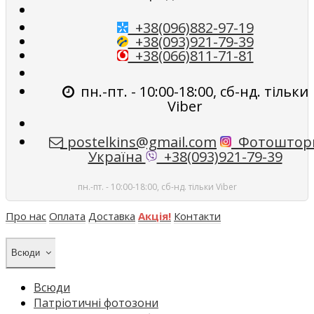
+38(096)882-97-19
+38(093)921-79-39
+38(066)811-71-81
пн.-пт. - 10:00-18:00, сб-нд. тільки
Viber
postelkins@gmail.com
Фотоштор
Україна
+38(093)921-79-39
пн.-пт. - 10:00-18:00, сб-нд. тільки Viber
Про нас
Оплата
Доставка
Акція!
Контакти
Всюди
Всюди
Патріотичні фотозони