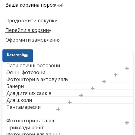
Ваша корзина порожня!
Продовжити покупки
Перейти в корзину
Оформити замовлення
Категорії
Патріотичні фотозони
Осінні фотозони
Фотоштори в актову залу
Банери
Для дитячих садків
Для школи
Тантамарески
Фотоштори каталог
Приклади робіт
Фотоштори для ванни