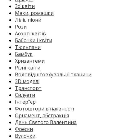
3d квіти
Маки, ромашки
Лілії, піони
Рози
Асорті квітів
Бабочки і квіти
Тюльпани
Бамбук
Хризантеми
Різні квіти
Водовідштовхувальні тканини
3D моделі
Транспорт
Силуети
Інтер"єр
Фотоштори в наявності
Орнамент, абстракція
День Святого Валентина
Фрески
Вулочки