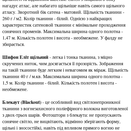
нагадує атлас, але набагато щільніше навіть самого щільного
атласу. Зворотний бік сатена - матовий. Щільність тканини -
260 г / м2. Колір тканини - білий. Однією з найкращих
характеристик сатеновой тканини є мінімальне проходження
сонячних променів. Максимальна ширина одного полотна -
1,47 м. Кількість полотен і висота - необмежене. У фалду не
збирається.
Шифон Еліт щільний
- легка і тонка тканина, з міцно
скручених ниток, чим досягається її прозорість. Зображення
на такій тканини буде легким і невагомим як міраж. Щільність
тканини 40 г / м.кв. Максимальна ширина одного полотна -
1,5 м. Колір тканини - білий. Кількість полотен і висота -
необмежене.
Блекаут (Blackout)
- це особливий вид світлонепроникної
тканини з вогнезахисного поліефірного волокна виготовленої
з двох-трьох шарів. Фотоштори з блекаута: не пропускають
сонячне світло, не вицвітають, відмінно зберігають форму,
щільні і зносостійкі, навіть під впливом прямого вогню не