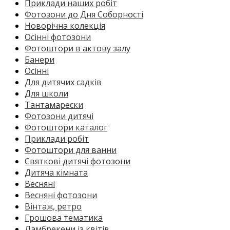
Приклади наших робіт
Фотозони до Дня Соборності
Новорічна колекція
Осінні фотозони
Фотоштори в актову залу
Банери
Осінні
Для дитячих садків
Для школи
Тантамарески
Фотозони дитячі
Фотоштори каталог
Приклади робіт
Фотоштори для ванни
Святкові дитячі фотозони
Дитяча кімната
Весняні
Весняні фотозони
Вінтаж, ретро
Грошова тематика
Ламбрекени із квітів