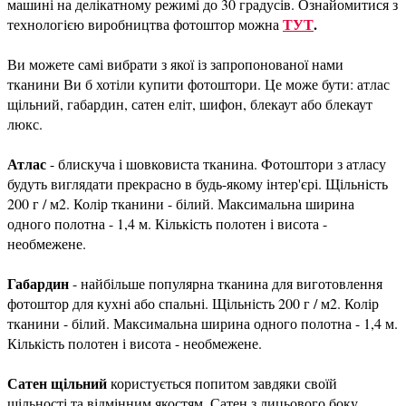
машині на делікатному режимі до 30 градусів. Ознайомитися з
ТУТ
.
технологією виробництва фотоштор можна
Ви можете самі вибрати з якої із запропонованої нами
тканини Ви б хотіли купити фотоштори. Це може бути: атлас
щільний, габардин, сатен еліт, шифон, блекаут або блекаут
люкс.
Атлас
- блискуча і шовковиста тканина. Фотоштори з атласу
будуть виглядати прекрасно в будь-якому інтер'єрі. Щільність
200 г / м2. Колір тканини - білий. Максимальна ширина
одного полотна - 1,4 м. Кількість полотен і висота -
необмежене.
Габардин
- найбільше популярна тканина для виготовлення
фотоштор для кухні або спальні. Щільність 200 г / м2. Колір
тканини - білий. Максимальна ширина одного полотна - 1,4 м.
Кількість полотен і висота - необмежене.
Сатен щільний
користується попитом завдяки своїй
щільності та відмінним якостям. Сатен з лицьового боку