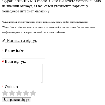
акуратно зшитих між собою. Якщо Ви хочете фотопокривало
на тканині блекаут, атлас, сатен уточнюйте вартість у
менеджера інтернет магазину.
*Адміністрація інтернет магазину не несе відповідальності за дрібні деталі на малюнку.
*Увага! Колір і відтінок може відрізнятися, в залежності від налаштувань Вашого монітора /
телефону (яскравість, контраст, насиченість), а також освітлення
Написати відгук
Ваше ім"я:
Ваш відгук:
Оцінка:
Відправити відгук