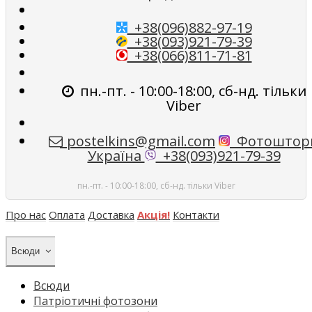
+38(096)882-97-19
+38(093)921-79-39
+38(066)811-71-81
пн.-пт. - 10:00-18:00, сб-нд. тільки
Viber
postelkins@gmail.com
Фотоштор
Україна
+38(093)921-79-39
пн.-пт. - 10:00-18:00, сб-нд. тільки Viber
Про нас
Оплата
Доставка
Акція!
Контакти
Всюди
Всюди
Патріотичні фотозони