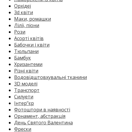
Орхідеї
3d квіти
Маки, ромашки
Лілії, піони
Рози
Асорті квітів
Бабочки і квіти
Тюльпани
Бамбук
Хризантеми
Різні квіти
Водовідштовхувальні тканини
3D моделі
Транспорт
Силуети
Інтер"єр
Фотоштори в наявності
Орнамент, абстракція
День Святого Валентина
Фрески