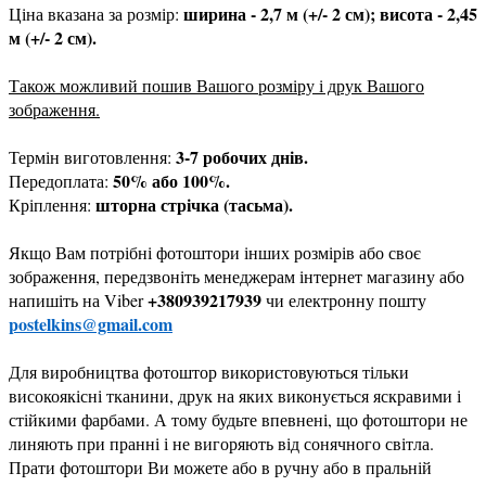
ширина - 2,7 м (+/- 2 см); висота - 2,45
Ціна вказана за розмір:
м (+/- 2 см).
Також можливий пошив Вашого розміру і друк Вашого
зображення.
3-7 робочих днів.
Термін виготовлення:
50% або 100%.
Передоплата:
шторна стрічка (тасьма).
Кріплення:
Якщо Вам потрібні фотоштори інших розмірів або своє
зображення, передзвоніть менеджерам інтернет магазину або
+380939217939
напишіть на Viber
чи електронну пошту
postelkins@gmail.com
Для виробництва фотоштор використовуються тільки
високоякісні тканини, друк на яких виконується яскравими і
стійкими фарбами. А тому будьте впевнені, що фотоштори не
линяють при пранні і не вигоряють від сонячного світла.
Прати фотоштори Ви можете або в ручну або в пральній