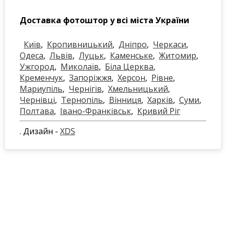
Доставка фотоштор у всі міста України
Київ
,
Кропивницький
,
Дніпро
,
Черкаси
,
Одеса
,
Львів
,
Луцьк
,
Каменське
,
Житомир
,
Ужгород
,
Миколаїв
,
Біла Церква
,
Кременчук
,
Запоріжжя
,
Херсон
,
Рівне
,
Мариупіль
,
Чернігів
,
Хмельницький
,
Чернівці
,
Тернопіль
,
Вінниця
,
Харків
,
Суми
,
Полтава
,
Івано-Франківськ
,
Кривий Ріг
. Дизайн -
XDS