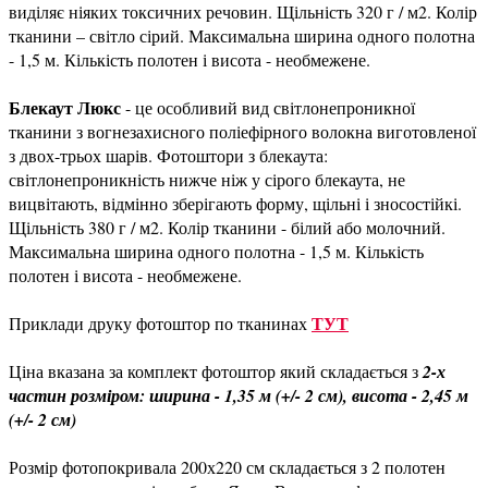
виділяє ніяких токсичних речовин. Щільність 320 г / м2. Колір
тканини – світло сірий. Максимальна ширина одного полотна
- 1,5 м. Кількість полотен і висота - необмежене.
Блекаут Люкс
- це особливий вид світлонепроникної
тканини з вогнезахисного поліефірного волокна виготовленої
з двох-трьох шарів. Фотоштори з блекаута:
світлонепроникність нижче ніж у сірого блекаута, не
вицвітають, відмінно зберігають форму, щільні і зносостійкі.
Щільність 380 г / м2. Колір тканини - білий або молочний.
Максимальна ширина одного полотна - 1,5 м. Кількість
полотен і висота - необмежене.
ТУТ
Приклади друку фотоштор по тканинах
Ціна вказана за комплект фотоштор який складається з
2-х
частин розміром: ширина - 1,35 м (+/- 2 см), висота - 2,45 м
(+/- 2 см)
Розмір фотопокривала 200х220 см складається з 2 полотен