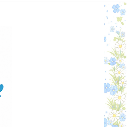
Графік работи
Особистий кабінет