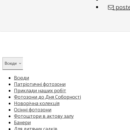
poste
Всюди
Всюди
Патріотичні фотозони
Приклади наших робіт
Фотозони до Дня Соборності
Новорічна колекція
Осінні фотозони
Фотоштори в актову залу
Банери
Для дитячих садків