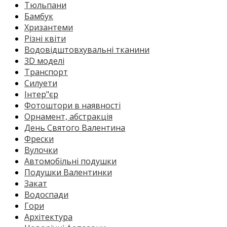
Тюльпани
Бамбук
Хризантеми
Різні квіти
Водовідштовхувальні тканини
3D моделі
Транспорт
Силуети
Інтер"єр
Фотоштори в наявності
Орнамент, абстракція
День Святого Валентина
Фрески
Вулочки
Автомобільні подушки
Подушки Валентинки
Закат
Водоспади
Гори
Архітектура