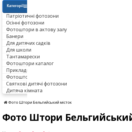
Категорії
Патріотичні фотозони
Осінні фотозони
Фотоштори в актову залу
Банери
Для дитячих садків
Для школи
Тантамарески
Фотоштори каталог
Приклади робіт
Фотоштори для ванни
Святкові дитячі фотозони
Дитяча кімната
Фото Штори Бельгийський місток
Фото Штори Бельгийський