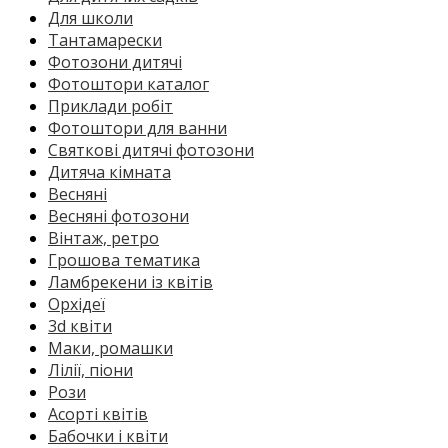
Для школи
Тантамарески
Фотозони дитячі
Фотоштори каталог
Приклади робіт
Фотоштори для ванни
Святкові дитячі фотозони
Дитяча кімната
Весняні
Весняні фотозони
Вінтаж, ретро
Грошова тематика
Ламбрекени із квітів
Орхідеї
3d квіти
Маки, ромашки
Лілії, піони
Рози
Асорті квітів
Бабочки і квіти