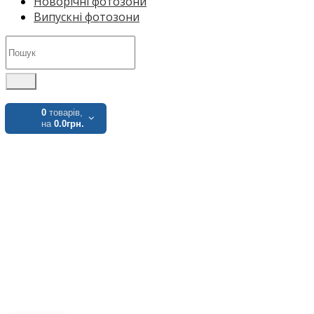
Новорічні фотозони
Випускні фотозони
0
товарів,
на
0.0грн.