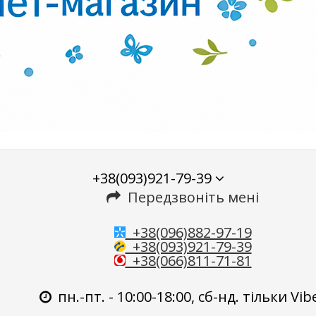
+38(093)921-79-39
Передзвоніть мені
+38(096)882-97-19
+38(093)921-79-39
+38(066)811-71-81
пн.-пт. - 10:00-18:00, сб-нд. тільки Vib