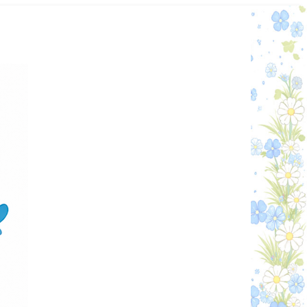
Графік работи
Особистий кабінет