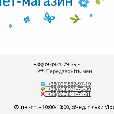
+38(093)921-79-39
Передзвоніть мені
+38(096)882-97-19
+38(093)921-79-39
+38(066)811-71-81
пн.-пт. - 10:00-18:00, сб-нд. тільки Vib