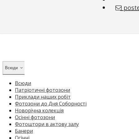
poste
Всюди
Всюди
Патріотичні фотозони
Приклади наших робіт
Фотозони до Дня Соборності
Новорічна колекція
Осінні фотозони
Фотоштори в актову залу
Банери
Осінні