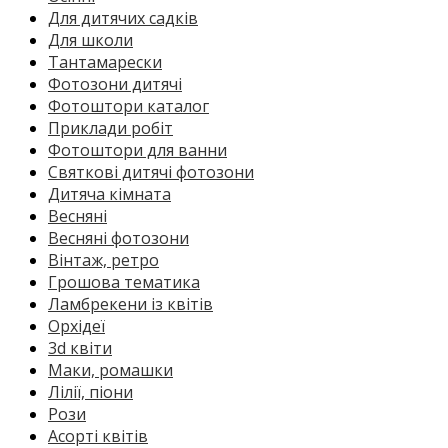
Для дитячих садків
Для школи
Тантамарески
Фотозони дитячі
Фотоштори каталог
Приклади робіт
Фотоштори для ванни
Святкові дитячі фотозони
Дитяча кімната
Весняні
Весняні фотозони
Вінтаж, ретро
Грошова тематика
Ламбрекени із квітів
Орхідеї
3d квіти
Маки, ромашки
Лілії, піони
Рози
Асорті квітів