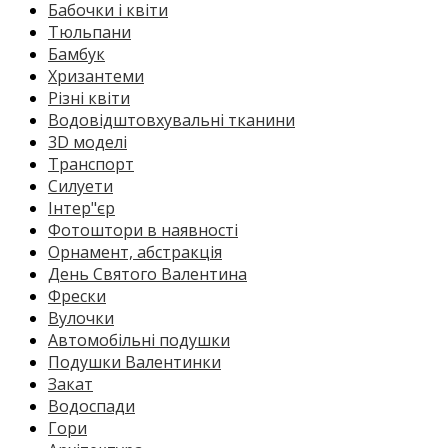
Бабочки і квіти
Тюльпани
Бамбук
Хризантеми
Різні квіти
Водовідштовхувальні тканини
3D моделі
Транспорт
Силуети
Інтер"єр
Фотоштори в наявності
Орнамент, абстракція
День Святого Валентина
Фрески
Вулочки
Автомобільні подушки
Подушки Валентинки
Закат
Водоспади
Гори