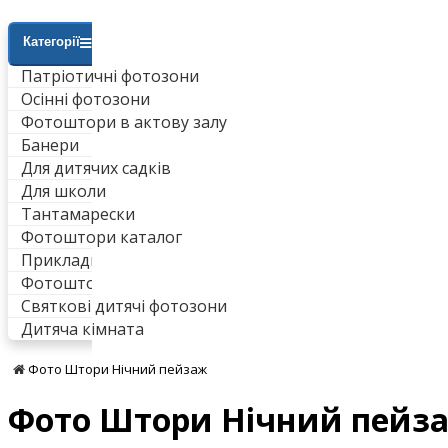
Категорії
Патріотичні фотозони
Осінні фотозони
Фотоштори в актову залу
Банери
Для дитячих садків
Для школи
Тантамарески
Фотоштори каталог
Приклади робіт
Фотоштори для ванни
Святкові дитячі фотозони
Дитяча кімната
Фото Штори Нічний пейзаж
Фото Штори Нічний пейз