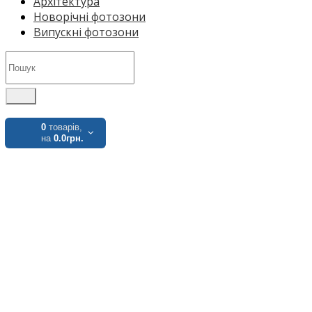
Архітектура
Новорічні фотозони
Випускні фотозони
0
товарів,
на
0.0грн.