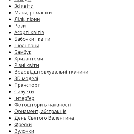
3d квіти
Маки, ромашки
Лілії, піони
Рози
Асорті квітів
Бабочки і квіти
Тюльпани
Бамбук
Хризантеми
Різні квіти
Водовідштовхувальні тканини
3D моделі
Транспорт
Силуети
Інтер"єр
Фотоштори в наявності
Орнамент, абстракція
День Святого Валентина
Фрески
Вулочки