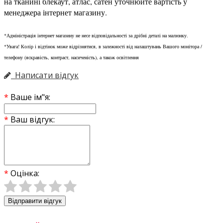
на тканині блекаут, атлас, сатен уточнюйте вартість у
менеджера інтернет магазину.
*Адміністрація інтернет магазину не несе відповідальності за дрібні деталі на малюнку.
*Увага! Колір і відтінок може відрізнятися, в залежності від налаштувань Вашого монітора /
телефону (яскравість, контраст, насиченість), а також освітлення
Написати відгук
Ваше ім"я:
Ваш відгук:
Оцінка:
Відправити відгук