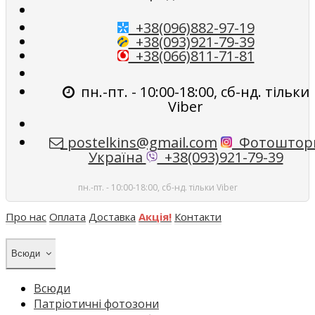
+38(096)882-97-19
+38(093)921-79-39
+38(066)811-71-81
пн.-пт. - 10:00-18:00, сб-нд. тільки
Viber
postelkins@gmail.com
Фотоштор
Україна
+38(093)921-79-39
пн.-пт. - 10:00-18:00, сб-нд. тільки Viber
Про нас
Оплата
Доставка
Акція!
Контакти
Всюди
Всюди
Патріотичні фотозони