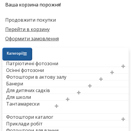
Ваша корзина порожня!
Продовжити покупки
Перейти в корзину
Оформити замовлення
Категорії
Патріотичні фотозони
Осінні фотозони
Фотоштори в актову залу
Банери
Для дитячих садків
Для школи
Тантамарески
Фотоштори каталог
Приклади робіт
Фотоштори для ванни