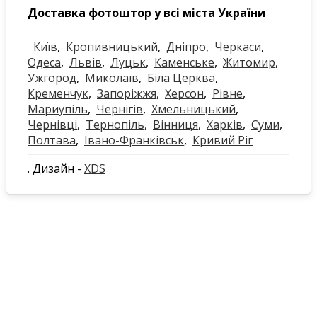
Доставка фотоштор у всі міста України
Київ
,
Кропивницький
,
Дніпро
,
Черкаси
,
Одеса
,
Львів
,
Луцьк
,
Каменське
,
Житомир
,
Ужгород
,
Миколаїв
,
Біла Церква
,
Кременчук
,
Запоріжжя
,
Херсон
,
Рівне
,
Мариупіль
,
Чернігів
,
Хмельницький
,
Чернівці
,
Тернопіль
,
Вінниця
,
Харків
,
Суми
,
Полтава
,
Івано-Франківськ
,
Кривий Ріг
. Дизайн -
XDS