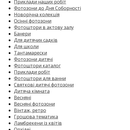
Приклади наших робіт
Фотозони до Дня Соборності
Новорічна колекція
Осінні фотозони
Фотоштори в актову залу
Банери
Для дитячих садків
Для школи
Тантамарески
Фотозони дитячі
Фотоштори каталог
Приклади робіт
Фотоштори для ванни
Святкові дитячі фотозони
Дитяча кімната
Весняні
Весняні фотозони
Вінтаж, ретро
Грошова тематика
Ламбрекени із квітів
Орхідеї