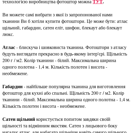
ТУТ
.
технологією виробництва фотоштор можна
Ви можете самі вибрати з якої із запропонованої нами
тканини Ви б хотіли купити фотоштори. Це може бути: атлас
щільний, габардин, сатен еліт, шифон, блекаут або блекаут
люкс.
Атлас
- блискуча і шовковиста тканина. Фотоштори з атласу
будуть виглядати прекрасно в будь-якому інтер'єрі. Щільність
200 г / м2. Колір тканини - білий. Максимальна ширина
одного полотна - 1,4 м. Кількість полотен і висота -
необмежене.
Габардин
- найбільше популярна тканина для виготовлення
фотоштор для кухні або спальні. Щільність 200 г / м2. Колір
тканини - білий. Максимальна ширина одного полотна - 1,4 м.
Кількість полотен і висота - необмежене.
Сатен щільний
користується попитом завдяки своїй
щільності та відмінним якостям. Сатен з лицьового боку
нагадує атлас, але набагато щільніше навіть самого щільного