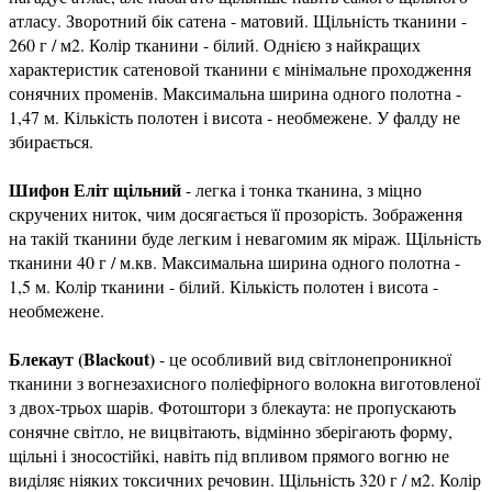
атласу. Зворотний бік сатена - матовий. Щільність тканини -
260 г / м2. Колір тканини - білий. Однією з найкращих
характеристик сатеновой тканини є мінімальне проходження
сонячних променів. Максимальна ширина одного полотна -
1,47 м. Кількість полотен і висота - необмежене. У фалду не
збирається.
Шифон Еліт щільний
- легка і тонка тканина, з міцно
скручених ниток, чим досягається її прозорість. Зображення
на такій тканини буде легким і невагомим як міраж. Щільність
тканини 40 г / м.кв. Максимальна ширина одного полотна -
1,5 м. Колір тканини - білий. Кількість полотен і висота -
необмежене.
Блекаут (Blackout)
- це особливий вид світлонепроникної
тканини з вогнезахисного поліефірного волокна виготовленої
з двох-трьох шарів. Фотоштори з блекаута: не пропускають
сонячне світло, не вицвітають, відмінно зберігають форму,
щільні і зносостійкі, навіть під впливом прямого вогню не
виділяє ніяких токсичних речовин. Щільність 320 г / м2. Колір