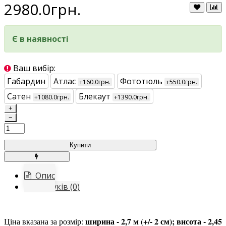
2980.0грн.
Є в наявності
Ваш вибір:
Габардин
Атлас
Фототюль
+160.0грн.
+550.0грн.
Сатен
Блекаут
+1080.0грн.
+1390.0грн.
+
−
Купити
Опис
Відгуків (0)
ширина - 2,7 м (+/- 2 см); висота - 2,45
Ціна вказана за розмір: