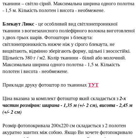
тканини – світло сірий. Максимальна ширина одного полотна
- 1,5 м. Кількість полотен і висота - необмежене.
Блекаут Люкс
- це особливий вид світлонепроникної
тканини з вогнезахисного поліефірного волокна виготовленої
з двох-трьох шарів. Фотоштори з блекаута:
світлонепроникність нижче ніж у сірого блекаута, не
вицвітають, відмінно зберігають форму, щільні і зносостійкі.
Щільність 380 г / м2. Колір тканини - білий або молочний.
Максимальна ширина одного полотна - 1,5 м. Кількість
полотен і висота - необмежене.
ТУТ
Приклади друку фотоштор по тканинах
Ціна вказана за комплект фотоштор який складається з
2-х
частин розміром: ширина - 1,35 м (+/- 2 см), висота - 2,45 м
(+/- 2 см)
Розмір фотопокривала 200х220 см складається з 2 полотен
акуратно зшитих між собою. Якщо Ви хочете фотопокривало