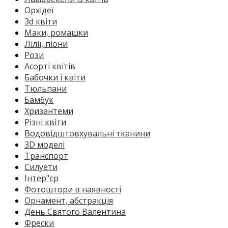
Орхідеї
3d квіти
Маки, ромашки
Лілії, піони
Рози
Асорті квітів
Бабочки і квіти
Тюльпани
Бамбук
Хризантеми
Різні квіти
Водовідштовхувальні тканини
3D моделі
Транспорт
Силуети
Інтер"єр
Фотоштори в наявності
Орнамент, абстракція
День Святого Валентина
Фрески