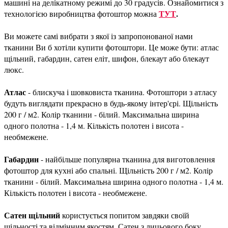
машині на делікатному режимі до 30 градусів. Ознайомитися з
ТУТ
.
технологією виробництва фотоштор можна
Ви можете самі вибрати з якої із запропонованої нами
тканини Ви б хотіли купити фотоштори. Це може бути: атлас
щільний, габардин, сатен еліт, шифон, блекаут або блекаут
люкс.
Атлас
- блискуча і шовковиста тканина. Фотоштори з атласу
будуть виглядати прекрасно в будь-якому інтер'єрі. Щільність
200 г / м2. Колір тканини - білий. Максимальна ширина
одного полотна - 1,4 м. Кількість полотен і висота -
необмежене.
Габардин
- найбільше популярна тканина для виготовлення
фотоштор для кухні або спальні. Щільність 200 г / м2. Колір
тканини - білий. Максимальна ширина одного полотна - 1,4 м.
Кількість полотен і висота - необмежене.
Сатен щільний
користується попитом завдяки своїй
щільності та відмінним якостям. Сатен з лицьового боку