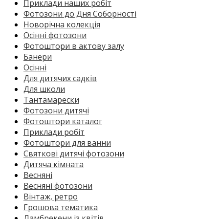
Приклади наших робіт
Фотозони до Дня Соборності
Новорічна колекція
Осінні фотозони
Фотоштори в актову залу
Банери
Осінні
Для дитячих садків
Для школи
Тантамарески
Фотозони дитячі
Фотоштори каталог
Приклади робіт
Фотоштори для ванни
Святкові дитячі фотозони
Дитяча кімната
Весняні
Весняні фотозони
Вінтаж, ретро
Грошова тематика
Ламбрекени із квітів