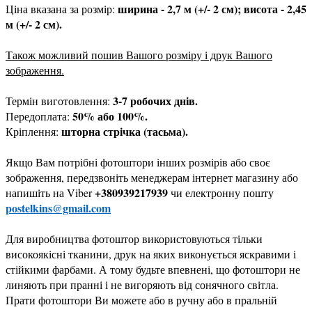
ширина - 2,7 м (+/- 2 см); висота - 2,45
Ціна вказана за розмір:
м (+/- 2 см).
Також можливий пошив Вашого розміру і друк Вашого
зображення.
3-7 робочих днів.
Термін виготовлення:
50% або 100%.
Передоплата:
шторна стрічка (тасьма).
Кріплення:
Якщо Вам потрібні фотоштори інших розмірів або своє
зображення, передзвоніть менеджерам інтернет магазину або
+380939217939
напишіть на Viber
чи електронну пошту
postelkins@gmail.com
Для виробництва фотоштор використовуються тільки
високоякісні тканини, друк на яких виконується яскравими і
стійкими фарбами. А тому будьте впевнені, що фотоштори не
линяють при пранні і не вигоряють від сонячного світла.
Прати фотоштори Ви можете або в ручну або в пральній