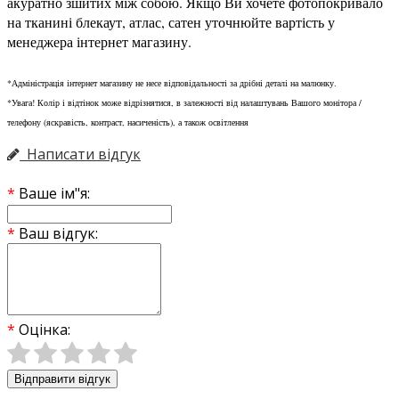
акуратно зшитих між собою. Якщо Ви хочете фотопокривало
на тканині блекаут, атлас, сатен уточнюйте вартість у
менеджера інтернет магазину.
*Адміністрація інтернет магазину не несе відповідальності за дрібні деталі на малюнку.
*Увага! Колір і відтінок може відрізнятися, в залежності від налаштувань Вашого монітора /
телефону (яскравість, контраст, насиченість), а також освітлення
Написати відгук
Ваше ім"я:
Ваш відгук:
Оцінка:
Відправити відгук