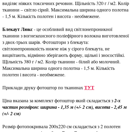
виділяє ніяких токсичних речовин. Щільність 320 г / м2. Колір
тканини – світло сірий. Максимальна ширина одного полотна
- 1,5 м. Кількість полотен і висота - необмежене.
Блекаут Люкс
- це особливий вид світлонепроникної
тканини з вогнезахисного поліефірного волокна виготовленої
з двох-трьох шарів. Фотоштори з блекаута:
світлонепроникність нижче ніж у сірого блекаута, не
вицвітають, відмінно зберігають форму, щільні і зносостійкі.
Щільність 380 г / м2. Колір тканини - білий або молочний.
Максимальна ширина одного полотна - 1,5 м. Кількість
полотен і висота - необмежене.
ТУТ
Приклади друку фотоштор по тканинах
Ціна вказана за комплект фотоштор який складається з
2-х
частин розміром: ширина - 1,35 м (+/- 2 см), висота - 2,45 м
(+/- 2 см)
Розмір фотопокривала 200х220 см складається з 2 полотен