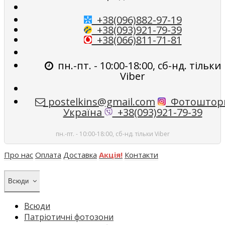
+38(096)882-97-19
+38(093)921-79-39
+38(066)811-71-81
пн.-пт. - 10:00-18:00, сб-нд. тільки
Viber
postelkins@gmail.com
Фотоштор
Україна
+38(093)921-79-39
пн.-пт. - 10:00-18:00, сб-нд. тільки Viber
Про нас
Оплата
Доставка
Акція!
Контакти
Всюди
Всюди
Патріотичні фотозони