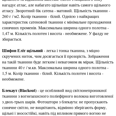
нагадує атлас, але набагато щільніше навіть самого щільного
атласу. Зворотний бік сатена - матовий. Щільність тканини -
260 г / м2. Колір тканини - білий. Однією з найкращих
характеристик сатеновой тканини є мінімальне проходження
сонячних променів. Максимальна ширина одного полотна -
1,47 м. Кількість полотен і висота - необмежене. У фалду не
збирається.
Шифон Еліт щільний
- легка і тонка тканина, з міцно
скручених ниток, чим досягається її прозорість. Зображення
на такій тканини буде легким і невагомим як міраж. Щільність
тканини 40 г / м.кв. Максимальна ширина одного полотна -
1,5 м. Колір тканини - білий. Кількість полотен і висота -
необмежене.
Блекаут (Blackout)
- це особливий вид світлонепроникної
тканини з вогнезахисного поліефірного волокна виготовленої
з двох-трьох шарів. Фотоштори з блекаута: не пропускають
сонячне світло, не вицвітають, відмінно зберігають форму,
щільні і зносостійкі, навіть під впливом прямого вогню не