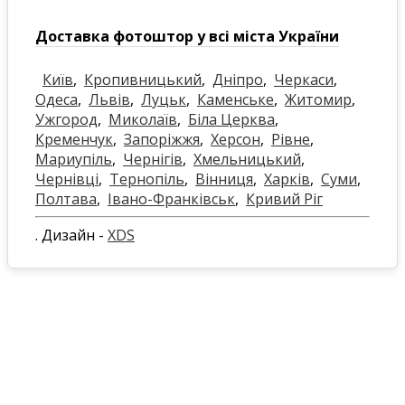
Доставка фотоштор у всі міста України
Київ
,
Кропивницький
,
Дніпро
,
Черкаси
,
Одеса
,
Львів
,
Луцьк
,
Каменське
,
Житомир
,
Ужгород
,
Миколаїв
,
Біла Церква
,
Кременчук
,
Запоріжжя
,
Херсон
,
Рівне
,
Мариупіль
,
Чернігів
,
Хмельницький
,
Чернівці
,
Тернопіль
,
Вінниця
,
Харків
,
Суми
,
Полтава
,
Івано-Франківськ
,
Кривий Ріг
. Дизайн -
XDS