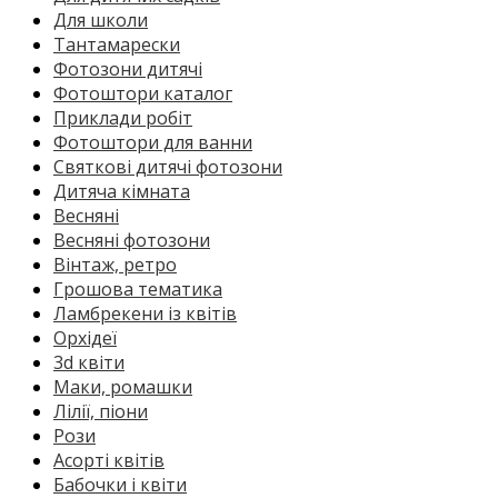
Для школи
Тантамарески
Фотозони дитячі
Фотоштори каталог
Приклади робіт
Фотоштори для ванни
Святкові дитячі фотозони
Дитяча кімната
Весняні
Весняні фотозони
Вінтаж, ретро
Грошова тематика
Ламбрекени із квітів
Орхідеї
3d квіти
Маки, ромашки
Лілії, піони
Рози
Асорті квітів
Бабочки і квіти