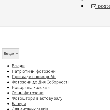
poste
Всюди
Всюди
Патріотичні фотозони
Приклади наших робіт
Фотозони до Дня Соборності
Новорічна колекція
Осінні фотозони
Фотоштори в актову залу
Банери
Для дитячих садків