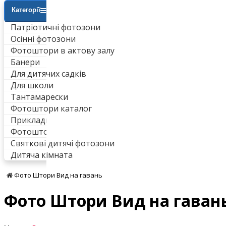
Категорії
Патріотичні фотозони
Осінні фотозони
Фотоштори в актову залу
Банери
Для дитячих садків
Для школи
Тантамарески
Фотоштори каталог
Приклади робіт
Фотоштори для ванни
Святкові дитячі фотозони
Дитяча кімната
Фото Штори Вид на гавань
Фото Штори Вид на гаван