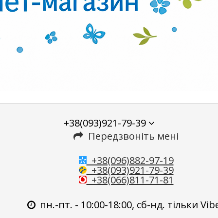
+38(093)921-79-39
Передзвоніть мені
+38(096)882-97-19
+38(093)921-79-39
+38(066)811-71-81
пн.-пт. - 10:00-18:00, сб-нд. тільки Vib