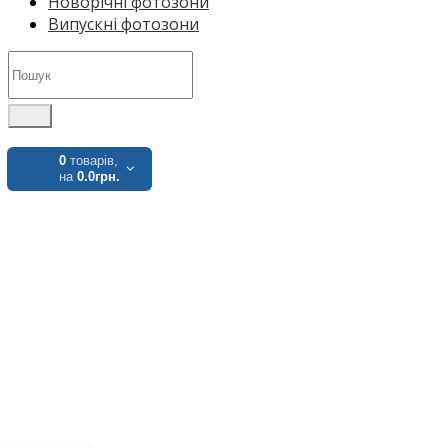
Новорічні фотозони
Випускні фотозони
0
товарів,
на
0.0грн.