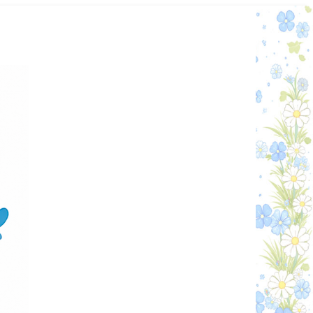
Графік работи
Особистий кабінет