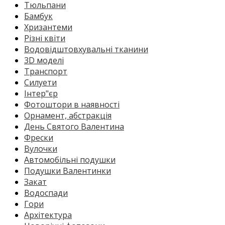
Тюльпани
Бамбук
Хризантеми
Різні квіти
Водовідштовхувальні тканини
3D моделі
Транспорт
Силуети
Інтер"єр
Фотоштори в наявності
Орнамент, абстракція
День Святого Валентина
Фрески
Вулочки
Автомобільні подушки
Подушки Валентинки
Закат
Водоспади
Гори
Архітектура