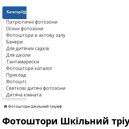
Категорії
Патріотичні фотозони
Осінні фотозони
Фотоштори в актову залу
Банери
Для дитячих садків
Для школи
Тантамарески
Фотоштори каталог
Приклади робіт
Фотоштори для ванни
Святкові дитячі фотозони
Дитяча кімната
Фотоштори Шкільний тріумф
Фотоштори Шкільний трі