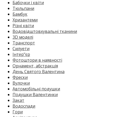
Бабочки і квіти
Тюльпани
Бамбук
Хризантеми
Різні квіти
Водовідштовхувальні тканини
3D моделі
Транспорт
Силуети
Інтер"єр
Фотоштори в наявності
Орнамент, абстракція
День Святого Валентина
Фрески
Вулочки
Автомобільні подушки
Подушки Валентинки
Закат
Водоспади
Гори