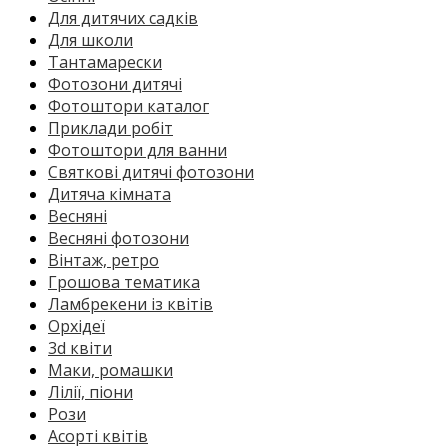
Для дитячих садків
Для школи
Тантамарески
Фотозони дитячі
Фотоштори каталог
Приклади робіт
Фотоштори для ванни
Святкові дитячі фотозони
Дитяча кімната
Весняні
Весняні фотозони
Вінтаж, ретро
Грошова тематика
Ламбрекени із квітів
Орхідеї
3d квіти
Маки, ромашки
Лілії, піони
Рози
Асорті квітів