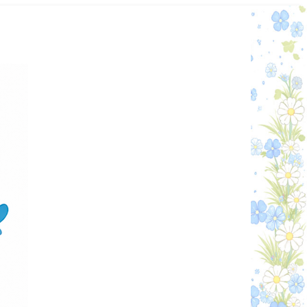
Графік работи
Особистий кабінет