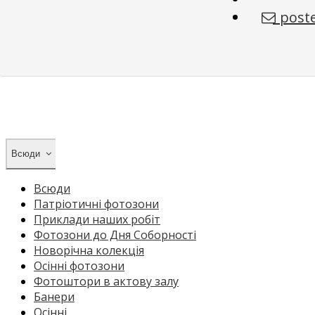
poste
Всюди
Всюди
Патріотичні фотозони
Приклади наших робіт
Фотозони до Дня Соборності
Новорічна колекція
Осінні фотозони
Фотоштори в актову залу
Банери
Осінні