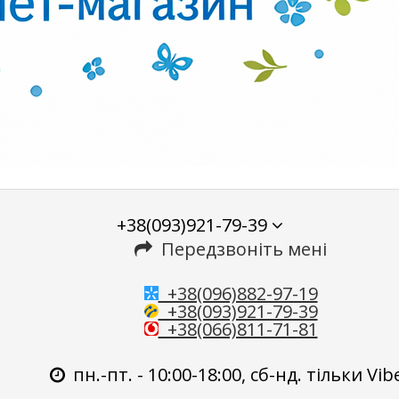
+38(093)921-79-39
Передзвоніть мені
+38(096)882-97-19
+38(093)921-79-39
+38(066)811-71-81
пн.-пт. - 10:00-18:00, сб-нд. тільки Vib