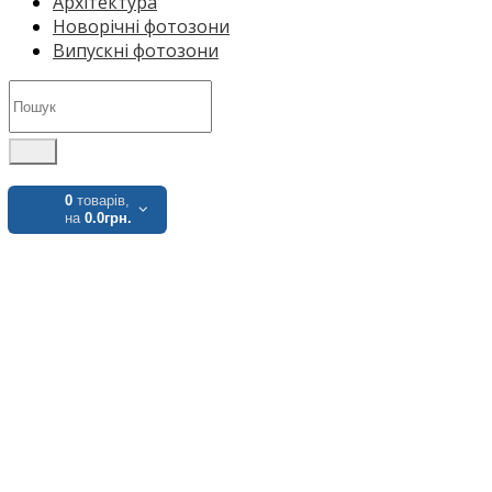
Архітектура
Новорічні фотозони
Випускні фотозони
0
товарів,
на
0.0грн.