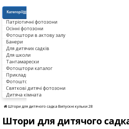
Категорії
Патріотичні фотозони
Осінні фотозони
Фотоштори в актову залу
Банери
Для дитячих садків
Для школи
Тантамарески
Фотоштори каталог
Приклади робіт
Фотоштори для ванни
Святкові дитячі фотозони
Дитяча кімната
Штори для дитячого садка Випускні кульки 28
Штори для дитячого садка