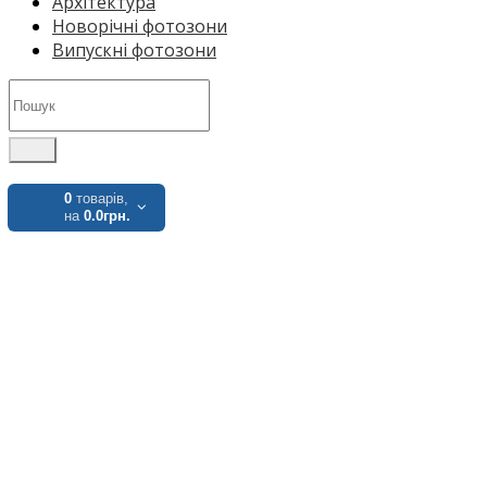
Архітектура
Новорічні фотозони
Випускні фотозони
0
товарів,
на
0.0грн.