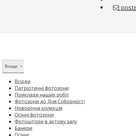
poste
Всюди
Всюди
Патріотичні фотозони
Приклади наших робіт
Фотозони до Дня Соборності
Новорічна колекція
Осінні фотозони
Фотоштори в актову залу
Банери
Осінні