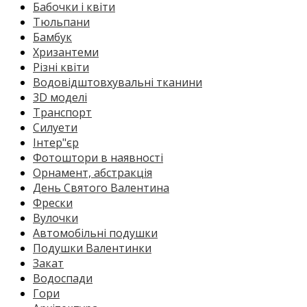
Бабочки і квіти
Тюльпани
Бамбук
Хризантеми
Різні квіти
Водовідштовхувальні тканини
3D моделі
Транспорт
Силуети
Інтер"єр
Фотоштори в наявності
Орнамент, абстракція
День Святого Валентина
Фрески
Вулочки
Автомобільні подушки
Подушки Валентинки
Закат
Водоспади
Гори