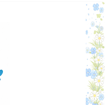
Графік работи
Особистий кабінет