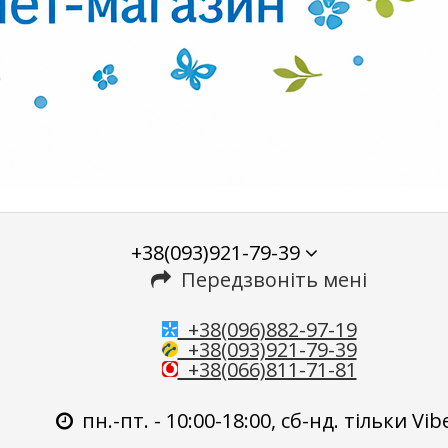
+38(093)921-79-39
Передзвоніть мені
+38(096)882-97-19
+38(093)921-79-39
+38(066)811-71-81
пн.-пт. - 10:00-18:00, сб-нд. тільки Vib