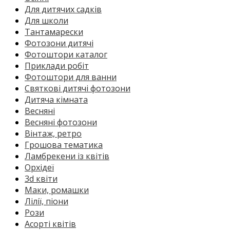
Для дитячих садків
Для школи
Тантамарески
Фотозони дитячі
Фотоштори каталог
Приклади робіт
Фотоштори для ванни
Святкові дитячі фотозони
Дитяча кімната
Весняні
Весняні фотозони
Вінтаж, ретро
Грошова тематика
Ламбрекени із квітів
Орхідеї
3d квіти
Маки, ромашки
Лілії, піони
Рози
Асорті квітів