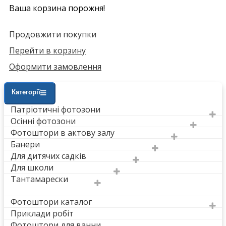
Ваша корзина порожня!
Продовжити покупки
Перейти в корзину
Оформити замовлення
Категорії
Патріотичні фотозони
Осінні фотозони
Фотоштори в актову залу
Банери
Для дитячих садків
Для школи
Тантамарески
Фотоштори каталог
Приклади робіт
Фотоштори для ванни