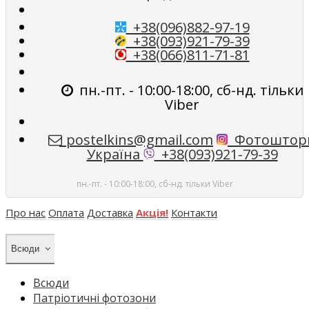
+38(096)882-97-19
+38(093)921-79-39
+38(066)811-71-81
пн.-пт. - 10:00-18:00, сб-нд. тільки
Viber
postelkins@gmail.com
Фотоштор
Україна
+38(093)921-79-39
пн.-пт. - 10:00-18:00, сб-нд. тільки Viber
Про нас
Оплата
Доставка
Акція!
Контакти
Всюди
Всюди
Патріотичні фотозони