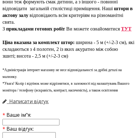
вони теж формують смак дитини, а з іншого - повинні
відповідати загальній стилістиці приміщення. Наші
штори в
актову залу
відповідають всім критеріям на різноманітні
свята.
З
прикладами готових робіт
Ви можете ознайомитися
ТУТ
Ціна вказана за комплект штор:
ширина - 5 м (+/-2-3 см), які
складаються з 4 полотен, 2 із яких акуратно між собою
зшиті; висота - 2,5 м (+/-2-3 см)
*Адміністрація інтернет магазину не несе відповідальності за дрібні деталі на
малюнку.
*Увага! Колір і відтінок може відрізнятися, в залежності від налаштувань Вашого
монітора / телефону (яскравість, контраст, насиченість), а також освітлення
Написати відгук
Ваше ім"я:
Ваш відгук: