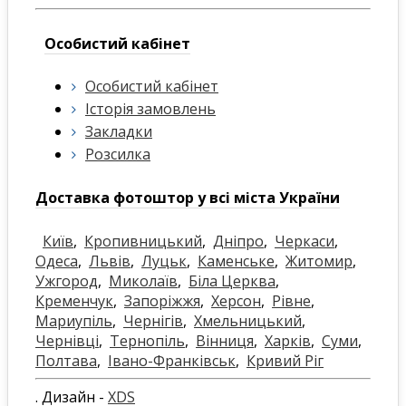
Особистий кабінет
Особистий кабінет
Історія замовлень
Закладки
Розсилка
Доставка фотоштор у всі міста України
Київ
,
Кропивницький
,
Дніпро
,
Черкаси
,
Одеса
,
Львів
,
Луцьк
,
Каменське
,
Житомир
,
Ужгород
,
Миколаїв
,
Біла Церква
,
Кременчук
,
Запоріжжя
,
Херсон
,
Рівне
,
Мариупіль
,
Чернігів
,
Хмельницький
,
Чернівці
,
Тернопіль
,
Вінниця
,
Харків
,
Суми
,
Полтава
,
Івано-Франківськ
,
Кривий Ріг
. Дизайн -
XDS