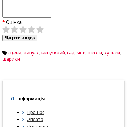
Оцінка:
Відправити відгук
сцена
,
випуск
,
випускний
,
садочок
,
школа
,
кульки
,
шарики
Інформація
Про нас
Оплата
Доставка