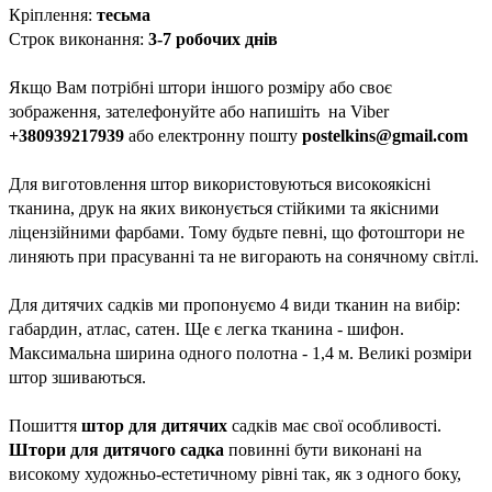
Кріплення:
тесьма
Строк виконання:
3-7 робочих днів
Якщо Вам потрібні штори іншого розміру або своє
зображення, зателефонуйте або напишіть на Viber
+380939217939
або електронну пошту
postelkins@gmail.com
Для виготовлення штор використовуються високоякісні
тканина, друк на яких виконується стійкими та якісними
ліцензійними фарбами. Тому будьте певні, що фотоштори не
линяють при прасуванні та не вигорають на сонячному світлі.
Для дитячих садків ми пропонуємо 4 види тканин на вибір:
габардин, атлас, сатен. Ще є легка тканина - шифон.
Максимальна ширина одного полотна - 1,4 м. Великі розміри
штор зшиваються.
Пошиття
штор для дитячих
садків має свої особливості.
Штори для дитячого садка
повинні бути виконані на
високому художньо-естетичному рівні так, як з одного боку,