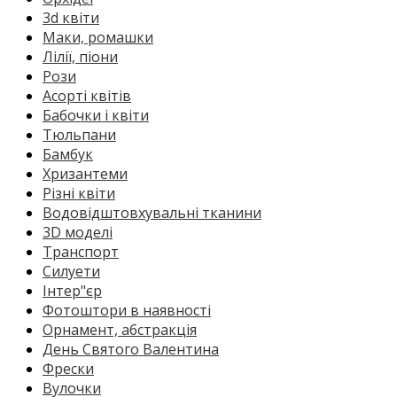
3d квіти
Маки, ромашки
Лілії, піони
Рози
Асорті квітів
Бабочки і квіти
Тюльпани
Бамбук
Хризантеми
Різні квіти
Водовідштовхувальні тканини
3D моделі
Транспорт
Силуети
Інтер"єр
Фотоштори в наявності
Орнамент, абстракція
День Святого Валентина
Фрески
Вулочки