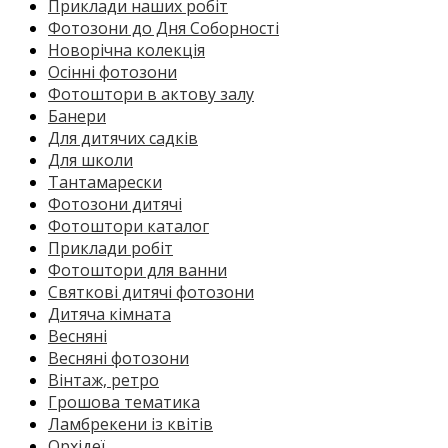
Приклади наших робіт
Фотозони до Дня Соборності
Новорічна колекція
Осінні фотозони
Фотоштори в актову залу
Банери
Для дитячих садків
Для школи
Тантамарески
Фотозони дитячі
Фотоштори каталог
Приклади робіт
Фотоштори для ванни
Святкові дитячі фотозони
Дитяча кімната
Весняні
Весняні фотозони
Вінтаж, ретро
Грошова тематика
Ламбрекени із квітів
Орхідеї