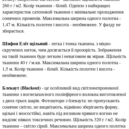
260 г / м2. Колір тканини - білий. Однією з найкращих
характеристик сатеновой тканини є мінімальне проходження
сонячних променів. Максимальна ширина одного полотна -
1,47 м. Кількість полотен і висота - необмежене. У фалду не
збирається.
Шифон Еліт щільний
- легка і тонка тканина, з міцно
скручених ниток, чим досягається її прозорість. Зображення
на такій тканини буде легким і невагомим як міраж. Щільність
тканини 40 г / м.кв. Максимальна ширина одного полотна -
1,5 м. Колір тканини - білий. Кількість полотен і висота -
необмежене.
Блекаут (Blackout)
- це особливий вид світлонепроникної
тканини з вогнезахисного поліефірного волокна виготовленої
з двох-трьох шарів. Фотоштори з блекаута: не пропускають
сонячне світло, не вицвітають, відмінно зберігають форму,
щільні і зносостійкі, навіть під впливом прямого вогню не
виділяє ніяких токсичних речовин. Щільність 320 г / м2. Колір
тканини – світло сірий. Максимальна ширина одного полотна