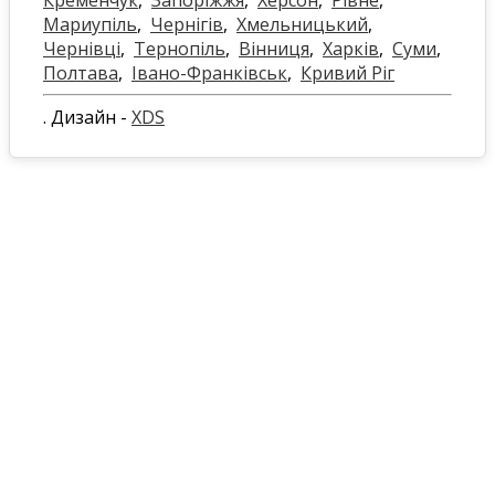
Мариупіль
,
Чернігів
,
Хмельницький
,
Чернівці
,
Тернопіль
,
Вінниця
,
Харків
,
Суми
,
Полтава
,
Івано-Франківськ
,
Кривий Ріг
. Дизайн -
XDS