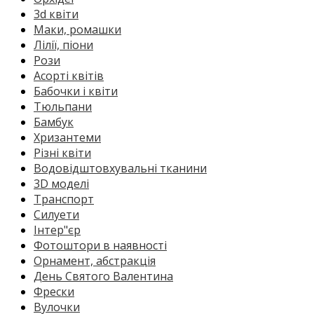
3d квіти
Маки, ромашки
Лілії, піони
Рози
Асорті квітів
Бабочки і квіти
Тюльпани
Бамбук
Хризантеми
Різні квіти
Водовідштовхувальні тканини
3D моделі
Транспорт
Силуети
Інтер"єр
Фотоштори в наявності
Орнамент, абстракція
День Святого Валентина
Фрески
Вулочки