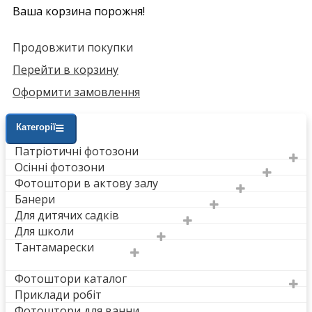
Ваша корзина порожня!
Продовжити покупки
Перейти в корзину
Оформити замовлення
Категорії
Патріотичні фотозони
Осінні фотозони
Фотоштори в актову залу
Банери
Для дитячих садків
Для школи
Тантамарески
Фотоштори каталог
Приклади робіт
Фотоштори для ванни