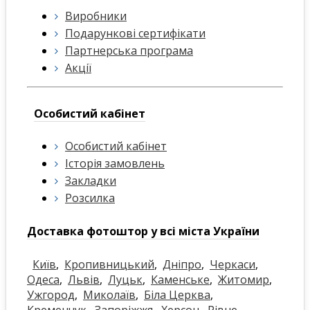
Виробники
Подарункові сертифікати
Партнерська програма
Акції
Особистий кабінет
Особистий кабінет
Історія замовлень
Закладки
Розсилка
Доставка фотоштор у всі міста України
Київ
,
Кропивницький
,
Дніпро
,
Черкаси
,
Одеса
,
Львів
,
Луцьк
,
Каменське
,
Житомир
,
Ужгород
,
Миколаїв
,
Біла Церква
,
Кременчук
,
Запоріжжя
,
Херсон
,
Рівне
,