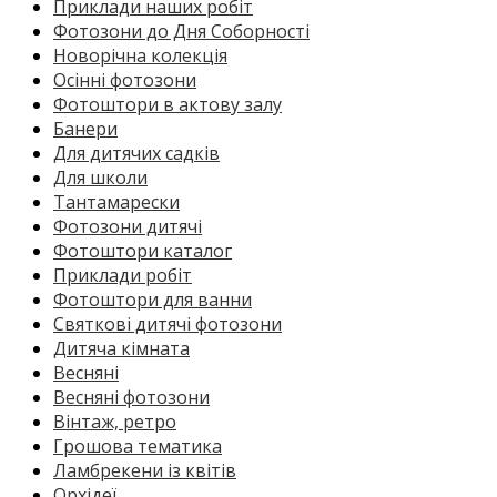
Приклади наших робіт
Фотозони до Дня Соборності
Новорічна колекція
Осінні фотозони
Фотоштори в актову залу
Банери
Для дитячих садків
Для школи
Тантамарески
Фотозони дитячі
Фотоштори каталог
Приклади робіт
Фотоштори для ванни
Святкові дитячі фотозони
Дитяча кімната
Весняні
Весняні фотозони
Вінтаж, ретро
Грошова тематика
Ламбрекени із квітів
Орхідеї