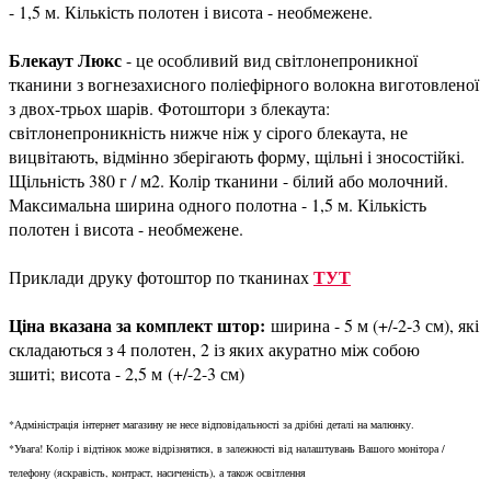
- 1,5 м. Кількість полотен і висота - необмежене.
Блекаут Люкс
- це особливий вид світлонепроникної
тканини з вогнезахисного поліефірного волокна виготовленої
з двох-трьох шарів. Фотоштори з блекаута:
світлонепроникність нижче ніж у сірого блекаута, не
вицвітають, відмінно зберігають форму, щільні і зносостійкі.
Щільність 380 г / м2. Колір тканини - білий або молочний.
Максимальна ширина одного полотна - 1,5 м. Кількість
полотен і висота - необмежене.
ТУТ
Приклади друку фотоштор по тканинах
Ціна вказана за комплект штор:
ширина - 5 м (+/-2-3 см), які
складаються з 4 полотен, 2 із яких акуратно між собою
зшиті; висота - 2,5 м (+/-2-3 см)
*Адміністрація інтернет магазину не несе відповідальності за дрібні деталі на малюнку.
*Увага! Колір і відтінок може відрізнятися, в залежності від налаштувань Вашого монітора /
телефону (яскравість, контраст, насиченість), а також освітлення