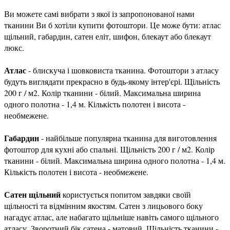
Ви можете самі вибрати з якої із запропонованої нами
тканини Ви б хотіли купити фотоштори. Це може бути: атлас
щільний, габардин, сатен еліт, шифон, блекаут або блекаут
люкс.
Атлас
- блискуча і шовковиста тканина. Фотоштори з атласу
будуть виглядати прекрасно в будь-якому інтер'єрі. Щільність
200 г / м2. Колір тканини - білий. Максимальна ширина
одного полотна - 1,4 м. Кількість полотен і висота -
необмежене.
Габардин
- найбільше популярна тканина для виготовлення
фотоштор для кухні або спальні. Щільність 200 г / м2. Колір
тканини - білий. Максимальна ширина одного полотна - 1,4 м.
Кількість полотен і висота - необмежене.
Сатен щільний
користується попитом завдяки своїй
щільності та відмінним якостям. Сатен з лицьового боку
нагадує атлас, але набагато щільніше навіть самого щільного
атласу. Зворотний бік сатена - матовий. Щільність тканини -