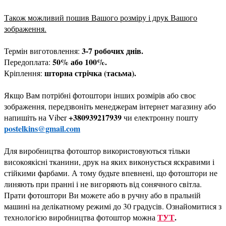
Також можливий пошив Вашого розміру і друк Вашого
зображення.
3-7 робочих днів.
Термін виготовлення:
50% або 100%.
Передоплата:
шторна стрічка (тасьма).
Кріплення:
Якщо Вам потрібні фотоштори інших розмірів або своє
зображення, передзвоніть менеджерам інтернет магазину або
+380939217939
напишіть на Viber
чи електронну пошту
postelkins@gmail.com
Для виробництва фотоштор використовуються тільки
високоякісні тканини, друк на яких виконується яскравими і
стійкими фарбами. А тому будьте впевнені, що фотоштори не
линяють при пранні і не вигоряють від сонячного світла.
Прати фотоштори Ви можете або в ручну або в пральній
машині на делікатному режимі до 30 градусів. Ознайомитися з
ТУТ
.
технологією виробництва фотоштор можна