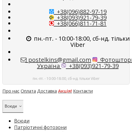
+38(096)882-97-19
+38(093)921-79-39
+38(066)811-71-81
пн.-пт. - 10:00-18:00, сб-нд. тільки
Viber
postelkins@gmail.com
Фотоштор
Україна
+38(093)921-79-39
пн.-пт. - 10:00-18:00, сб-нд. тільки Viber
Про нас
Оплата
Доставка
Акція!
Контакти
Всюди
Всюди
Патріотичні фотозони