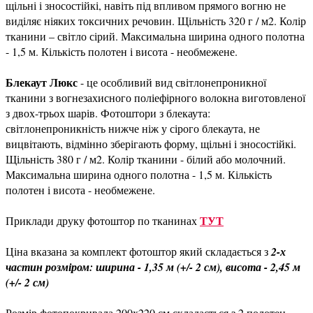
щільні і зносостійкі, навіть під впливом прямого вогню не
виділяє ніяких токсичних речовин. Щільність 320 г / м2. Колір
тканини – світло сірий. Максимальна ширина одного полотна
- 1,5 м. Кількість полотен і висота - необмежене.
Блекаут Люкс
- це особливий вид світлонепроникної
тканини з вогнезахисного поліефірного волокна виготовленої
з двох-трьох шарів. Фотоштори з блекаута:
світлонепроникність нижче ніж у сірого блекаута, не
вицвітають, відмінно зберігають форму, щільні і зносостійкі.
Щільність 380 г / м2. Колір тканини - білий або молочний.
Максимальна ширина одного полотна - 1,5 м. Кількість
полотен і висота - необмежене.
ТУТ
Приклади друку фотоштор по тканинах
Ціна вказана за комплект фотоштор який складається з
2-х
частин розміром: ширина - 1,35 м (+/- 2 см), висота - 2,45 м
(+/- 2 см)
Розмір фотопокривала 200х220 см складається з 2 полотен