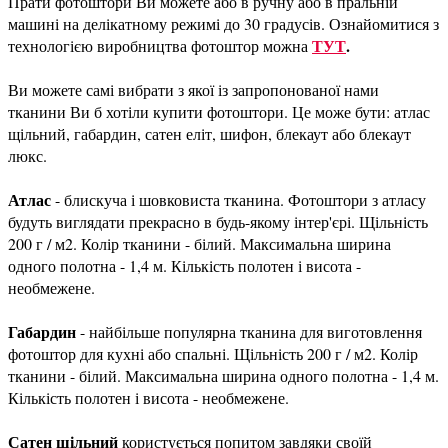
Прати фотоштори Ви можете або в ручну або в пральній
машині на делікатному режимі до 30 градусів. Ознайомитися з
ТУТ
.
технологією виробництва фотоштор можна
Ви можете самі вибрати з якої із запропонованої нами
тканини Ви б хотіли купити фотоштори. Це може бути: атлас
щільний, габардин, сатен еліт, шифон, блекаут або блекаут
люкс.
Атлас
- блискуча і шовковиста тканина. Фотоштори з атласу
будуть виглядати прекрасно в будь-якому інтер'єрі. Щільність
200 г / м2. Колір тканини - білий. Максимальна ширина
одного полотна - 1,4 м. Кількість полотен і висота -
необмежене.
Габардин
- найбільше популярна тканина для виготовлення
фотоштор для кухні або спальні. Щільність 200 г / м2. Колір
тканини - білий. Максимальна ширина одного полотна - 1,4 м.
Кількість полотен і висота - необмежене.
Сатен щільний
користується попитом завдяки своїй