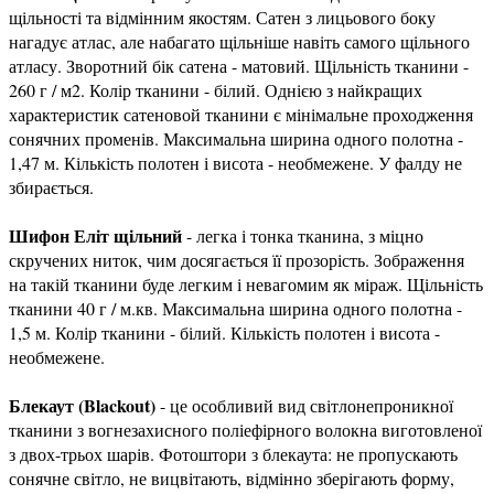
щільності та відмінним якостям. Сатен з лицьового боку
нагадує атлас, але набагато щільніше навіть самого щільного
атласу. Зворотний бік сатена - матовий. Щільність тканини -
260 г / м2. Колір тканини - білий. Однією з найкращих
характеристик сатеновой тканини є мінімальне проходження
сонячних променів. Максимальна ширина одного полотна -
1,47 м. Кількість полотен і висота - необмежене. У фалду не
збирається.
Шифон Еліт щільний
- легка і тонка тканина, з міцно
скручених ниток, чим досягається її прозорість. Зображення
на такій тканини буде легким і невагомим як міраж. Щільність
тканини 40 г / м.кв. Максимальна ширина одного полотна -
1,5 м. Колір тканини - білий. Кількість полотен і висота -
необмежене.
Блекаут (Blackout)
- це особливий вид світлонепроникної
тканини з вогнезахисного поліефірного волокна виготовленої
з двох-трьох шарів. Фотоштори з блекаута: не пропускають
сонячне світло, не вицвітають, відмінно зберігають форму,