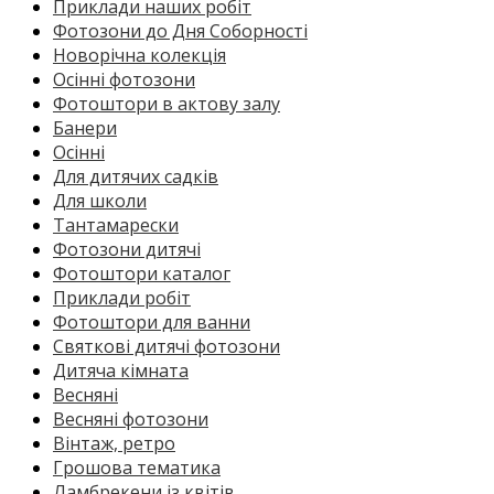
Приклади наших робіт
Фотозони до Дня Соборності
Новорічна колекція
Осінні фотозони
Фотоштори в актову залу
Банери
Осінні
Для дитячих садків
Для школи
Тантамарески
Фотозони дитячі
Фотоштори каталог
Приклади робіт
Фотоштори для ванни
Святкові дитячі фотозони
Дитяча кімната
Весняні
Весняні фотозони
Вінтаж, ретро
Грошова тематика
Ламбрекени із квітів