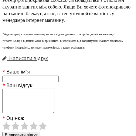
акуратно зшитих між собою. Якщо Ви хочете фотопокривало
на тканині блекаут, атлас, сатен уточнюйте вартість у
менеджера інтернет магазину.
*Адміністрація інтернет магазину не несе відповідальності за дрібні деталі на малюнку.
*Увага! Колір і відтінок може відрізнятися, в залежності від налаштувань Вашого монітора /
телефону (яскравість, контраст, насиченість), а також освітлення
Написати відгук
Ваше ім"я:
Ваш відгук:
Оцінка:
Відправити відгук