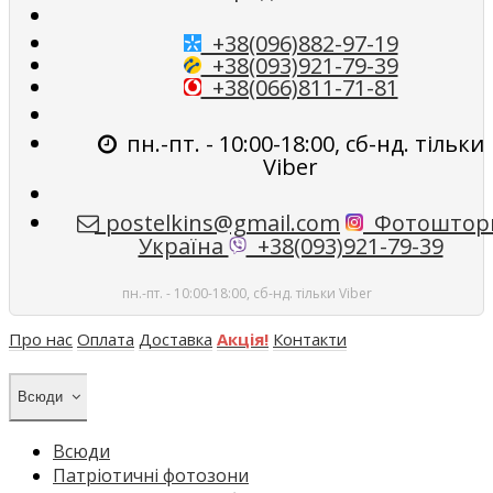
+38(096)882-97-19
+38(093)921-79-39
+38(066)811-71-81
пн.-пт. - 10:00-18:00, сб-нд. тільки
Viber
postelkins@gmail.com
Фотоштор
Україна
+38(093)921-79-39
пн.-пт. - 10:00-18:00, сб-нд. тільки Viber
Про нас
Оплата
Доставка
Акція!
Контакти
Всюди
Всюди
Патріотичні фотозони