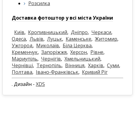
Розсилка
Доставка фотоштор у всі міста України
Київ
,
Кропивницький
,
Дніпро
,
Черкаси
,
Одеса
,
Львів
,
Луцьк
,
Каменське
,
Житомир
,
Ужгород
,
Миколаїв
,
Біла Церква
,
Кременчук
,
Запоріжжя
,
Херсон
,
Рівне
,
Мариупіль
,
Чернігів
,
Хмельницький
,
Чернівці
,
Тернопіль
,
Вінниця
,
Харків
,
Суми
,
Полтава
,
Івано-Франківськ
,
Кривий Ріг
. Дизайн -
XDS